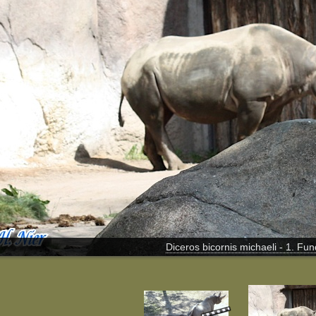
Diceros bicornis michaeli - 1. Fun