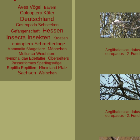
Aves Vögel
Bayern
Coleoptera Käfer
Deutschland
Gastropoda Schnecken
Hessen
Gefangenschaft
Insecta Insekten
Kroatien
Lepidoptera Schmetterlinge
Männchen
Mammalia Säugetiere
Aegithalos caudatus
Mollusca Weichtiere
europaeus - 2. Fund
Oberselters
Nymphalidae Edelfalter
Passeriformes Sperlingsvögel
Rheinland-Pfalz
Reptilia Reptilien
Sachsen
Weibchen
Aegithalos caudatus
europaeus - 2. Fund