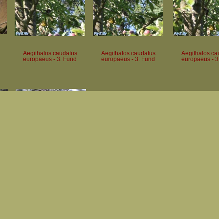
Aegithalos caudatus
Aegithalos caudatus
Aegithalos ca
europaeus - 3. Fund
europaeus - 3. Fund
europaeus - 3
Aegithalos caudatus
Aegithalos caudatus
Aegolius funere
europaeus - 4. Fund
europaeus - 5. Fund
Fund