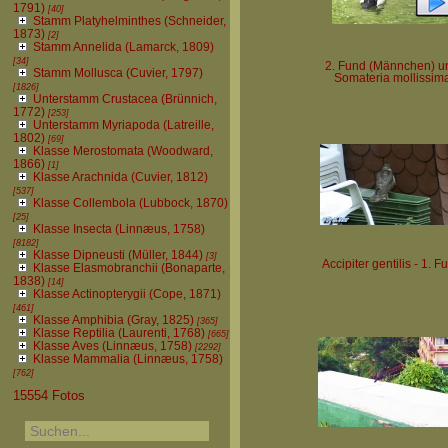
1791)
[40]
Stamm Platyhelminthes (Schneider,
1873)
[2]
Stamm Annelida (Lamarck, 1809)
[34]
2. Fund (Männchen) u
Stamm Mollusca (Cuvier, 1797)
Somateria mollissim
[1826]
Unterstamm Crustacea (Brünnich,
1772)
[253]
Unterstamm Myriapoda (Latreille,
1802)
[69]
Klasse Merostomata (Woodward,
1866)
[1]
Klasse Arachnida (Cuvier, 1812)
[537]
Klasse Collembola (Lubbock, 1870)
[25]
Klasse Insecta (Linnæus, 1758)
[8182]
Klasse Dipneusti (Müller, 1844)
[3]
Accipiter gentilis - 1. F
Klasse Elasmobranchii (Bonaparte,
1838)
[14]
Klasse Actinopterygii (Cope, 1871)
[461]
Klasse Amphibia (Gray, 1825)
[365]
Klasse Reptilia (Laurenti, 1768)
[665]
Klasse Aves (Linnæus, 1758)
[2292]
Klasse Mammalia (Linnæus, 1758)
[762]
15554 Fotos