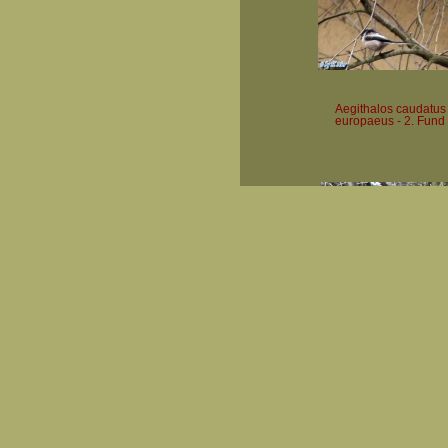
Aegithalos caudatus
europaeus - 2. Fund
Aegithalos caudatus
europaeus - 4. Fund