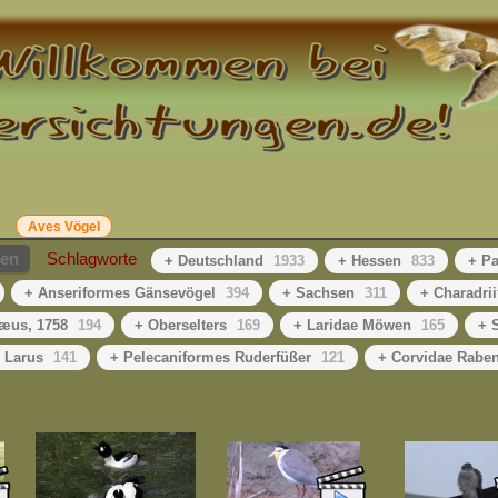
Aves Vögel
hen
Schlagworte
+ Deutschland
1933
+ Hessen
833
+ Pa
+ Anseriformes Gänsevögel
394
+ Sachsen
311
+ Charadri
æus, 1758
194
+ Oberselters
169
+ Laridae Möwen
165
+ 
 Larus
141
+ Pelecaniformes Ruderfüßer
121
+ Corvidae Rabe