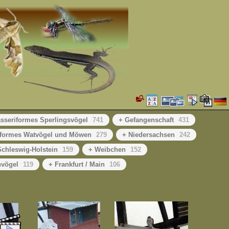
sseriformes Sperlingsvögel
741
+ Gefangenschaft
431
iformes Watvögel und Möwen
279
+ Niedersachsen
242
Schleswig-Holstein
159
+ Weibchen
152
nvögel
119
+ Frankfurt / Main
106