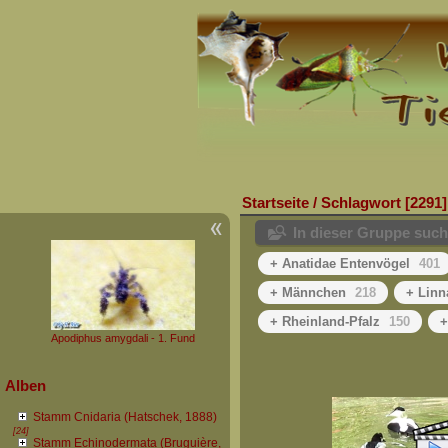
Startseite
/
Schlagwort
2291
In dieser Gruppe suc
+ Anatidae Entenvögel
401
+ Männchen
218
+ Linn
+ Rheinland-Pfalz
150
+
Apodiphus amygdali - 1. Fund
Alben
Stamm Cnidaria (Hatschek, 1888)
[24]
Stamm Echinodermata (Bruguière,