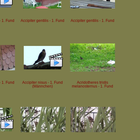
 - 1. Fund
Accipiter gentilis - 1. Fund
Accipiter gentilis - 1. Fund
 - 1. Fund
Accipiter nisus - 1. Fund
Acridotheres tristis
(Männchen)
melanosternus - 1. Fund