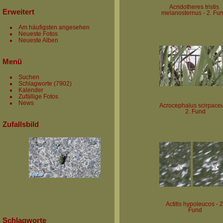
Acridotheres tristis
Erweitert
melanosternus - 2. Fu
Am häufigsten angesehen
Neueste Fotos
Neueste Alben
Menü
Suchen
Schlagworte
(7902)
Kalender
Zufällige Fotos
News
Acrocephalus scirpaceu
2. Fund
Zufallsbild
Actitis hypoleucos - 2
Fund
Schlagworte