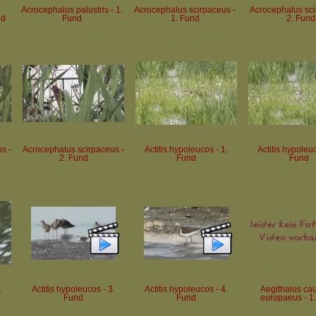
Acrocephalus palustris - 1.
Acrocephalus scirpaceus -
Acrocephalus sci
nd
Fund
1. Fund
2. Fund
s -
Acrocephalus scirpaceus -
Actitis hypoleucos - 1.
Actitis hypoleuc
2. Fund
Fund
Fund
.
Actitis hypoleucos - 3.
Actitis hypoleucos - 4.
Aegithalos ca
Fund
Fund
europaeus - 1