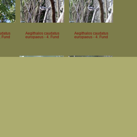
udatus
Aegithalos caudatus
Aegithalos caudatus
. Fund
europaeus - 4. Fund
europaeus - 4. Fund
us - 1.
Aegolius funereus - 1.
Aegolius funereus - 1.
Fund
Fund