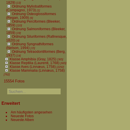
1829)
[13]
Ordnung Myliobatiformes
(Compagno, 1973)
[1]
Ordnung Osteoglossiformes
(Regan, 1909)
[6]
Ordnung Perciformes (Bleeker,
1859)
[110]
Ordnung Salmoniformes (Bleeker,
1859)
[19]
Ordnung Siluriformes (Rafinesque,
1820)
[4]
Ordnung Syngnathiformes
(Nelson, 1994)
[15]
Ordnung Tetraodontiformes (Berg,
1937)
[14]
Klasse Amphibia (Gray, 1825)
[365]
Klasse Reptilia (Laurenti, 1768)
[665]
Klasse Aves (Linnæus, 1758)
[2292]
Klasse Mammalia (Linnæus, 1758)
[762]
15554 Fotos
Erweitert
Am häufigsten angesehen
Neueste Fotos
Neueste Alben