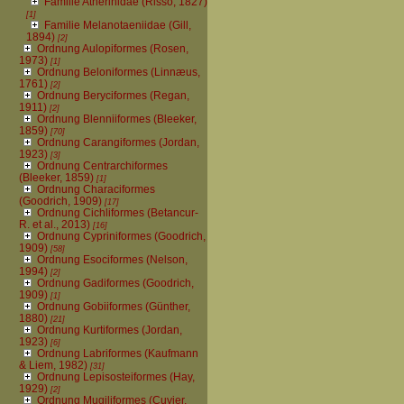
Familie Atherinidae (Risso, 1827)
[1]
Familie Melanotaeniidae (Gill,
1894)
[2]
Ordnung Aulopiformes (Rosen,
1973)
[1]
Ordnung Beloniformes (Linnæus,
1761)
[2]
Ordnung Beryciformes (Regan,
1911)
[2]
Ordnung Blenniiformes (Bleeker,
1859)
[70]
Ordnung Carangiformes (Jordan,
1923)
[3]
Ordnung Centrarchiformes
(Bleeker, 1859)
[1]
Ordnung Characiformes
(Goodrich, 1909)
[17]
Ordnung Cichliformes (Betancur-
R. et al., 2013)
[16]
Ordnung Cypriniformes (Goodrich,
1909)
[58]
Ordnung Esociformes (Nelson,
1994)
[2]
Ordnung Gadiformes (Goodrich,
1909)
[1]
Ordnung Gobiiformes (Günther,
1880)
[21]
Ordnung Kurtiformes (Jordan,
1923)
[6]
Ordnung Labriformes (Kaufmann
& Liem, 1982)
[31]
Ordnung Lepisosteiformes (Hay,
1929)
[2]
Ordnung Mugiliformes (Cuvier,