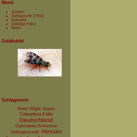
Menü
Suchen
Schlagworte
(7902)
Kalender
Zufällige Fotos
News
Zufallsbild
Schlagworte
Aves Vögel
Bayern
Coleoptera Käfer
Deutschland
Gastropoda Schnecken
Hessen
Gefangenschaft