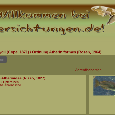
ygii (Cope, 1871)
/
Ordnung Atheriniformes (Rosen, 1964)
hen
Ährenfischartige
e Atherinidae (Risso, 1827)
n 2 Unteralben
iche Ährenfische