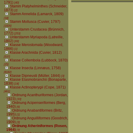
1791)
[40]
Stamm Platyhelminthes (Schneider,
1873)
[2]
Stamm Annelida (Lamarck, 1809)
[34]
Stamm Mollusca (Cuvier, 1797)
[1826]
Unterstamm Crustacea (Brünnich,
1772)
[253]
Unterstamm Myriapoda (Latreille,
1802)
[69]
Klasse Merostomata (Woodward,
1866)
[1]
Klasse Arachnida (Cuvier, 1812)
[537]
Klasse Collembola (Lubbock, 1870)
[25]
Klasse Insecta (Linnæus, 1758)
[8182]
Klasse Dipneusti (Müller, 1844)
[3]
Klasse Elasmobranchii (Bonaparte,
1838)
[14]
Klasse Actinopterygii (Cope, 1871)
[461]
Ordnung Acanthuriformes (Jordan,
1923)
[33]
Ordnung Acipenseriformes (Berg,
1940)
[6]
Ordnung Anabantiformes (Britz,
1995)
[1]
Ordnung Anguilliformes (Goodrich,
1909)
[3]
Ordnung Atheriniformes (Rosen,
1964)
[3]