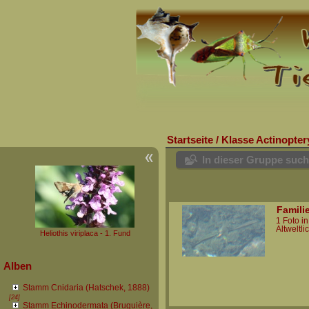
Startseite
/
Klasse Actinopter
In dieser Gruppe suc
Famili
1 Foto i
Altweltl
Heliothis viriplaca - 1. Fund
Alben
Stamm Cnidaria (Hatschek, 1888)
[24]
Stamm Echinodermata (Bruguière,