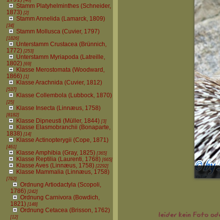
Stamm Platyhelminthes (Schneider,
1873)
[2]
Stamm Annelida (Lamarck, 1809)
[34]
Stamm Mollusca (Cuvier, 1797)
[1826]
Unterstamm Crustacea (Brünnich,
1772)
[253]
Unterstamm Myriapoda (Latreille,
1802)
[69]
Klasse Merostomata (Woodward,
1866)
[1]
Klasse Arachnida (Cuvier, 1812)
[537]
Klasse Collembola (Lubbock, 1870)
[25]
Klasse Insecta (Linnæus, 1758)
[8182]
Klasse Dipneusti (Müller, 1844)
[3]
Klasse Elasmobranchii (Bonaparte,
1838)
[14]
Klasse Actinopterygii (Cope, 1871)
[461]
Klasse Amphibia (Gray, 1825)
[365]
Klasse Reptilia (Laurenti, 1768)
[665]
Klasse Aves (Linnæus, 1758)
[2292]
Klasse Mammalia (Linnæus, 1758)
[762]
Ordnung Artiodactyla (Scopoli,
1786)
[242]
Ordnung Carnivora (Bowdich,
1821)
[148]
Ordnung Cetacea (Brisson, 1762)
[12]