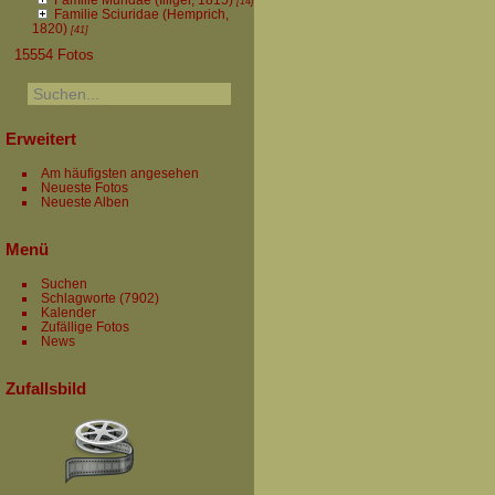
[14]
Familie Sciuridae (Hemprich,
1820)
[41]
15554 Fotos
Erweitert
Am häufigsten angesehen
Neueste Fotos
Neueste Alben
Menü
Suchen
Schlagworte
(7902)
Kalender
Zufällige Fotos
News
Zufallsbild