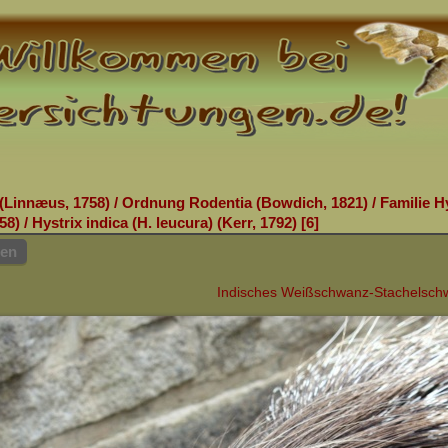
(Linnæus, 1758)
/
Ordnung Rodentia (Bowdich, 1821)
/
Familie Hy
58)
/
Hystrix indica (H. leucura) (Kerr, 1792)
6
hen
Indisches Weißschwanz-Stachelsch