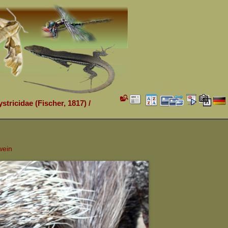
stricidae (Fischer, 1817)
/
wein