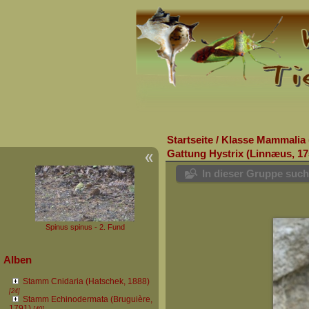
Startseite
/
Klasse Mammalia 
Gattung Hystrix (Linnæus, 17
In dieser Gruppe suc
Spinus spinus - 2. Fund
Alben
Stamm Cnidaria (Hatschek, 1888)
[24]
Stamm Echinodermata (Bruguière,
1791)
[40]