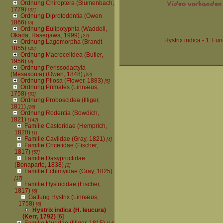
Ordnung Chiroptera (Blumenbach,
1779)
[37]
Ordnung Diprotodontia (Owen
1866)
[5]
Ordnung Eulipotyphla (Waddell,
Okada, Hasegawa, 1999)
[27]
Hystrix indica - 1. Fu
Ordnung Lagomorpha (Brandt
1855)
[40]
Ordnung Macrocelidea (Butler,
1956)
[3]
Ordnung Perissodactyla
(Mesaxonia) (Owen, 1848)
[22]
Ordnung Pilosa (Flower, 1883)
[5]
Ordnung Primates (Linnæus,
1758)
[53]
Ordnung Proboscidea (Illiger,
1811)
[26]
Ordnung Rodentia (Bowdich,
1821)
[142]
Familie Castoridae (Hemprich,
1820)
[1]
Familie Caviidae (Gray, 1821)
[4]
Familie Cricetidae (Fischer,
1817)
[57]
Familie Dasyproctidae
(Bonaparte, 1838)
[2]
Familie Echimyidae (Gray, 1825)
[17]
Familie Hystricidae (Fischer,
1817)
[6]
Gattung Hystrix (Linnæus,
1758)
[6]
Hystrix indica (H. leucura)
(Kerr, 1792)
[6]
Familie Muridae (Illiger, 1815)