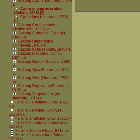
Gattung Capra (Linnæus, 1758)
[4]
Capra aegagrus cretica
(Schinz, 1838)
[3]
Capra ibex (Linnæus, 1758)
[1]
Gattung Connochaetes
(Lichtenstein, 1812)
[2]
Gattung Eudorcas (Fitzinger,
1869)
[1]
Gattung Hippotragus
(Sundevall, 1846)
[3]
Gattung Kobus (Smith, 1840)
[1]
Gattung Madoqua (Ogilby,
1837)
[1]
Gattung Nanger (Lataste, 1885)
[1]
Gattung Oryx (Blainville, 1816)
[1]
Gattung Ovis (Linnæus, 1758)
[10]
Gattung Rupicapra (Blainville,
1816)
[9]
Gattung Tragelaphus (de
Blainville, 1816)
[4]
Familie Camelidae (Gray, 1821)
[14]
Familie Cervidae (Goldfuss,
1820)
[141]
Familie Giraffidae (Gray, 1821)
[4]
Familie Hippopotamidae (Gray,
1821)
[6]
Familie Suidae (Gray, 1821)
[20]
Familie Tayassuidae (Palmer,
1897)
[2]