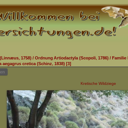
(Linnæus, 1758)
/
Ordnung Artiodactyla (Scopoli, 1786)
/
Familie
 aegagrus cretica (Schinz, 1838)
3
hen
Kretische Wildziege