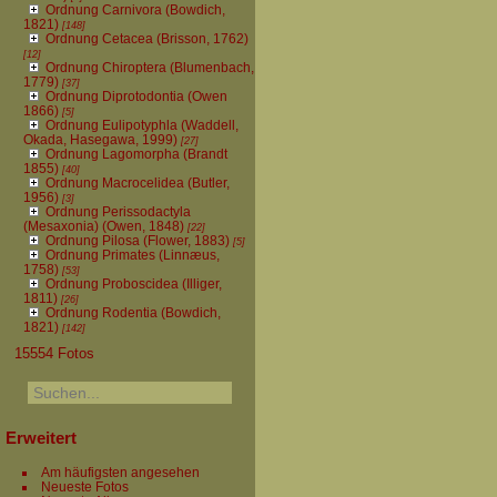
Ordnung Carnivora (Bowdich,
1821)
[148]
Ordnung Cetacea (Brisson, 1762)
[12]
Ordnung Chiroptera (Blumenbach,
1779)
[37]
Ordnung Diprotodontia (Owen
1866)
[5]
Ordnung Eulipotyphla (Waddell,
Okada, Hasegawa, 1999)
[27]
Ordnung Lagomorpha (Brandt
1855)
[40]
Ordnung Macrocelidea (Butler,
1956)
[3]
Ordnung Perissodactyla
(Mesaxonia) (Owen, 1848)
[22]
Ordnung Pilosa (Flower, 1883)
[5]
Ordnung Primates (Linnæus,
1758)
[53]
Ordnung Proboscidea (Illiger,
1811)
[26]
Ordnung Rodentia (Bowdich,
1821)
[142]
15554 Fotos
Erweitert
Am häufigsten angesehen
Neueste Fotos