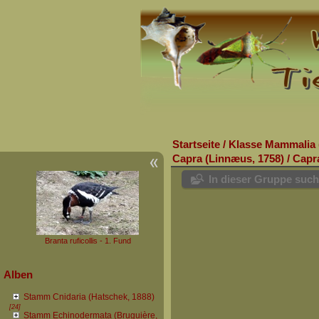
Startseite
/
Klasse Mammalia 
Capra (Linnæus, 1758)
/
Capra
In dieser Gruppe suc
Branta ruficollis - 1. Fund
Alben
Stamm Cnidaria (Hatschek, 1888)
[24]
Stamm Echinodermata (Bruguière,