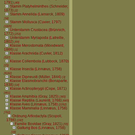
1791)
[40]
Stamm Platyhelminthes (Schneider,
1873)
[2]
Stamm Annelida (Lamarck, 1809)
[34]
Stamm Mollusca (Cuvier, 1797)
[1826]
Unterstamm Crustacea (Brünnich,
1772)
[253]
Unterstamm Myriapoda (Latreille,
1802)
[69]
Klasse Merostomata (Woodward,
1866)
[1]
Klasse Arachnida (Cuvier, 1812)
[537]
Klasse Collembola (Lubbock, 1870)
[25]
Klasse Insecta (Linnæus, 1758)
[8182]
Klasse Dipneusti (Müller, 1844)
[3]
Klasse Elasmobranchii (Bonaparte,
1838)
[14]
Klasse Actinopterygii (Cope, 1871)
[461]
Klasse Amphibia (Gray, 1825)
[365]
Klasse Reptilia (Laurenti, 1768)
[665]
Klasse Aves (Linnæus, 1758)
[2292]
Klasse Mammalia (Linnæus, 1758)
[762]
Ordnung Artiodactyla (Scopoli,
1786)
[242]
Familie Bovidae (Gray, 1821)
[55]
Gattung Bos (Linnæus, 1758)
[18]