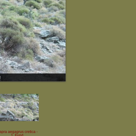
d
pra aegagrus cretica -
1. Fund