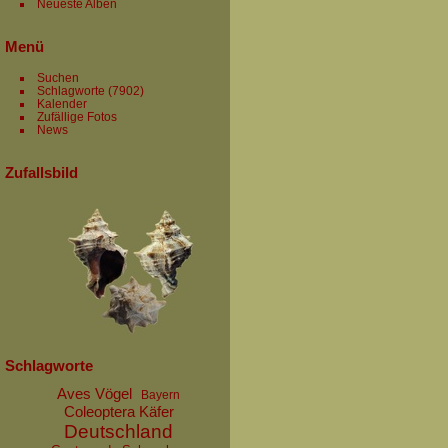
Neueste Alben
Menü
Suchen
Schlagworte
(7902)
Kalender
Zufällige Fotos
News
Zufallsbild
Schlagworte
Aves Vögel
Bayern
Coleoptera Käfer
Deutschland