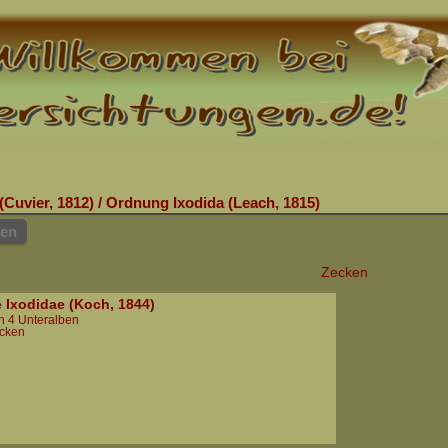
(Cuvier, 1812)
/
Ordnung Ixodida (Leach, 1815)
hen
Zecken
e Ixodidae (Koch, 1844)
in 4 Unteralben
ecken