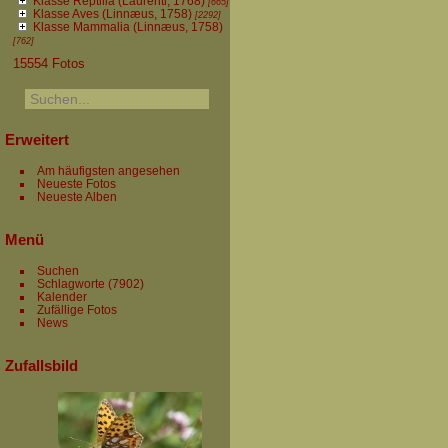
Klasse Reptilia (Laurenti, 1768)
[665]
Klasse Aves (Linnæus, 1758)
[2292]
Klasse Mammalia (Linnæus, 1758)
[762]
15554 Fotos
Erweitert
Am häufigsten angesehen
Neueste Fotos
Neueste Alben
Menü
Suchen
Schlagworte
(7902)
Kalender
Zufällige Fotos
News
Zufallsbild