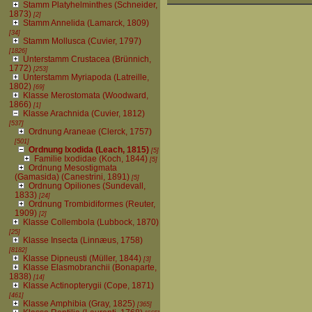
Stamm Platyhelminthes (Schneider,
1873)
[2]
Stamm Annelida (Lamarck, 1809)
[34]
Stamm Mollusca (Cuvier, 1797)
[1826]
Unterstamm Crustacea (Brünnich,
1772)
[253]
Unterstamm Myriapoda (Latreille,
1802)
[69]
Klasse Merostomata (Woodward,
1866)
[1]
Klasse Arachnida (Cuvier, 1812)
[537]
Ordnung Araneae (Clerck, 1757)
[501]
Ordnung Ixodida (Leach, 1815)
[5]
Familie Ixodidae (Koch, 1844)
[5]
Ordnung Mesostigmata
(Gamasida) (Canestrini, 1891)
[5]
Ordnung Opiliones (Sundevall,
1833)
[24]
Ordnung Trombidiformes (Reuter,
1909)
[2]
Klasse Collembola (Lubbock, 1870)
[25]
Klasse Insecta (Linnæus, 1758)
[8182]
Klasse Dipneusti (Müller, 1844)
[3]
Klasse Elasmobranchii (Bonaparte,
1838)
[14]
Klasse Actinopterygii (Cope, 1871)
[461]
Klasse Amphibia (Gray, 1825)
[365]