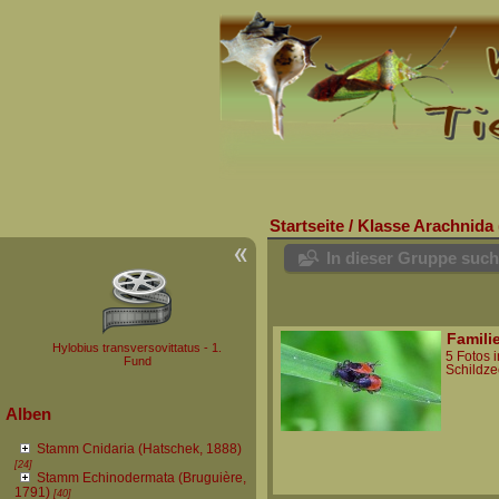
Startseite
/
Klasse Arachnida 
In dieser Gruppe suc
Famili
Hylobius transversovittatus - 1.
5 Fotos 
Fund
Schildz
Alben
Stamm Cnidaria (Hatschek, 1888)
[24]
Stamm Echinodermata (Bruguière,
1791)
[40]