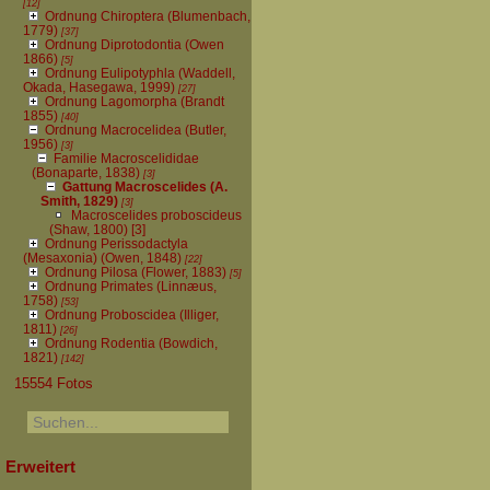
[12]
Ordnung Chiroptera (Blumenbach,
1779)
[37]
Ordnung Diprotodontia (Owen
1866)
[5]
Ordnung Eulipotyphla (Waddell,
Okada, Hasegawa, 1999)
[27]
Ordnung Lagomorpha (Brandt
1855)
[40]
Ordnung Macrocelidea (Butler,
1956)
[3]
Familie Macroscelididae
(Bonaparte, 1838)
[3]
Gattung Macroscelides (A.
Smith, 1829)
[3]
Macroscelides proboscideus
(Shaw, 1800)
[3]
Ordnung Perissodactyla
(Mesaxonia) (Owen, 1848)
[22]
Ordnung Pilosa (Flower, 1883)
[5]
Ordnung Primates (Linnæus,
1758)
[53]
Ordnung Proboscidea (Illiger,
1811)
[26]
Ordnung Rodentia (Bowdich,
1821)
[142]
15554 Fotos
Erweitert