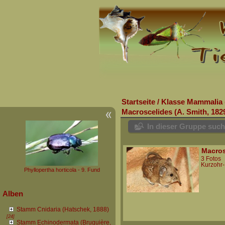
Startseite
/
Klasse Mammalia 
Macroscelides (A. Smith, 182
In dieser Gruppe suc
Macros
3 Fotos
Kurzohr-
Phyllopertha horticola - 9. Fund
Alben
Stamm Cnidaria (Hatschek, 1888)
[24]
Stamm Echinodermata (Bruguière,