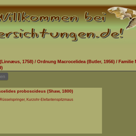
(Linnæus, 1758)
/
Ordnung Macrocelidea (Butler, 1956)
/
Familie 
9)
hen
celides proboscideus (Shaw, 1800)
Rüsselspringer, Kurzohr-Elefantenspitzmaus