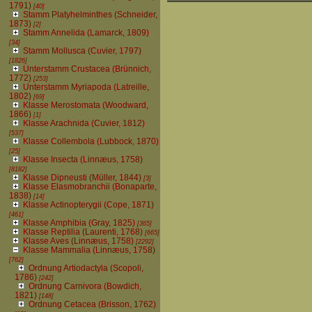
1791)
[40]
Stamm Platyhelminthes (Schneider,
1873)
[2]
Stamm Annelida (Lamarck, 1809)
[34]
Stamm Mollusca (Cuvier, 1797)
[1826]
Unterstamm Crustacea (Brünnich,
1772)
[253]
Unterstamm Myriapoda (Latreille,
1802)
[69]
Klasse Merostomata (Woodward,
1866)
[1]
Klasse Arachnida (Cuvier, 1812)
[537]
Klasse Collembola (Lubbock, 1870)
[25]
Klasse Insecta (Linnæus, 1758)
[8182]
Klasse Dipneusti (Müller, 1844)
[3]
Klasse Elasmobranchii (Bonaparte,
1838)
[14]
Klasse Actinopterygii (Cope, 1871)
[461]
Klasse Amphibia (Gray, 1825)
[365]
Klasse Reptilia (Laurenti, 1768)
[665]
Klasse Aves (Linnæus, 1758)
[2292]
Klasse Mammalia (Linnæus, 1758)
[762]
Ordnung Artiodactyla (Scopoli,
1786)
[242]
Ordnung Carnivora (Bowdich,
1821)
[148]
Ordnung Cetacea (Brisson, 1762)