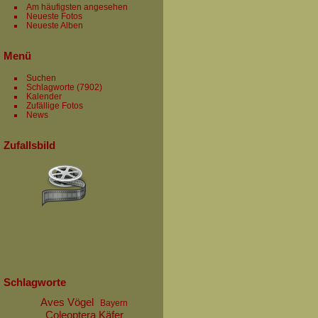
Am häufigsten angesehen
Neueste Fotos
Neueste Alben
Menü
Suchen
Schlagworte
(7902)
Kalender
Zufällige Fotos
News
Zufallsbild
Schlagworte
Aves Vögel
Bayern
Coleoptera Käfer