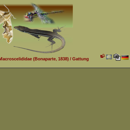
Macroscelididae (Bonaparte, 1838)
/
Gattung