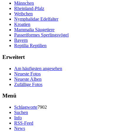
Männchen
Rheinland-Pfalz
Weibchen
Nymphalidae Edelfalter
Kroatien
Mammalia Säugetiere
Passeriformes Sperlingsvögel
Bayern
Reptilia Reptilien
Erweitert
Am häufigsten angesehen
Neueste Fotos
Neueste Alben
Zufällige Fotos
Menü
Schlagworte
7902
Suchen
Info
RSS-Feed
News