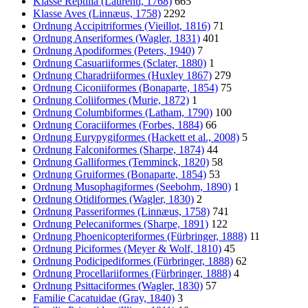
Klasse Reptilia (Laurenti, 1768)
665
Klasse Aves (Linnæus, 1758)
2292
Ordnung Accipitriformes (Vieillot, 1816)
71
Ordnung Anseriformes (Wagler, 1831)
401
Ordnung Apodiformes (Peters, 1940)
7
Ordnung Casuariiformes (Sclater, 1880)
1
Ordnung Charadriiformes (Huxley 1867)
279
Ordnung Ciconiiformes (Bonaparte, 1854)
75
Ordnung Coliiformes (Murie, 1872)
1
Ordnung Columbiformes (Latham, 1790)
100
Ordnung Coraciiformes (Forbes, 1884)
66
Ordnung Eurypygiformes (Hackett et al., 2008)
5
Ordnung Falconiformes (Sharpe, 1874)
44
Ordnung Galliformes (Temminck, 1820)
58
Ordnung Gruiformes (Bonaparte, 1854)
53
Ordnung Musophagiformes (Seebohm, 1890)
1
Ordnung Otidiformes (Wagler, 1830)
2
Ordnung Passeriformes (Linnæus, 1758)
741
Ordnung Pelecaniformes (Sharpe, 1891)
122
Ordnung Phoenicopteriformes (Fürbringer, 1888)
11
Ordnung Piciformes (Meyer & Wolf, 1810)
45
Ordnung Podicipediformes (Fürbringer, 1888)
62
Ordnung Procellariiformes (Fürbringer, 1888)
4
Ordnung Psittaciformes (Wagler, 1830)
57
Familie Cacatuidae (Gray, 1840)
3