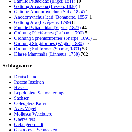
Familie Psittacidae (Illiger, 1811)
10
Gattung Amazona (Lesson, 1830)
1
Gattung Anodorhynchus (Spix, 1824)
1
Anodorhynchus leari (Bonaparte, 1856)
1
Gattung Ara (Lacépède, 1799)
8
Familie Psittaculidae (Vigors, 1825)
44
Ordnung Rheiformes (Latham, 1790)
5
Ordnung Sphenisciformes (Sharpe, 1891)
11
Ordnung Strigiformes (Wagler, 1830)
17
Ordnung Suliformes (Sharpe, 1891)
53
Klasse Mammalia (Linnæus, 1758)
762
Schlagworte
Deutschland
Insecta Insekten
Hessen
Lepidoptera Schmetterlinge
Sachsen
Coleoptera Käfer
Aves Vögel
Mollusca Weichtiere
Oberselters
Gefangenschaft
Gastropoda Schnecken