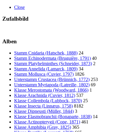
Close
Zufallsbild
Alben
Stamm Cnidaria (Hatschek, 1888)
24
Stamm Echinodermata (Bruguière, 1791)
40
Stamm Platyhelminthes (Schneider, 1873)
2
Stamm Annelida (Lamarck, 1809)
34
Stamm Mollusca (Cuvier, 1797)
1826
Unterstamm Crustacea (Brünnich, 1772)
253
Unterstamm Myriapoda (Latreille, 1802)
69
Klasse Merostomata (Woodward, 1866)
1
Klasse Arachnida (Cuvier, 1812)
537
Klasse Collembola (Lubbock, 1870)
25
Klasse Insecta (Linnæus, 1758)
8182
Klasse Dipneusti (Müller, 1844)
3
Klasse Elasmobranchii (Bonaparte, 1838)
14
Klasse Actinopterygii (Cope, 1871)
461
Klasse Amphibia (Gray, 1825)
365