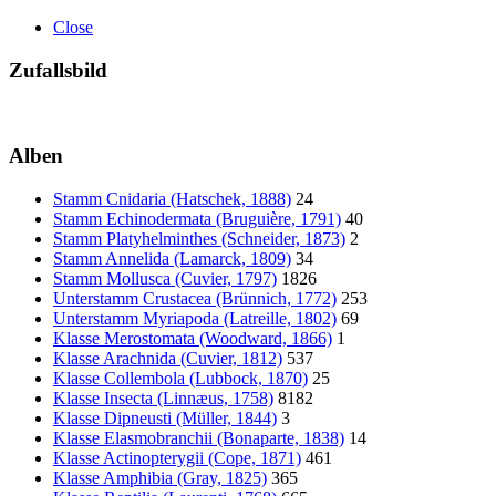
Close
Zufallsbild
Alben
Stamm Cnidaria (Hatschek, 1888)
24
Stamm Echinodermata (Bruguière, 1791)
40
Stamm Platyhelminthes (Schneider, 1873)
2
Stamm Annelida (Lamarck, 1809)
34
Stamm Mollusca (Cuvier, 1797)
1826
Unterstamm Crustacea (Brünnich, 1772)
253
Unterstamm Myriapoda (Latreille, 1802)
69
Klasse Merostomata (Woodward, 1866)
1
Klasse Arachnida (Cuvier, 1812)
537
Klasse Collembola (Lubbock, 1870)
25
Klasse Insecta (Linnæus, 1758)
8182
Klasse Dipneusti (Müller, 1844)
3
Klasse Elasmobranchii (Bonaparte, 1838)
14
Klasse Actinopterygii (Cope, 1871)
461
Klasse Amphibia (Gray, 1825)
365