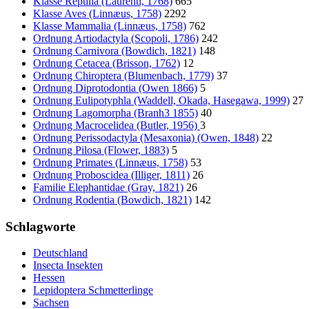
Klasse Reptilia (Laurenti, 1768)
665
Klasse Aves (Linnæus, 1758)
2292
Klasse Mammalia (Linnæus, 1758)
762
Ordnung Artiodactyla (Scopoli, 1786)
242
Ordnung Carnivora (Bowdich, 1821)
148
Ordnung Cetacea (Brisson, 1762)
12
Ordnung Chiroptera (Blumenbach, 1779)
37
Ordnung Diprotodontia (Owen 1866)
5
Ordnung Eulipotyphla (Waddell, Okada, Hasegawa, 1999)
27
Ordnung Lagomorpha (Branh3 1855)
40
Ordnung Macrocelidea (Butler, 1956)
3
Ordnung Perissodactyla (Mesaxonia) (Owen, 1848)
22
Ordnung Pilosa (Flower, 1883)
5
Ordnung Primates (Linnæus, 1758)
53
Ordnung Proboscidea (Illiger, 1811)
26
Familie Elephantidae (Gray, 1821)
26
Ordnung Rodentia (Bowdich, 1821)
142
Schlagworte
Deutschland
Insecta Insekten
Hessen
Lepidoptera Schmetterlinge
Sachsen