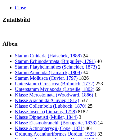
Close
Zufallsbild
Alben
Stamm Cnidaria (Hatschek, 1888)
24
Stamm Echinodermata (Bruguière, 1791)
40
Stamm Platyhelminthes (Schneider, 1873)
2
Stamm Annelida (Lamarck, 1809)
34
Stamm Mollusca (Cuvier, 1797)
1826
Unterstamm Crustacea (Brünnich, 1772)
253
Unterstamm Myriapoda (Latreille, 1802)
69
Klasse Merostomata (Woodward, 1866)
1
Klasse Arachnida (Cuvier, 1812)
537
Klasse Collembola (Lubbock, 1870)
25
Klasse Insecta (Linnæus, 1758)
8182
Klasse Dipneusti (Müller, 1844)
3
Klasse Elasmobranchii (Bonaparte, 1838)
14
Klasse Actinopterygii (Cope, 1871)
461
Ordnung Acanthuriformes (Jordan, 1923)
33