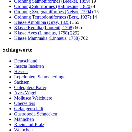
Ordnung Salmoniformes (Bleeker, 1859)
19
Ordnung Siluriformes (Rafinesque, 1820)
4
Ordnung Syngnathiformes (Nelson, 1994)
15
Ordnung Tetraodontiformes (Berg, 1937)
14
Klasse Amphibia (Gray, 1825)
365
Klasse Reptilia (Laurenti, 1768)
665
Klasse Aves (Linnæus, 1758)
2292
Klasse Mammalia (Linnæus, 1758)
762
Schlagworte
Deutschland
Insecta Insekten
Hessen
Lepidoptera Schmetterlinge
Sachsen
Coleoptera Käfer
Aves Vögel
Mollusca Weichtiere
Oberselters
Gefangenschaft
Gastropoda Schnecken
Männchen
Rheinland-Pfalz
Weibchen