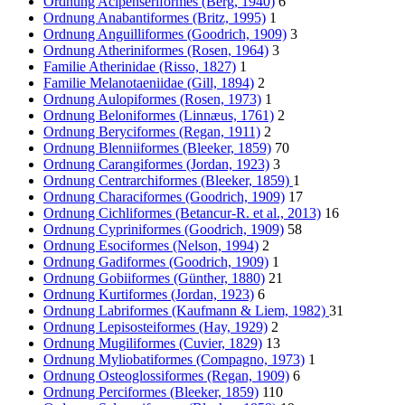
Ordnung Acipenseriformes (Berg, 1940)
6
Ordnung Anabantiformes (Britz, 1995)
1
Ordnung Anguilliformes (Goodrich, 1909)
3
Ordnung Atheriniformes (Rosen, 1964)
3
Familie Atherinidae (Risso, 1827)
1
Familie Melanotaeniidae (Gill, 1894)
2
Ordnung Aulopiformes (Rosen, 1973)
1
Ordnung Beloniformes (Linnæus, 1761)
2
Ordnung Beryciformes (Regan, 1911)
2
Ordnung Blenniiformes (Bleeker, 1859)
70
Ordnung Carangiformes (Jordan, 1923)
3
Ordnung Centrarchiformes (Bleeker, 1859)
1
Ordnung Characiformes (Goodrich, 1909)
17
Ordnung Cichliformes (Betancur-R. et al., 2013)
16
Ordnung Cypriniformes (Goodrich, 1909)
58
Ordnung Esociformes (Nelson, 1994)
2
Ordnung Gadiformes (Goodrich, 1909)
1
Ordnung Gobiiformes (Günther, 1880)
21
Ordnung Kurtiformes (Jordan, 1923)
6
Ordnung Labriformes (Kaufmann & Liem, 1982)
31
Ordnung Lepisosteiformes (Hay, 1929)
2
Ordnung Mugiliformes (Cuvier, 1829)
13
Ordnung Myliobatiformes (Compagno, 1973)
1
Ordnung Osteoglossiformes (Regan, 1909)
6
Ordnung Perciformes (Bleeker, 1859)
110