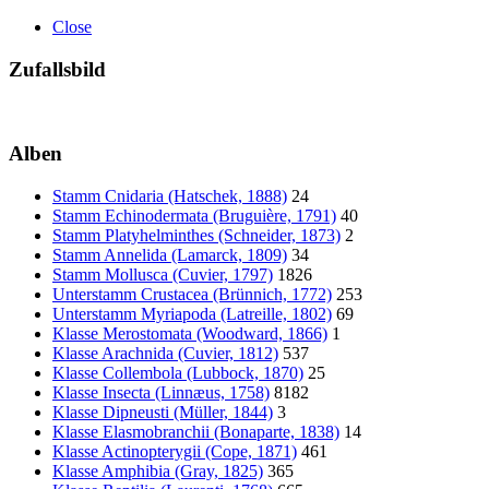
Close
Zufallsbild
Alben
Stamm Cnidaria (Hatschek, 1888)
24
Stamm Echinodermata (Bruguière, 1791)
40
Stamm Platyhelminthes (Schneider, 1873)
2
Stamm Annelida (Lamarck, 1809)
34
Stamm Mollusca (Cuvier, 1797)
1826
Unterstamm Crustacea (Brünnich, 1772)
253
Unterstamm Myriapoda (Latreille, 1802)
69
Klasse Merostomata (Woodward, 1866)
1
Klasse Arachnida (Cuvier, 1812)
537
Klasse Collembola (Lubbock, 1870)
25
Klasse Insecta (Linnæus, 1758)
8182
Klasse Dipneusti (Müller, 1844)
3
Klasse Elasmobranchii (Bonaparte, 1838)
14
Klasse Actinopterygii (Cope, 1871)
461
Klasse Amphibia (Gray, 1825)
365