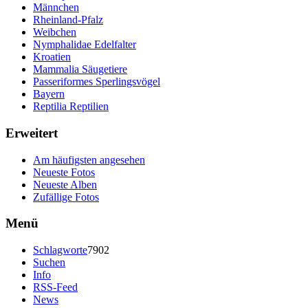
Männchen
Rheinland-Pfalz
Weibchen
Nymphalidae Edelfalter
Kroatien
Mammalia Säugetiere
Passeriformes Sperlingsvögel
Bayern
Reptilia Reptilien
Erweitert
Am häufigsten angesehen
Neueste Fotos
Neueste Alben
Zufällige Fotos
Menü
Schlagworte
7902
Suchen
Info
RSS-Feed
News