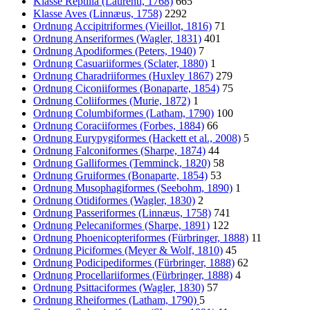
Klasse Reptilia (Laurenti, 1768)
665
Klasse Aves (Linnæus, 1758)
2292
Ordnung Accipitriformes (Vieillot, 1816)
71
Ordnung Anseriformes (Wagler, 1831)
401
Ordnung Apodiformes (Peters, 1940)
7
Ordnung Casuariiformes (Sclater, 1880)
1
Ordnung Charadriiformes (Huxley 1867)
279
Ordnung Ciconiiformes (Bonaparte, 1854)
75
Ordnung Coliiformes (Murie, 1872)
1
Ordnung Columbiformes (Latham, 1790)
100
Ordnung Coraciiformes (Forbes, 1884)
66
Ordnung Eurypygiformes (Hackett et al., 2008)
5
Ordnung Falconiformes (Sharpe, 1874)
44
Ordnung Galliformes (Temminck, 1820)
58
Ordnung Gruiformes (Bonaparte, 1854)
53
Ordnung Musophagiformes (Seebohm, 1890)
1
Ordnung Otidiformes (Wagler, 1830)
2
Ordnung Passeriformes (Linnæus, 1758)
741
Ordnung Pelecaniformes (Sharpe, 1891)
122
Ordnung Phoenicopteriformes (Fürbringer, 1888)
11
Ordnung Piciformes (Meyer & Wolf, 1810)
45
Ordnung Podicipediformes (Fürbringer, 1888)
62
Ordnung Procellariiformes (Fürbringer, 1888)
4
Ordnung Psittaciformes (Wagler, 1830)
57
Ordnung Rheiformes (Latham, 1790)
5