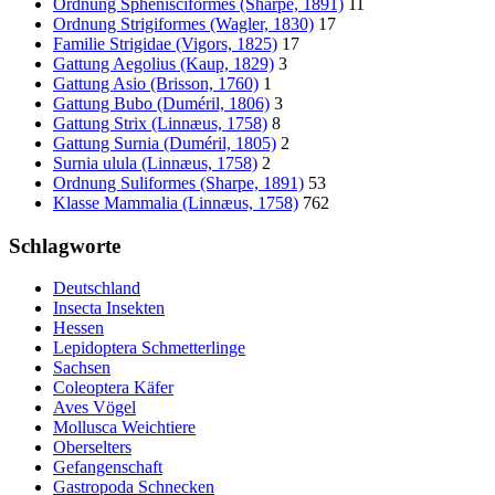
Ordnung Sphenisciformes (Sharpe, 1891)
11
Ordnung Strigiformes (Wagler, 1830)
17
Familie Strigidae (Vigors, 1825)
17
Gattung Aegolius (Kaup, 1829)
3
Gattung Asio (Brisson, 1760)
1
Gattung Bubo (Duméril, 1806)
3
Gattung Strix (Linnæus, 1758)
8
Gattung Surnia (Duméril, 1805)
2
Surnia ulula (Linnæus, 1758)
2
Ordnung Suliformes (Sharpe, 1891)
53
Klasse Mammalia (Linnæus, 1758)
762
Schlagworte
Deutschland
Insecta Insekten
Hessen
Lepidoptera Schmetterlinge
Sachsen
Coleoptera Käfer
Aves Vögel
Mollusca Weichtiere
Oberselters
Gefangenschaft
Gastropoda Schnecken