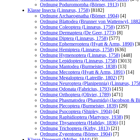
Ordnung Poduromorpha (Börner, 1913)
[1]
Klasse Insecta (Linnæus, 1758)
[8182]
Ordnung Archaeognatha (Börner, 1904)
[4]
Ordnung Blattodea (Brunner von Wattenwyl, 188
Ordnung Coleoptera (Linnæus, 1758)
[2357]
Ordnung Dermaptera (De Geer, 1773)
[8]
Ordnung Diptera (Linnæus, 1758)
[577]
Ordnung Ephemeroptera (Hyatt & Arms, 1890)
[3
Ordnung Hemiptera (Linnæus, 1758)
[636]
Ordnung Hymenoptera (Linnæus, 1758)
[448]
Ordnung Lepidoptera (Linnæus, 1758)
[3013]
Ordnung Mantodea (Burmeister, 1838)
[13]
Ordnung Mecoptera (Hyatt & Arms, 1891)
[14]
Ordnung Megaloptera (Latreille, 1802)
[7]
Ordnung Neuroptera (Planipennia) (Linnæus, 175
Ordnung Odonata (Fabricius, 1793)
[415]
Ordnung Orthoptera (Olivier, 1789)
[471]
Ordnung Phasmatodea (Phasmida) (Jacobson & Bi
Ordnung Plecoptera (Burmeister, 1839)
[29]
Ordnung Psocoptera (Shipley, 1904)
[4]
Ordnung Raphidioptera (Martynov, 1938)
[9]
Ordnung Thysanoptera (Haliday, 1836)
[1]
Ordnung Trichoptera (Kirby, 1813)
[21]
Ordnung Zygentoma (Börner, 1904)
[7]
Klasse Dipneusti (Müller, 1844)
[3]