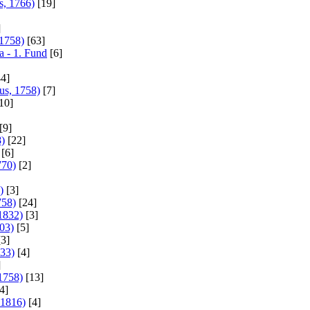
s, 1766)
[19]
]
 1758)
[63]
a - 1. Fund
[6]
4]
us, 1758)
[7]
10]
[9]
8)
[22]
[6]
770)
[2]
)
[3]
758)
[24]
 1832)
[3]
803)
[5]
3]
833)
[4]
]
1758)
[13]
4]
 1816)
[4]