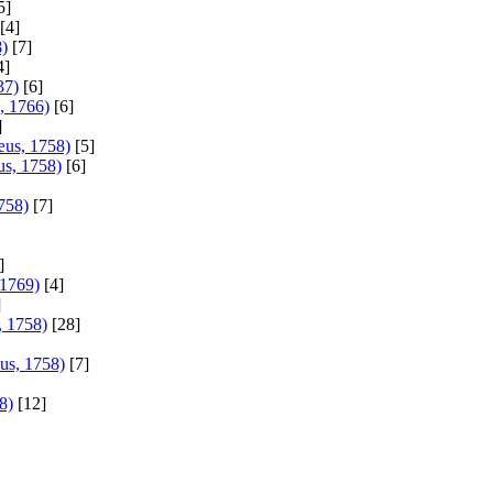
5]
[4]
)
[7]
4]
37)
[6]
, 1766)
[6]
]
æus, 1758)
[5]
us, 1758)
[6]
758)
[7]
]
 1769)
[4]
]
, 1758)
[28]
us, 1758)
[7]
8)
[12]