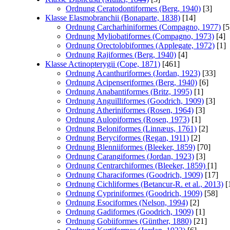
Ordnung Ceratodontiformes (Berg, 1940)
[3]
Klasse Elasmobranchii (Bonaparte, 1838)
[14]
Ordnung Carcharhiniformes (Compagno, 1977)
[5
Ordnung Myliobatiformes (Compagno, 1973)
[4]
Ordnung Orectolobiformes (Applegate, 1972)
[1]
Ordnung Rajiformes (Berg, 1940)
[4]
Klasse Actinopterygii (Cope, 1871)
[461]
Ordnung Acanthuriformes (Jordan, 1923)
[33]
Ordnung Acipenseriformes (Berg, 1940)
[6]
Ordnung Anabantiformes (Britz, 1995)
[1]
Ordnung Anguilliformes (Goodrich, 1909)
[3]
Ordnung Atheriniformes (Rosen, 1964)
[3]
Ordnung Aulopiformes (Rosen, 1973)
[1]
Ordnung Beloniformes (Linnæus, 1761)
[2]
Ordnung Beryciformes (Regan, 1911)
[2]
Ordnung Blenniiformes (Bleeker, 1859)
[70]
Ordnung Carangiformes (Jordan, 1923)
[3]
Ordnung Centrarchiformes (Bleeker, 1859)
[1]
Ordnung Characiformes (Goodrich, 1909)
[17]
Ordnung Cichliformes (Betancur-R. et al., 2013)
[
Ordnung Cypriniformes (Goodrich, 1909)
[58]
Ordnung Esociformes (Nelson, 1994)
[2]
Ordnung Gadiformes (Goodrich, 1909)
[1]
Ordnung Gobiiformes (Günther, 1880)
[21]