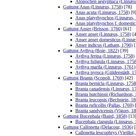
Alopochen aegyptiaca (Linnæu
Gattung Anas (Linnæus, 1758)
[78]
Anas acuta (Linnæus, 1758)
[9
Anas platyrhynchos (Linnæus,
Anas platyrhynchos f. domestic
Gattung Anser (Brisson, 1760)
[61]
Anser anser (Linnæus, 1758)
[4
Anser anser domesticus (Linnæ
Anser indicus (Latham, 1790)
[
Gattung Aythya (Boie, 1822)
[39]
Aythya ferina (Linnæus, 1758)
Aythya fuligula (Linnæus, 175
Aythya marila (Linnæus, 1761)
Aythya nyroca (Güldenstädt, 1
Gattung Branta (Scopoli, 1769)
[42]
Branta bernicla (Linnæus, 1758
Branta canadensis (Linnæus, 1
Branta hutchinsii (Richardson,
Branta leucopsis (Bechstein, 1
Branta ruficollis (Pallas, 1769)
[
Branta sandvicensis (Vigors, 1
Gattung Bucephala (Baird, 1858)
[13
Bucephala clangula (Linnæus, 
Gattung Callonetta (Delacour, 1936)
[
Callonetta leucophrys (Vieillot,