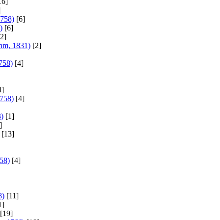
16]
]
1758)
[6]
)
[6]
2]
hm, 1831)
[2]
758)
[4]
4]
1758)
[4]
3)
[1]
]
[13]
58)
[4]
8)
[11]
1]
[19]