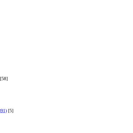
[58]
891)
[5]