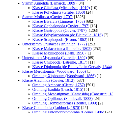
Stamm Annelida (Lamarck, 1809)
[34]
Klasse Clitellata (Michaelsen, 1919)
[10]
Klasse Polychaeta (Grube, 1850)
[24]
Stamm Mollusca (Cuvier, 1797)
[1826]
Klasse Bivalvia (Linnæus, 1758)
[602]
Klasse Cephalopoda (Cuvier, 1797)
[13]
Klasse Gastropoda (Cuvier, 1797)
[1203]
Klasse Polyplacophora (de Blainville, 1816)
[7]
Klasse Scaphopoda (Bronn, 1862)
[1]
Unterstamm Crustacea (Brünnich, 1772)
[253]
Klasse Malacostraca (Latreille, 1802)
[252]
Klasse Maxillopoda (Dahl, 1956)
[1]
Unterstamm Myriapoda (Latreille, 1802)
[69]
Klasse Chilopoda (Latreille, 1817)
[11]
Klasse Diplopoda (de Blainville in Gervais, 1844)
Klasse Merostomata (Woodward, 1866)
[1]
Ordnung Xiphosura (Woodward, 1866)
[1]
Klasse Arachnida (Cuvier, 1812)
[537]
Ordnung Araneae (Clerck, 1757)
[501]
Ordnung Ixodida (Leach, 1815)
[5]
Ordnung Mesostigmata (Gamasida) (Canestrini, 1
Ordnung Opiliones (Sundevall, 1833)
[24]
Ordnung Trombidiformes (Reuter, 1909)
[2]
Klasse Collembola (Lubbock, 1870)
[25]
Ordnung Entomobryomorpha (Börner, 1906)
[24]