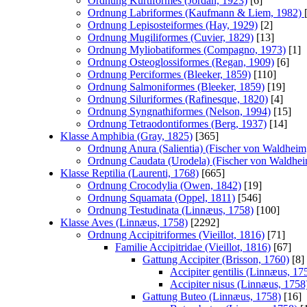
Ordnung Kurtiformes (Jordan, 1923)
[6]
Ordnung Labriformes (Kaufmann & Liem, 1982)
Ordnung Lepisosteiformes (Hay, 1929)
[2]
Ordnung Mugiliformes (Cuvier, 1829)
[13]
Ordnung Myliobatiformes (Compagno, 1973)
[1]
Ordnung Osteoglossiformes (Regan, 1909)
[6]
Ordnung Perciformes (Bleeker, 1859)
[110]
Ordnung Salmoniformes (Bleeker, 1859)
[19]
Ordnung Siluriformes (Rafinesque, 1820)
[4]
Ordnung Syngnathiformes (Nelson, 1994)
[15]
Ordnung Tetraodontiformes (Berg, 1937)
[14]
Klasse Amphibia (Gray, 1825)
[365]
Ordnung Anura (Salientia) (Fischer von Waldheim
Ordnung Caudata (Urodela) (Fischer von Waldhei
Klasse Reptilia (Laurenti, 1768)
[665]
Ordnung Crocodylia (Owen, 1842)
[19]
Ordnung Squamata (Oppel, 1811)
[546]
Ordnung Testudinata (Linnæus, 1758)
[100]
Klasse Aves (Linnæus, 1758)
[2292]
Ordnung Accipitriformes (Vieillot, 1816)
[71]
Familie Accipitridae (Vieillot, 1816)
[67]
Gattung Accipiter (Brisson, 1760)
[8]
Accipiter gentilis (Linnæus, 17
Accipiter nisus (Linnæus, 1758
Gattung Buteo (Linnæus, 1758)
[16]