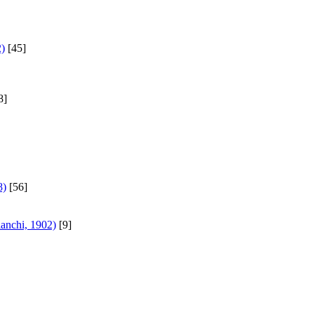
2)
[45]
8]
8)
[56]
anchi, 1902)
[9]