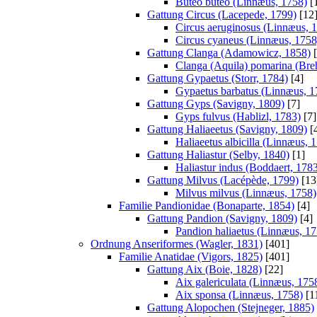
Buteo buteo (Linnæus, 1758)
[
Gattung Circus (Lacepede, 1799)
[12
Circus aeruginosus (Linnæus, 
Circus cyaneus (Linnæus, 1758
Gattung Clanga (Adamowicz, 1858)
[
Clanga (Aquila) pomarina (Bre
Gattung Gypaetus (Storr, 1784)
[4]
Gypaetus barbatus (Linnæus, 1
Gattung Gyps (Savigny, 1809)
[7]
Gyps fulvus (Hablizl, 1783)
[7]
Gattung Haliaeetus (Savigny, 1809)
[
Haliaeetus albicilla (Linnæus, 
Gattung Haliastur (Selby, 1840)
[1]
Haliastur indus (Boddaert, 178
Gattung Milvus (Lacépède, 1799)
[13
Milvus milvus (Linnæus, 1758)
Familie Pandionidae (Bonaparte, 1854)
[4]
Gattung Pandion (Savigny, 1809)
[4]
Pandion haliaetus (Linnæus, 17
Ordnung Anseriformes (Wagler, 1831)
[401]
Familie Anatidae (Vigors, 1825)
[401]
Gattung Aix (Boie, 1828)
[22]
Aix galericulata (Linnæus, 175
Aix sponsa (Linnæus, 1758)
[1
Gattung Alopochen (Stejneger, 1885)