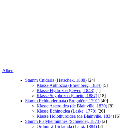
Alben
Stamm Cnidaria (Hatschek, 1888)
[24]
Klasse Anthozoa (Ehrenberg, 1834)
[5]
Klasse Hydrozoa (Owen, 1843)
[1]
Klasse Scyphozoa (Goette, 1887)
[18]
Stamm Echinodermata (Bruguière, 1791)
[40]
Klasse Asteroidea (de Blainville, 1830)
[8]
Klasse Echinoidea (Leske, 1778)
[26]
Klasse Holothuroidea (de Blainville, 1834)
[6]
Stamm Platyhelminthes (Schneider, 1873)
[2]
Ordnung Tricladida (Lang, 1884)
[2]