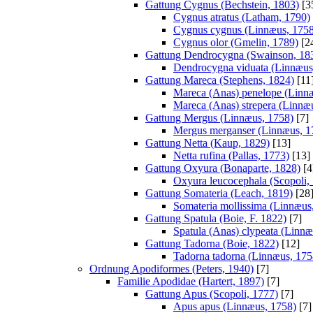
Gattung Cygnus (Bechstein, 1803)
[3
Cygnus atratus (Latham, 1790)
Cygnus cygnus (Linnæus, 1758
Cygnus olor (Gmelin, 1789)
[2
Gattung Dendrocygna (Swainson, 18
Dendrocygna viduata (Linnæus
Gattung Mareca (Stephens, 1824)
[11
Mareca (Anas) penelope (Linn
Mareca (Anas) strepera (Linnæ
Gattung Mergus (Linnæus, 1758)
[7]
Mergus merganser (Linnæus, 1
Gattung Netta (Kaup, 1829)
[13]
Netta rufina (Pallas, 1773)
[13]
Gattung Oxyura (Bonaparte, 1828)
[4
Oxyura leucocephala (Scopoli,
Gattung Somateria (Leach, 1819)
[28
Somateria mollissima (Linnæus
Gattung Spatula (Boie, F. 1822)
[7]
Spatula (Anas) clypeata (Linnæ
Gattung Tadorna (Boie, 1822)
[12]
Tadorna tadorna (Linnæus, 175
Ordnung Apodiformes (Peters, 1940)
[7]
Familie Apodidae (Hartert, 1897)
[7]
Gattung Apus (Scopoli, 1777)
[7]
Apus apus (Linnæus, 1758)
[7]