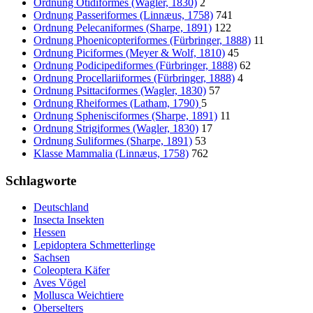
Ordnung Otidiformes (Wagler, 1830)
2
Ordnung Passeriformes (Linnæus, 1758)
741
Ordnung Pelecaniformes (Sharpe, 1891)
122
Ordnung Phoenicopteriformes (Fürbringer, 1888)
11
Ordnung Piciformes (Meyer & Wolf, 1810)
45
Ordnung Podicipediformes (Fürbringer, 1888)
62
Ordnung Procellariiformes (Fürbringer, 1888)
4
Ordnung Psittaciformes (Wagler, 1830)
57
Ordnung Rheiformes (Latham, 1790)
5
Ordnung Sphenisciformes (Sharpe, 1891)
11
Ordnung Strigiformes (Wagler, 1830)
17
Ordnung Suliformes (Sharpe, 1891)
53
Klasse Mammalia (Linnæus, 1758)
762
Schlagworte
Deutschland
Insecta Insekten
Hessen
Lepidoptera Schmetterlinge
Sachsen
Coleoptera Käfer
Aves Vögel
Mollusca Weichtiere
Oberselters