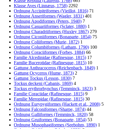
Klasse Reptilia (Laurenti, 1768)
665
Klasse Aves (Linnæus, 1758)
2292
Ordnung Accipitriformes (Vieillot, 1816)
71
Ordnung Anseriformes (Wagler, 1831)
401
Ordnung Apodiformes (Peters, 1940)
7
Ordnung Casuariiformes (Sclater, 1880)
1
Ordnung Charadriiformes (Huxley 1867)
279
Ordnung Ciconiiformes (Bonaparte, 1854)
75
Ordnung Coliiformes (Murie, 1872)
1
Ordnung Columbiformes (Latham, 1790)
100
Ordnung Coraciiformes (Forbes, 1884)
66
Familie Alcedinidae (Rafinesque, 1815)
17
Familie Bucerotidae (Rafinesque, 1815)
10
Gattung Anthracoceros (Reichenbach, 1849)
1
Gattung Ocyceros (Hume, 1873)
2
Gattung Tockus (Lesson, 1830)
7
Tockus deckeni (Cabanis, 1869)
4
Tockus erythrorhynchus (Temminck, 1823)
3
Familie Coraciidae (Rafinesque, 1815)
9
Familie Meropidae (Rafinesque, 1815)
30
Ordnung Eurypygiformes (Hackett et al., 2008)
5
Ordnung Falconiformes (Sharpe, 1874)
44
Ordnung Galliformes (Temminck, 1820)
58
Ordnung Gruiformes (Bonaparte, 1854)
53
Ordnung Musophagiformes (Seebohm, 1890)
1