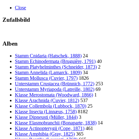
Close
Zufallsbild
Alben
Stamm Cnidaria (Hatschek, 1888)
24
Stamm Echinodermata (Bruguière, 1791)
40
Stamm Platyhelminthes (Schneider, 1873)
2
Stamm Annelida (Lamarck, 1809)
34
Stamm Mollusca (Cuvier, 1797)
1826
Unterstamm Crustacea (Brünnich, 1772)
253
Unterstamm Myriapoda (Latreille, 1802)
69
Klasse Merostomata (Woodward, 1866)
1
Klasse Arachnida (Cuvier, 1812)
537
Klasse Collembola (Lubbock, 1870)
25
Klasse Insecta (Linnæus, 1758)
8182
Klasse Dipneusti (Müller, 1844)
3
Klasse Elasmobranchii (Bonaparte, 1838)
14
Klasse Actinopterygii (Cope, 1871)
461
Klasse Amphibia (Gray, 1825)
365