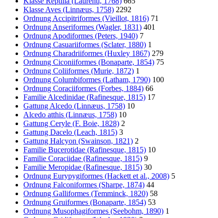
Klasse Reptilia (Laurenti, 1768)
665
Klasse Aves (Linnæus, 1758)
2292
Ordnung Accipitriformes (Vieillot, 1816)
71
Ordnung Anseriformes (Wagler, 1831)
401
Ordnung Apodiformes (Peters, 1940)
7
Ordnung Casuariiformes (Sclater, 1880)
1
Ordnung Charadriiformes (Huxley 1867)
279
Ordnung Ciconiiformes (Bonaparte, 1854)
75
Ordnung Coliiformes (Murie, 1872)
1
Ordnung Columbiformes (Latham, 1790)
100
Ordnung Coraciiformes (Forbes, 1884)
66
Familie Alcedinidae (Rafinesque, 1815)
17
Gattung Alcedo (Linnæus, 1758)
10
Alcedo atthis (Linnæus, 1758)
10
Gattung Ceryle (F. Boie, 1828)
2
Gattung Dacelo (Leach, 1815)
3
Gattung Halcyon (Swainson, 1821)
2
Familie Bucerotidae (Rafinesque, 1815)
10
Familie Coraciidae (Rafinesque, 1815)
9
Familie Meropidae (Rafinesque, 1815)
30
Ordnung Eurypygiformes (Hackett et al., 2008)
5
Ordnung Falconiformes (Sharpe, 1874)
44
Ordnung Galliformes (Temminck, 1820)
58
Ordnung Gruiformes (Bonaparte, 1854)
53
Ordnung Musophagiformes (Seebohm, 1890)
1