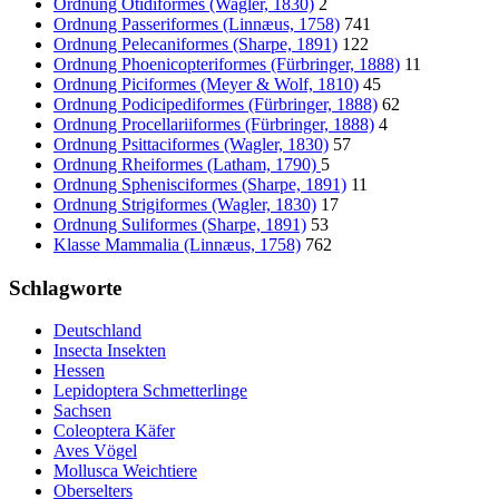
Ordnung Otidiformes (Wagler, 1830)
2
Ordnung Passeriformes (Linnæus, 1758)
741
Ordnung Pelecaniformes (Sharpe, 1891)
122
Ordnung Phoenicopteriformes (Fürbringer, 1888)
11
Ordnung Piciformes (Meyer & Wolf, 1810)
45
Ordnung Podicipediformes (Fürbringer, 1888)
62
Ordnung Procellariiformes (Fürbringer, 1888)
4
Ordnung Psittaciformes (Wagler, 1830)
57
Ordnung Rheiformes (Latham, 1790)
5
Ordnung Sphenisciformes (Sharpe, 1891)
11
Ordnung Strigiformes (Wagler, 1830)
17
Ordnung Suliformes (Sharpe, 1891)
53
Klasse Mammalia (Linnæus, 1758)
762
Schlagworte
Deutschland
Insecta Insekten
Hessen
Lepidoptera Schmetterlinge
Sachsen
Coleoptera Käfer
Aves Vögel
Mollusca Weichtiere
Oberselters