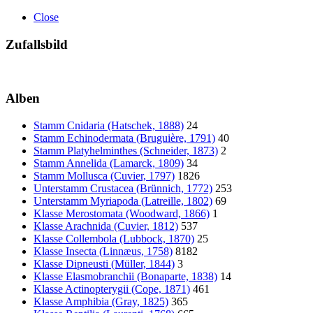
Close
Zufallsbild
Alben
Stamm Cnidaria (Hatschek, 1888)
24
Stamm Echinodermata (Bruguière, 1791)
40
Stamm Platyhelminthes (Schneider, 1873)
2
Stamm Annelida (Lamarck, 1809)
34
Stamm Mollusca (Cuvier, 1797)
1826
Unterstamm Crustacea (Brünnich, 1772)
253
Unterstamm Myriapoda (Latreille, 1802)
69
Klasse Merostomata (Woodward, 1866)
1
Klasse Arachnida (Cuvier, 1812)
537
Klasse Collembola (Lubbock, 1870)
25
Klasse Insecta (Linnæus, 1758)
8182
Klasse Dipneusti (Müller, 1844)
3
Klasse Elasmobranchii (Bonaparte, 1838)
14
Klasse Actinopterygii (Cope, 1871)
461
Klasse Amphibia (Gray, 1825)
365