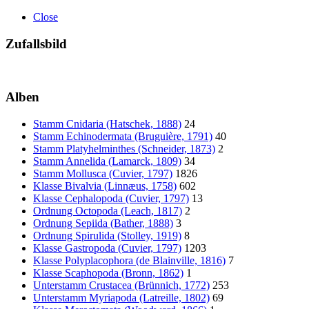
Close
Zufallsbild
Alben
Stamm Cnidaria (Hatschek, 1888)
24
Stamm Echinodermata (Bruguière, 1791)
40
Stamm Platyhelminthes (Schneider, 1873)
2
Stamm Annelida (Lamarck, 1809)
34
Stamm Mollusca (Cuvier, 1797)
1826
Klasse Bivalvia (Linnæus, 1758)
602
Klasse Cephalopoda (Cuvier, 1797)
13
Ordnung Octopoda (Leach, 1817)
2
Ordnung Sepiida (Bather, 1888)
3
Ordnung Spirulida (Stolley, 1919)
8
Klasse Gastropoda (Cuvier, 1797)
1203
Klasse Polyplacophora (de Blainville, 1816)
7
Klasse Scaphopoda (Bronn, 1862)
1
Unterstamm Crustacea (Brünnich, 1772)
253
Unterstamm Myriapoda (Latreille, 1802)
69