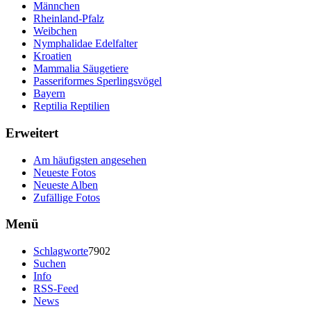
Männchen
Rheinland-Pfalz
Weibchen
Nymphalidae Edelfalter
Kroatien
Mammalia Säugetiere
Passeriformes Sperlingsvögel
Bayern
Reptilia Reptilien
Erweitert
Am häufigsten angesehen
Neueste Fotos
Neueste Alben
Zufällige Fotos
Menü
Schlagworte
7902
Suchen
Info
RSS-Feed
News