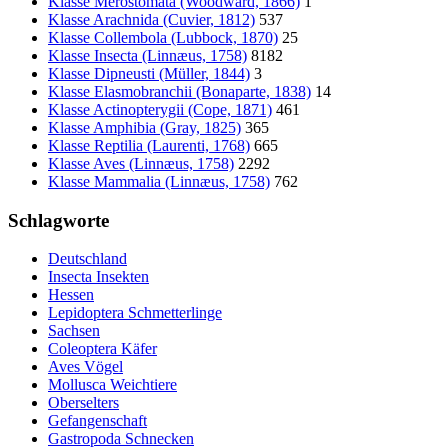
Klasse Merostomata (Woodward, 1866)
1
Klasse Arachnida (Cuvier, 1812)
537
Klasse Collembola (Lubbock, 1870)
25
Klasse Insecta (Linnæus, 1758)
8182
Klasse Dipneusti (Müller, 1844)
3
Klasse Elasmobranchii (Bonaparte, 1838)
14
Klasse Actinopterygii (Cope, 1871)
461
Klasse Amphibia (Gray, 1825)
365
Klasse Reptilia (Laurenti, 1768)
665
Klasse Aves (Linnæus, 1758)
2292
Klasse Mammalia (Linnæus, 1758)
762
Schlagworte
Deutschland
Insecta Insekten
Hessen
Lepidoptera Schmetterlinge
Sachsen
Coleoptera Käfer
Aves Vögel
Mollusca Weichtiere
Oberselters
Gefangenschaft
Gastropoda Schnecken