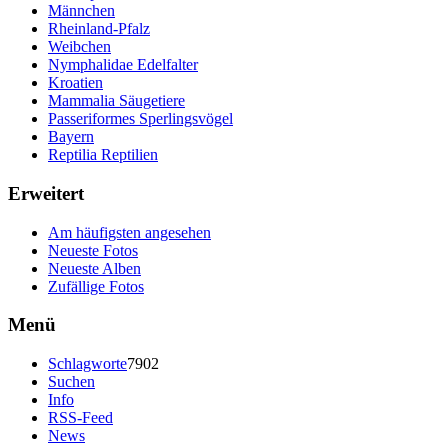
Männchen
Rheinland-Pfalz
Weibchen
Nymphalidae Edelfalter
Kroatien
Mammalia Säugetiere
Passeriformes Sperlingsvögel
Bayern
Reptilia Reptilien
Erweitert
Am häufigsten angesehen
Neueste Fotos
Neueste Alben
Zufällige Fotos
Menü
Schlagworte
7902
Suchen
Info
RSS-Feed
News