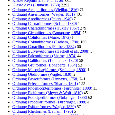
Klasse Reptilia (Laurenti, 1768)
665
Klasse Aves (Linnæus, 1758)
2292
Ordnung Accipitriformes (Vieillot, 1816)
71
Ordnung Anseriformes (Wagler, 1831)
401
Ordnung Apodiformes (Peters, 1940)
7
Ordnung Casuariiformes (Sclater, 1880)
1
Ordnung Charadriiformes (Huxley 1867)
279
Ordnung Ciconiiformes (Bonaparte, 1854)
75
Ordnung Coliiformes (Murie, 1872)
1
Ordnung Columbiformes (Latham, 1790)
100
Ordnung Coraciiformes (Forbes, 1884)
66
Ordnung Eurypygiformes (Hackett et al., 2008)
5
Ordnung Falconiformes (Sharpe, 1874)
44
Ordnung Galliformes (Temminck, 1820)
58
Ordnung Gruiformes (Bonaparte, 1854)
53
Ordnung Musophagiformes (Seebohm, 1890)
1
Ordnung Otidiformes (Wagler, 1830)
2
Ordnung Passeriformes (Linnæus, 1758)
741
Ordnung Pelecaniformes (Sharpe, 1891)
122
Ordnung Phoenicopteriformes (Fürbringer, 1888)
11
Ordnung Piciformes (Meyer & Wolf, 1810)
45
Ordnung Podicipediformes (Fürbringer, 1888)
62
Ordnung Procellariiformes (Fürbringer, 1888)
4
Ordnung Psittaciformes (Wagler, 1830)
57
Ordnung Rheiformes (Latham, 1790)
5