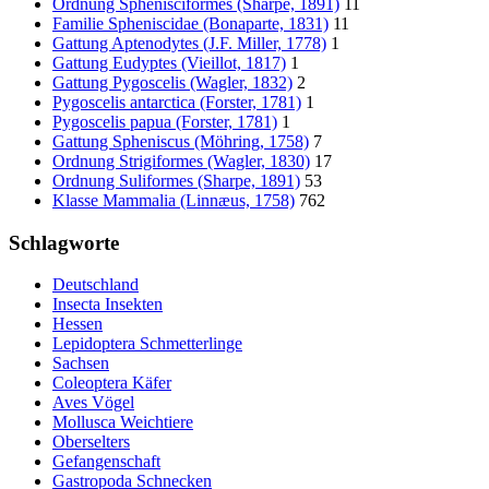
Ordnung Sphenisciformes (Sharpe, 1891)
11
Familie Spheniscidae (Bonaparte, 1831)
11
Gattung Aptenodytes (J.F. Miller, 1778)
1
Gattung Eudyptes (Vieillot, 1817)
1
Gattung Pygoscelis (Wagler, 1832)
2
Pygoscelis antarctica (Forster, 1781)
1
Pygoscelis papua (Forster, 1781)
1
Gattung Spheniscus (Möhring, 1758)
7
Ordnung Strigiformes (Wagler, 1830)
17
Ordnung Suliformes (Sharpe, 1891)
53
Klasse Mammalia (Linnæus, 1758)
762
Schlagworte
Deutschland
Insecta Insekten
Hessen
Lepidoptera Schmetterlinge
Sachsen
Coleoptera Käfer
Aves Vögel
Mollusca Weichtiere
Oberselters
Gefangenschaft
Gastropoda Schnecken