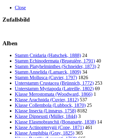
Close
Zufallsbild
Alben
Stamm Cnidaria (Hatschek, 1888)
24
Stamm Echinodermata (Bruguière, 1791)
40
Stamm Platyhelminthes (Schneider, 1873)
2
Stamm Annelida (Lamarck, 1809)
34
Stamm Mollusca (Cuvier, 1797)
1826
Unterstamm Crustacea (Brünnich, 1772)
253
Unterstamm Myriapoda (Latreille, 1802)
69
Klasse Merostomata (Woodward, 1866)
1
Klasse Arachnida (Cuvier, 1812)
537
Klasse Collembola (Lubbock, 1870)
25
Klasse Insecta (Linnæus, 1758)
8182
Klasse Dipneusti (Müller, 1844)
3
Klasse Elasmobranchii (Bonaparte, 1838)
14
Klasse Actinopterygii (Cope, 1871)
461
Klasse Amphibia (Gray, 1825)
365