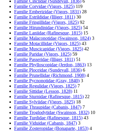
Familie Cinclidae (Sundevall, 1836)
6
Familie Corvidae (Vigors, 1825)
119
Familie Emberizidae (Vigors, 1831)
28
Familie Estrildidae (Illiger, 1811)
30
Familie Fringillidae (Vigors, 1825)
92
Familie Hirundinidae (Vigors, 1825)
54
Familie Laniidae (Rafinesque, 1815)
15
Familie Malaconotidae (Swainson, 1824)
3
Familie Motacillidae (Vigors, 1825)
43
Familie Muscicapidae (Vigors, 1825)
42
Familie Paridae (Vigors, 1825)
59
Familie Passeridae (Illiger, 1811)
51
Familie Phylloscopidae (Jerdon, 1863)
13
Familie Ploceidae (Sundevall, 1836)
6
Familie Prunellidae (Richmond, 1908)
4
Familie Pycnonotidae (Gray, 1840)
3
Familie Regulidae (Vigors, 1825)
7
Familie Sittidae (Lesson, 1828)
11
Familie Sturnidae (Rafinesque, 1815)
22
Familie Sylviidae (Vigors, 1825)
18
Familie Thraupidae (Cabanis, 1847)
7
Familie Troglodytidae (Swainson, 1832)
10
Familie Turdidae (Rafinesque, 1815)
43
Familie Viduidae (Cabanis, 1847)
3
Familie Zosteropidae (Bonaparte, 1853)
4