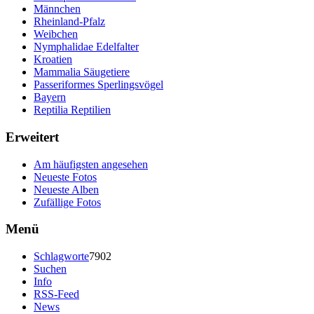
Männchen
Rheinland-Pfalz
Weibchen
Nymphalidae Edelfalter
Kroatien
Mammalia Säugetiere
Passeriformes Sperlingsvögel
Bayern
Reptilia Reptilien
Erweitert
Am häufigsten angesehen
Neueste Fotos
Neueste Alben
Zufällige Fotos
Menü
Schlagworte
7902
Suchen
Info
RSS-Feed
News