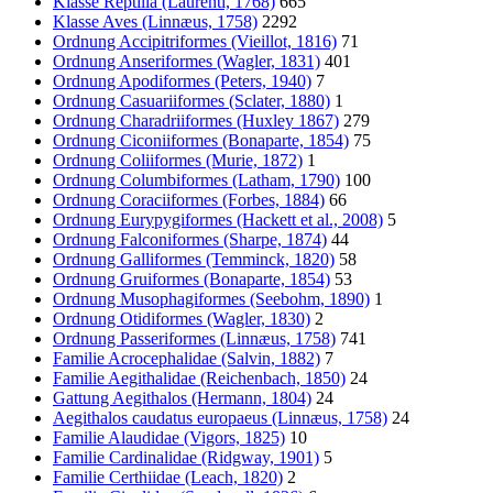
Klasse Reptilia (Laurenti, 1768)
665
Klasse Aves (Linnæus, 1758)
2292
Ordnung Accipitriformes (Vieillot, 1816)
71
Ordnung Anseriformes (Wagler, 1831)
401
Ordnung Apodiformes (Peters, 1940)
7
Ordnung Casuariiformes (Sclater, 1880)
1
Ordnung Charadriiformes (Huxley 1867)
279
Ordnung Ciconiiformes (Bonaparte, 1854)
75
Ordnung Coliiformes (Murie, 1872)
1
Ordnung Columbiformes (Latham, 1790)
100
Ordnung Coraciiformes (Forbes, 1884)
66
Ordnung Eurypygiformes (Hackett et al., 2008)
5
Ordnung Falconiformes (Sharpe, 1874)
44
Ordnung Galliformes (Temminck, 1820)
58
Ordnung Gruiformes (Bonaparte, 1854)
53
Ordnung Musophagiformes (Seebohm, 1890)
1
Ordnung Otidiformes (Wagler, 1830)
2
Ordnung Passeriformes (Linnæus, 1758)
741
Familie Acrocephalidae (Salvin, 1882)
7
Familie Aegithalidae (Reichenbach, 1850)
24
Gattung Aegithalos (Hermann, 1804)
24
Aegithalos caudatus europaeus (Linnæus, 1758)
24
Familie Alaudidae (Vigors, 1825)
10
Familie Cardinalidae (Ridgway, 1901)
5
Familie Certhiidae (Leach, 1820)
2