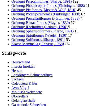
Ordnung Pelecaniformes (Sharpe, 1891)
122
Ordnung Phoenicopteriformes (Fürbringer, 1888)
11
Ordnung Piciformes (Meyer & Wolf, 1810)
45
Ordnung Podicipediformes (Fürbringer, 1888)
62
Ordnung Procellariiformes (Fürbringer, 1888)
4
Ordnung Psittaciformes (Wagler, 1830)
57
Ordnung Rheiformes (Latham, 1790)
5
Ordnung Sphenisciformes (Sharpe, 1891)
11
Ordnung Strigiformes (Wagler, 1830)
17
Ordnung Suliformes (Sharpe, 1891)
53
Klasse Mammalia (Linnæus, 1758)
762
Schlagworte
Deutschland
Insecta Insekten
Hessen
Lepidoptera Schmetterlinge
Sachsen
Coleoptera Käfer
Aves Vögel
Mollusca Weichtiere
Oberselters
Gefangenschaft
Gastropoda Schnecken