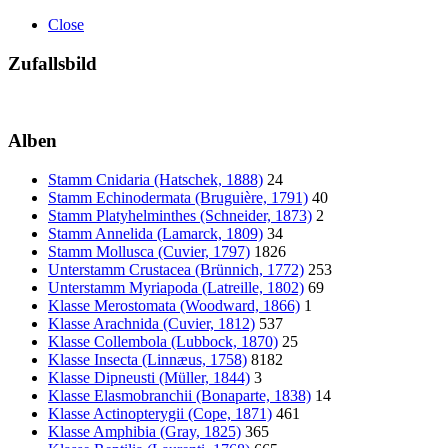
Close
Zufallsbild
Alben
Stamm Cnidaria (Hatschek, 1888)
24
Stamm Echinodermata (Bruguière, 1791)
40
Stamm Platyhelminthes (Schneider, 1873)
2
Stamm Annelida (Lamarck, 1809)
34
Stamm Mollusca (Cuvier, 1797)
1826
Unterstamm Crustacea (Brünnich, 1772)
253
Unterstamm Myriapoda (Latreille, 1802)
69
Klasse Merostomata (Woodward, 1866)
1
Klasse Arachnida (Cuvier, 1812)
537
Klasse Collembola (Lubbock, 1870)
25
Klasse Insecta (Linnæus, 1758)
8182
Klasse Dipneusti (Müller, 1844)
3
Klasse Elasmobranchii (Bonaparte, 1838)
14
Klasse Actinopterygii (Cope, 1871)
461
Klasse Amphibia (Gray, 1825)
365