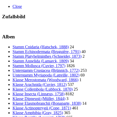
Close
Zufallsbild
Alben
Stamm Cnidaria (Hatschek, 1888)
24
Stamm Echinodermata (Bruguière, 1791)
40
Stamm Platyhelminthes (Schneider, 1873)
2
Stamm Annelida (Lamarck, 1809)
34
Stamm Mollusca (Cuvier, 1797)
1826
Unterstamm Crustacea (Brünnich, 1772)
253
Unterstamm Myriapoda (Latreille, 1802)
69
Klasse Merostomata (Woodward, 1866)
1
Klasse Arachnida (Cuvier, 1812)
537
Klasse Collembola (Lubbock, 1870)
25
Klasse Insecta (Linnæus, 1758)
8182
Klasse Dipneusti (Müller, 1844)
3
Klasse Elasmobranchii (Bonaparte, 1838)
14
Klasse Actinopterygii (Cope, 1871)
461
Klasse Amphibia (Gray, 1825)
365