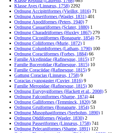
Klasse Reptilia (Laurenti, 1768)
665
Klasse Aves (Linnæus, 1758)
2292
Ordnung Accipitriformes (Vieillot, 1816)
71
Ordnung Anseriformes (Wagler, 1831)
401
Ordnung Apodiformes (Peters, 1940)
7
Ordnung Casuariiformes (Sclater, 1880)
1
Ordnung Charadriiformes (Huxley 1867)
279
Ordnung Ciconiiformes (Bonaparte, 1854)
75
Ordnung Coliiformes (Murie, 1872)
1
Ordnung Columbiformes (Latham, 1790)
100
Ordnung Coraciiformes (Forbes, 1884)
66
Familie Alcedinidae (Rafinesque, 1815)
17
Familie Bucerotidae (Rafinesque, 1815)
10
Familie Coraciidae (Rafinesque, 1815)
9
Gattung Coracias (Linnæus, 1758)
9
Coracias cyanogaster (Cuvier, 1816)
9
Familie Meropidae (Rafinesque, 1815)
30
Ordnung Eurypygiformes (Hackett et al., 2008)
5
Ordnung Falconiformes (Sharpe, 1874)
44
Ordnung Galliformes (Temminck, 1820)
58
Ordnung Gruiformes (Bonaparte, 1854)
53
Ordnung Musophagiformes (Seebohm, 1890)
1
Ordnung Otidiformes (Wagler, 1830)
2
Ordnung Passeriformes (Linnæus, 1758)
741
Ordnung Pelecaniformes (Sharpe, 1891)
122