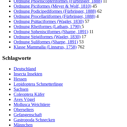
Ordnung Phoenicopteriformes (Fürbringer, 1888)
11
Ordnung Piciformes (Meyer & Wolf, 1810)
45
Ordnung Podicipediformes (Fürbringer, 1888)
62
Ordnung Procellariiformes (Fürbringer, 1888)
4
Ordnung Psittaciformes (Wagler, 1830)
57
Ordnung Rheiformes (Latham, 1790)
5
Ordnung Sphenisciformes (Sharpe, 1891)
11
Ordnung Strigiformes (Wagler, 1830)
17
Ordnung Suliformes (Sharpe, 1891)
53
Klasse Mammalia (Linnæus, 1758)
762
Schlagworte
Deutschland
Insecta Insekten
Hessen
Lepidoptera Schmetterlinge
Sachsen
Coleoptera Käfer
Aves Vögel
Mollusca Weichtiere
Oberselters
Gefangenschaft
Gastropoda Schnecken
Männchen