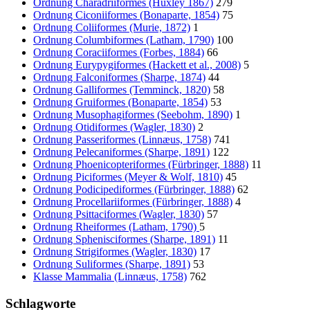
Ordnung Charadriiformes (Huxley 1867)
279
Ordnung Ciconiiformes (Bonaparte, 1854)
75
Ordnung Coliiformes (Murie, 1872)
1
Ordnung Columbiformes (Latham, 1790)
100
Ordnung Coraciiformes (Forbes, 1884)
66
Ordnung Eurypygiformes (Hackett et al., 2008)
5
Ordnung Falconiformes (Sharpe, 1874)
44
Ordnung Galliformes (Temminck, 1820)
58
Ordnung Gruiformes (Bonaparte, 1854)
53
Ordnung Musophagiformes (Seebohm, 1890)
1
Ordnung Otidiformes (Wagler, 1830)
2
Ordnung Passeriformes (Linnæus, 1758)
741
Ordnung Pelecaniformes (Sharpe, 1891)
122
Ordnung Phoenicopteriformes (Fürbringer, 1888)
11
Ordnung Piciformes (Meyer & Wolf, 1810)
45
Ordnung Podicipediformes (Fürbringer, 1888)
62
Ordnung Procellariiformes (Fürbringer, 1888)
4
Ordnung Psittaciformes (Wagler, 1830)
57
Ordnung Rheiformes (Latham, 1790)
5
Ordnung Sphenisciformes (Sharpe, 1891)
11
Ordnung Strigiformes (Wagler, 1830)
17
Ordnung Suliformes (Sharpe, 1891)
53
Klasse Mammalia (Linnæus, 1758)
762
Schlagworte