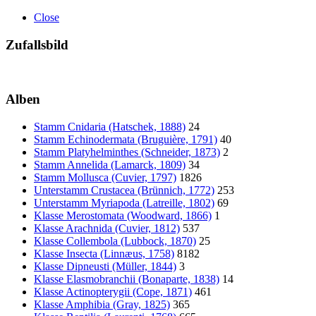
Close
Zufallsbild
Alben
Stamm Cnidaria (Hatschek, 1888)
24
Stamm Echinodermata (Bruguière, 1791)
40
Stamm Platyhelminthes (Schneider, 1873)
2
Stamm Annelida (Lamarck, 1809)
34
Stamm Mollusca (Cuvier, 1797)
1826
Unterstamm Crustacea (Brünnich, 1772)
253
Unterstamm Myriapoda (Latreille, 1802)
69
Klasse Merostomata (Woodward, 1866)
1
Klasse Arachnida (Cuvier, 1812)
537
Klasse Collembola (Lubbock, 1870)
25
Klasse Insecta (Linnæus, 1758)
8182
Klasse Dipneusti (Müller, 1844)
3
Klasse Elasmobranchii (Bonaparte, 1838)
14
Klasse Actinopterygii (Cope, 1871)
461
Klasse Amphibia (Gray, 1825)
365