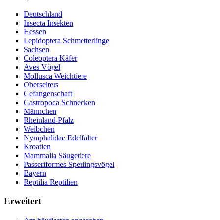
Deutschland
Insecta Insekten
Hessen
Lepidoptera Schmetterlinge
Sachsen
Coleoptera Käfer
Aves Vögel
Mollusca Weichtiere
Oberselters
Gefangenschaft
Gastropoda Schnecken
Männchen
Rheinland-Pfalz
Weibchen
Nymphalidae Edelfalter
Kroatien
Mammalia Säugetiere
Passeriformes Sperlingsvögel
Bayern
Reptilia Reptilien
Erweitert