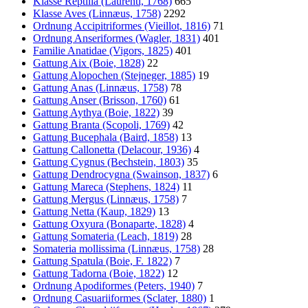
Klasse Reptilia (Laurenti, 1768)
665
Klasse Aves (Linnæus, 1758)
2292
Ordnung Accipitriformes (Vieillot, 1816)
71
Ordnung Anseriformes (Wagler, 1831)
401
Familie Anatidae (Vigors, 1825)
401
Gattung Aix (Boie, 1828)
22
Gattung Alopochen (Stejneger, 1885)
19
Gattung Anas (Linnæus, 1758)
78
Gattung Anser (Brisson, 1760)
61
Gattung Aythya (Boie, 1822)
39
Gattung Branta (Scopoli, 1769)
42
Gattung Bucephala (Baird, 1858)
13
Gattung Callonetta (Delacour, 1936)
4
Gattung Cygnus (Bechstein, 1803)
35
Gattung Dendrocygna (Swainson, 1837)
6
Gattung Mareca (Stephens, 1824)
11
Gattung Mergus (Linnæus, 1758)
7
Gattung Netta (Kaup, 1829)
13
Gattung Oxyura (Bonaparte, 1828)
4
Gattung Somateria (Leach, 1819)
28
Somateria mollissima (Linnæus, 1758)
28
Gattung Spatula (Boie, F. 1822)
7
Gattung Tadorna (Boie, 1822)
12
Ordnung Apodiformes (Peters, 1940)
7
Ordnung Casuariiformes (Sclater, 1880)
1