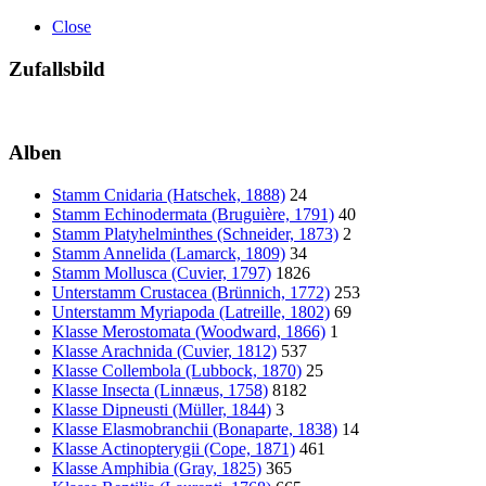
Close
Zufallsbild
Alben
Stamm Cnidaria (Hatschek, 1888)
24
Stamm Echinodermata (Bruguière, 1791)
40
Stamm Platyhelminthes (Schneider, 1873)
2
Stamm Annelida (Lamarck, 1809)
34
Stamm Mollusca (Cuvier, 1797)
1826
Unterstamm Crustacea (Brünnich, 1772)
253
Unterstamm Myriapoda (Latreille, 1802)
69
Klasse Merostomata (Woodward, 1866)
1
Klasse Arachnida (Cuvier, 1812)
537
Klasse Collembola (Lubbock, 1870)
25
Klasse Insecta (Linnæus, 1758)
8182
Klasse Dipneusti (Müller, 1844)
3
Klasse Elasmobranchii (Bonaparte, 1838)
14
Klasse Actinopterygii (Cope, 1871)
461
Klasse Amphibia (Gray, 1825)
365