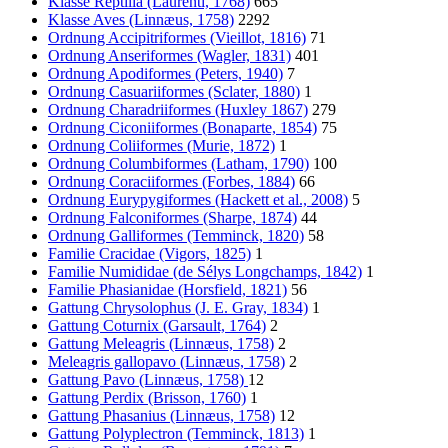
Klasse Reptilia (Laurenti, 1768)
665
Klasse Aves (Linnæus, 1758)
2292
Ordnung Accipitriformes (Vieillot, 1816)
71
Ordnung Anseriformes (Wagler, 1831)
401
Ordnung Apodiformes (Peters, 1940)
7
Ordnung Casuariiformes (Sclater, 1880)
1
Ordnung Charadriiformes (Huxley 1867)
279
Ordnung Ciconiiformes (Bonaparte, 1854)
75
Ordnung Coliiformes (Murie, 1872)
1
Ordnung Columbiformes (Latham, 1790)
100
Ordnung Coraciiformes (Forbes, 1884)
66
Ordnung Eurypygiformes (Hackett et al., 2008)
5
Ordnung Falconiformes (Sharpe, 1874)
44
Ordnung Galliformes (Temminck, 1820)
58
Familie Cracidae (Vigors, 1825)
1
Familie Numididae (de Sélys Longchamps, 1842)
1
Familie Phasianidae (Horsfield, 1821)
56
Gattung Chrysolophus (J. E. Gray, 1834)
1
Gattung Coturnix (Garsault, 1764)
2
Gattung Meleagris (Linnæus, 1758)
2
Meleagris gallopavo (Linnæus, 1758)
2
Gattung Pavo (Linnæus, 1758)
12
Gattung Perdix (Brisson, 1760)
1
Gattung Phasanius (Linnæus, 1758)
12
Gattung Polyplectron (Temminck, 1813)
1