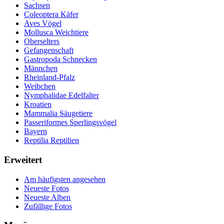
Sachsen
Coleoptera Käfer
Aves Vögel
Mollusca Weichtiere
Oberselters
Gefangenschaft
Gastropoda Schnecken
Männchen
Rheinland-Pfalz
Weibchen
Nymphalidae Edelfalter
Kroatien
Mammalia Säugetiere
Passeriformes Sperlingsvögel
Bayern
Reptilia Reptilien
Erweitert
Am häufigsten angesehen
Neueste Fotos
Neueste Alben
Zufällige Fotos