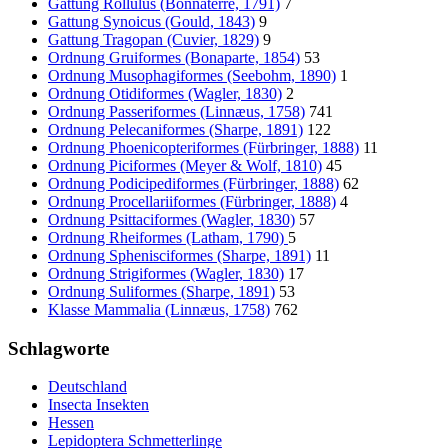
Gattung Rollulus (Bonnaterre, 1791)
7
Gattung Synoicus (Gould, 1843)
9
Gattung Tragopan (Cuvier, 1829)
9
Ordnung Gruiformes (Bonaparte, 1854)
53
Ordnung Musophagiformes (Seebohm, 1890)
1
Ordnung Otidiformes (Wagler, 1830)
2
Ordnung Passeriformes (Linnæus, 1758)
741
Ordnung Pelecaniformes (Sharpe, 1891)
122
Ordnung Phoenicopteriformes (Fürbringer, 1888)
11
Ordnung Piciformes (Meyer & Wolf, 1810)
45
Ordnung Podicipediformes (Fürbringer, 1888)
62
Ordnung Procellariiformes (Fürbringer, 1888)
4
Ordnung Psittaciformes (Wagler, 1830)
57
Ordnung Rheiformes (Latham, 1790)
5
Ordnung Sphenisciformes (Sharpe, 1891)
11
Ordnung Strigiformes (Wagler, 1830)
17
Ordnung Suliformes (Sharpe, 1891)
53
Klasse Mammalia (Linnæus, 1758)
762
Schlagworte
Deutschland
Insecta Insekten
Hessen
Lepidoptera Schmetterlinge