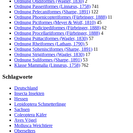
Ordnung Otidiformes (Wagler, 1830)
2
Ordnung Passeriformes (Linnæus, 1758)
741
Ordnung Pelecaniformes (Sharpe, 1891)
122
Ordnung Phoenicopteriformes (Fürbringer, 1888)
11
Ordnung Piciformes (Meyer & Wolf, 1810)
45
Ordnung Podicipediformes (Fürbringer, 1888)
62
Ordnung Procellariiformes (Fürbringer, 1888)
4
Ordnung Psittaciformes (Wagler, 1830)
57
Ordnung Rheiformes (Latham, 1790)
5
Ordnung Sphenisciformes (Sharpe, 1891)
11
Ordnung Strigiformes (Wagler, 1830)
17
Ordnung Suliformes (Sharpe, 1891)
53
Klasse Mammalia (Linnæus, 1758)
762
Schlagworte
Deutschland
Insecta Insekten
Hessen
Lepidoptera Schmetterlinge
Sachsen
Coleoptera Käfer
Aves Vögel
Mollusca Weichtiere
Oberselters