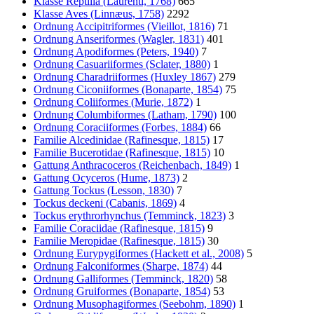
Klasse Reptilia (Laurenti, 1768)
665
Klasse Aves (Linnæus, 1758)
2292
Ordnung Accipitriformes (Vieillot, 1816)
71
Ordnung Anseriformes (Wagler, 1831)
401
Ordnung Apodiformes (Peters, 1940)
7
Ordnung Casuariiformes (Sclater, 1880)
1
Ordnung Charadriiformes (Huxley 1867)
279
Ordnung Ciconiiformes (Bonaparte, 1854)
75
Ordnung Coliiformes (Murie, 1872)
1
Ordnung Columbiformes (Latham, 1790)
100
Ordnung Coraciiformes (Forbes, 1884)
66
Familie Alcedinidae (Rafinesque, 1815)
17
Familie Bucerotidae (Rafinesque, 1815)
10
Gattung Anthracoceros (Reichenbach, 1849)
1
Gattung Ocyceros (Hume, 1873)
2
Gattung Tockus (Lesson, 1830)
7
Tockus deckeni (Cabanis, 1869)
4
Tockus erythrorhynchus (Temminck, 1823)
3
Familie Coraciidae (Rafinesque, 1815)
9
Familie Meropidae (Rafinesque, 1815)
30
Ordnung Eurypygiformes (Hackett et al., 2008)
5
Ordnung Falconiformes (Sharpe, 1874)
44
Ordnung Galliformes (Temminck, 1820)
58
Ordnung Gruiformes (Bonaparte, 1854)
53
Ordnung Musophagiformes (Seebohm, 1890)
1