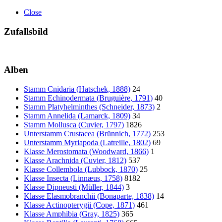
Close
Zufallsbild
Alben
Stamm Cnidaria (Hatschek, 1888)
24
Stamm Echinodermata (Bruguière, 1791)
40
Stamm Platyhelminthes (Schneider, 1873)
2
Stamm Annelida (Lamarck, 1809)
34
Stamm Mollusca (Cuvier, 1797)
1826
Unterstamm Crustacea (Brünnich, 1772)
253
Unterstamm Myriapoda (Latreille, 1802)
69
Klasse Merostomata (Woodward, 1866)
1
Klasse Arachnida (Cuvier, 1812)
537
Klasse Collembola (Lubbock, 1870)
25
Klasse Insecta (Linnæus, 1758)
8182
Klasse Dipneusti (Müller, 1844)
3
Klasse Elasmobranchii (Bonaparte, 1838)
14
Klasse Actinopterygii (Cope, 1871)
461
Klasse Amphibia (Gray, 1825)
365