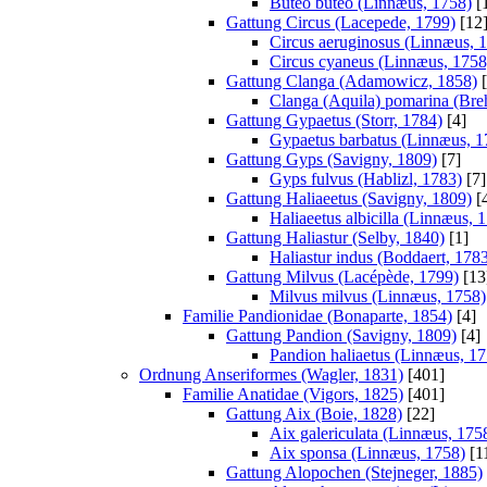
Buteo buteo (Linnæus, 1758)
[
Gattung Circus (Lacepede, 1799)
[12
Circus aeruginosus (Linnæus, 
Circus cyaneus (Linnæus, 1758
Gattung Clanga (Adamowicz, 1858)
[
Clanga (Aquila) pomarina (Bre
Gattung Gypaetus (Storr, 1784)
[4]
Gypaetus barbatus (Linnæus, 1
Gattung Gyps (Savigny, 1809)
[7]
Gyps fulvus (Hablizl, 1783)
[7]
Gattung Haliaeetus (Savigny, 1809)
[
Haliaeetus albicilla (Linnæus, 
Gattung Haliastur (Selby, 1840)
[1]
Haliastur indus (Boddaert, 178
Gattung Milvus (Lacépède, 1799)
[13
Milvus milvus (Linnæus, 1758)
Familie Pandionidae (Bonaparte, 1854)
[4]
Gattung Pandion (Savigny, 1809)
[4]
Pandion haliaetus (Linnæus, 17
Ordnung Anseriformes (Wagler, 1831)
[401]
Familie Anatidae (Vigors, 1825)
[401]
Gattung Aix (Boie, 1828)
[22]
Aix galericulata (Linnæus, 175
Aix sponsa (Linnæus, 1758)
[1
Gattung Alopochen (Stejneger, 1885)