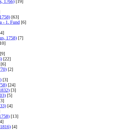
s, 1766)
[19]
]
 1758)
[63]
a - 1. Fund
[6]
4]
us, 1758)
[7]
10]
[9]
8)
[22]
[6]
770)
[2]
)
[3]
758)
[24]
 1832)
[3]
803)
[5]
3]
833)
[4]
]
1758)
[13]
4]
 1816)
[4]