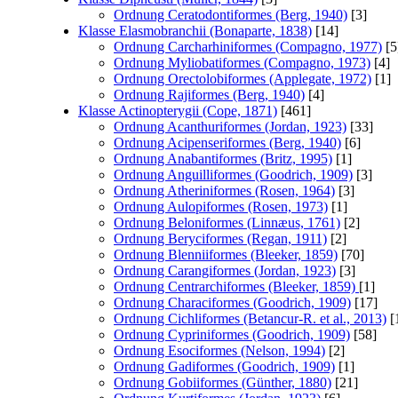
Ordnung Ceratodontiformes (Berg, 1940)
[3]
Klasse Elasmobranchii (Bonaparte, 1838)
[14]
Ordnung Carcharhiniformes (Compagno, 1977)
[5
Ordnung Myliobatiformes (Compagno, 1973)
[4]
Ordnung Orectolobiformes (Applegate, 1972)
[1]
Ordnung Rajiformes (Berg, 1940)
[4]
Klasse Actinopterygii (Cope, 1871)
[461]
Ordnung Acanthuriformes (Jordan, 1923)
[33]
Ordnung Acipenseriformes (Berg, 1940)
[6]
Ordnung Anabantiformes (Britz, 1995)
[1]
Ordnung Anguilliformes (Goodrich, 1909)
[3]
Ordnung Atheriniformes (Rosen, 1964)
[3]
Ordnung Aulopiformes (Rosen, 1973)
[1]
Ordnung Beloniformes (Linnæus, 1761)
[2]
Ordnung Beryciformes (Regan, 1911)
[2]
Ordnung Blenniiformes (Bleeker, 1859)
[70]
Ordnung Carangiformes (Jordan, 1923)
[3]
Ordnung Centrarchiformes (Bleeker, 1859)
[1]
Ordnung Characiformes (Goodrich, 1909)
[17]
Ordnung Cichliformes (Betancur-R. et al., 2013)
[
Ordnung Cypriniformes (Goodrich, 1909)
[58]
Ordnung Esociformes (Nelson, 1994)
[2]
Ordnung Gadiformes (Goodrich, 1909)
[1]
Ordnung Gobiiformes (Günther, 1880)
[21]