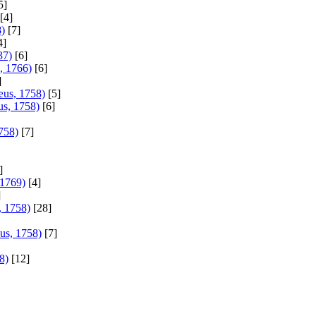
5]
[4]
)
[7]
4]
37)
[6]
, 1766)
[6]
]
æus, 1758)
[5]
us, 1758)
[6]
758)
[7]
]
 1769)
[4]
]
, 1758)
[28]
us, 1758)
[7]
8)
[12]