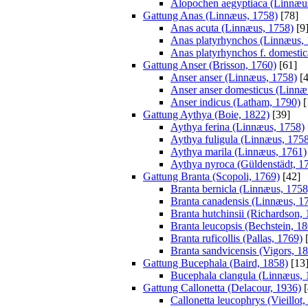
Alopochen aegyptiaca (Linnæu
Gattung Anas (Linnæus, 1758)
[78]
Anas acuta (Linnæus, 1758)
[9
Anas platyrhynchos (Linnæus,
Anas platyrhynchos f. domestic
Gattung Anser (Brisson, 1760)
[61]
Anser anser (Linnæus, 1758)
[4
Anser anser domesticus (Linnæ
Anser indicus (Latham, 1790)
[
Gattung Aythya (Boie, 1822)
[39]
Aythya ferina (Linnæus, 1758)
Aythya fuligula (Linnæus, 175
Aythya marila (Linnæus, 1761)
Aythya nyroca (Güldenstädt, 1
Gattung Branta (Scopoli, 1769)
[42]
Branta bernicla (Linnæus, 1758
Branta canadensis (Linnæus, 1
Branta hutchinsii (Richardson,
Branta leucopsis (Bechstein, 1
Branta ruficollis (Pallas, 1769)
[
Branta sandvicensis (Vigors, 1
Gattung Bucephala (Baird, 1858)
[13
Bucephala clangula (Linnæus, 
Gattung Callonetta (Delacour, 1936)
[
Callonetta leucophrys (Vieillot,