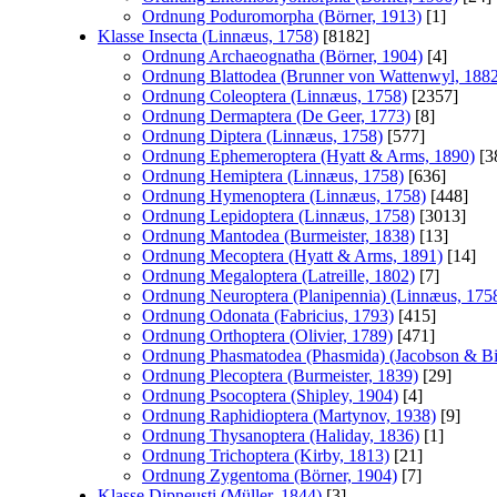
Ordnung Poduromorpha (Börner, 1913)
[1]
Klasse Insecta (Linnæus, 1758)
[8182]
Ordnung Archaeognatha (Börner, 1904)
[4]
Ordnung Blattodea (Brunner von Wattenwyl, 188
Ordnung Coleoptera (Linnæus, 1758)
[2357]
Ordnung Dermaptera (De Geer, 1773)
[8]
Ordnung Diptera (Linnæus, 1758)
[577]
Ordnung Ephemeroptera (Hyatt & Arms, 1890)
[3
Ordnung Hemiptera (Linnæus, 1758)
[636]
Ordnung Hymenoptera (Linnæus, 1758)
[448]
Ordnung Lepidoptera (Linnæus, 1758)
[3013]
Ordnung Mantodea (Burmeister, 1838)
[13]
Ordnung Mecoptera (Hyatt & Arms, 1891)
[14]
Ordnung Megaloptera (Latreille, 1802)
[7]
Ordnung Neuroptera (Planipennia) (Linnæus, 175
Ordnung Odonata (Fabricius, 1793)
[415]
Ordnung Orthoptera (Olivier, 1789)
[471]
Ordnung Phasmatodea (Phasmida) (Jacobson & Bi
Ordnung Plecoptera (Burmeister, 1839)
[29]
Ordnung Psocoptera (Shipley, 1904)
[4]
Ordnung Raphidioptera (Martynov, 1938)
[9]
Ordnung Thysanoptera (Haliday, 1836)
[1]
Ordnung Trichoptera (Kirby, 1813)
[21]
Ordnung Zygentoma (Börner, 1904)
[7]
Klasse Dipneusti (Müller, 1844)
[3]