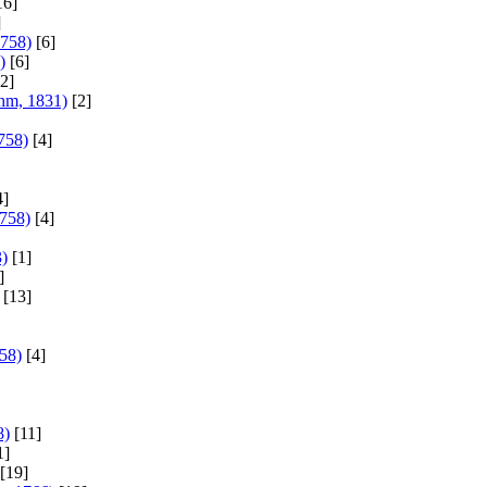
16]
]
1758)
[6]
)
[6]
2]
hm, 1831)
[2]
758)
[4]
4]
1758)
[4]
3)
[1]
]
[13]
58)
[4]
8)
[11]
1]
[19]