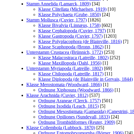
Stamm Annelida (Lamarck, 1809)
[34]
Klasse Clitellata (Michaelsen, 1919)
[10]
Klasse Polychaeta (Grube, 1850)
[24]
Stamm Mollusca (Cuvier, 1797)
[1826]
Klasse Bivalvia (Linnæus, 1758)
[602]
Klasse Cephalopoda (Cuvier, 1797)
[13]
Klasse Gastropoda (Cuvier, 1797)
[1203]
Klasse Polyplacophora (de Blainville, 1816)
[7]
Klasse Scaphopoda (Bronn, 1862)
[1]
Unterstamm Crustacea (Brünnich, 1772)
[253]
Klasse Malacostraca (Latreille, 1802)
[252]
Klasse Maxillopoda (Dahl, 1956)
[1]
Unterstamm Myriapoda (Latreille, 1802)
[69]
Klasse Chilopoda (Latreille, 1817)
[11]
Klasse Diplopoda (de Blainville in Gervais, 1844)
Klasse Merostomata (Woodward, 1866)
[1]
Ordnung Xiphosura (Woodward, 1866)
[1]
Klasse Arachnida (Cuvier, 1812)
[537]
Ordnung Araneae (Clerck, 1757)
[501]
Ordnung Ixodida (Leach, 1815)
[5]
Ordnung Mesostigmata (Gamasida) (Canestrini, 1
Ordnung Opiliones (Sundevall, 1833)
[24]
Ordnung Trombidiformes (Reuter, 1909)
[2]
Klasse Collembola (Lubbock, 1870)
[25]
Ordnung Entomobryomorpha (Börner, 1906)
[24]