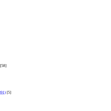
[58]
891)
[5]