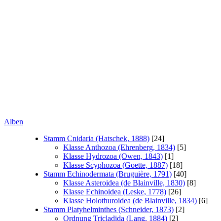
Alben
Stamm Cnidaria (Hatschek, 1888)
[24]
Klasse Anthozoa (Ehrenberg, 1834)
[5]
Klasse Hydrozoa (Owen, 1843)
[1]
Klasse Scyphozoa (Goette, 1887)
[18]
Stamm Echinodermata (Bruguière, 1791)
[40]
Klasse Asteroidea (de Blainville, 1830)
[8]
Klasse Echinoidea (Leske, 1778)
[26]
Klasse Holothuroidea (de Blainville, 1834)
[6]
Stamm Platyhelminthes (Schneider, 1873)
[2]
Ordnung Tricladida (Lang, 1884)
[2]