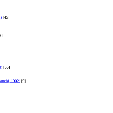
2)
[45]
8]
8)
[56]
anchi, 1902)
[9]