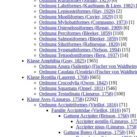
Ordnung Kurtiformes (Jordan, 1923)
[6]
Ordnung Labriformes (Kaufmann & Liem, 1982)
Ordnung Lepisosteiformes (Hay, 1929)
[2]
Ordnung Mugiliformes (Cuvier, 1829)
[13]
Ordnung Myliobatiformes (Compagno, 1973)
[1]
Ordnung Osteoglossiformes (Regan, 1909)
[6]
Ordnung Perciformes (Bleeker, 1859)
[110]
Ordnung Salmoniformes (Bleeker, 1859)
[19]
Ordnung Siluriformes (Rafinesque, 1820)
[4]
Ordnung Syngnathiformes (Nelson, 1994)
[15]
Ordnung Tetraodontiformes (Berg, 1937)
[14]
Klasse Amphibia (Gray, 1825)
[365]
Ordnung Anura (Salientia) (Fischer von Waldheim
Ordnung Caudata (Urodela) (Fischer von Waldhei
Klasse Reptilia (Laurenti, 1768)
[665]
Ordnung Crocodylia (Owen, 1842)
[19]
Ordnung Squamata (Oppel, 1811)
[546]
Ordnung Testudinata (Linnæus, 1758)
[100]
Klasse Aves (Linnæus, 1758)
[2292]
Ordnung Accipitriformes (Vieillot, 1816)
[71]
Familie Accipitridae (Vieillot, 1816)
[67]
Gattung Accipiter (Brisson, 1760)
[8]
Accipiter gentilis (Linnæus, 17
Accipiter nisus (Linnæus, 1758
Gattung Buteo (Linnæus, 1758)
[16]