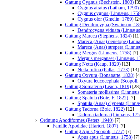
Gattung Cygnus (Bechstein, 1803)
[3
Cygnus atratus (Latham, 1790)
Cygnus cygnus (Linnæus, 1758
Cygnus olor (Gmelin, 1789)
[2
Gattung Dendrocygna (Swainson, 18
Dendrocygna viduata (Linnæus
Gattung Mareca (Stephens, 1824)
[11
Mareca (Anas) penelope (Linn
Mareca (Anas) strepera (Linnæ
Gattung Mergus (Linnæus, 1758)
[7]
Mergus merganser (Linnæus, 1
Gattung Netta (Kaup, 1829)
[13]
Netta rufina (Pallas, 1773)
[13]
Gattung Oxyura (Bonaparte, 1828)
[4
Oxyura leucocephala (Scopoli,
Gattung Somateria (Leach, 1819)
[28
Somateria mollissima (Linnæus
Gattung Spatula (Boie, F. 1822)
[7]
Spatula (Anas) clypeata (Linnæ
Gattung Tadorna (Boie, 1822)
[12]
Tadorna tadorna (Linnæus, 175
Ordnung Apodiformes (Peters, 1940)
[7]
Familie Apodidae (Hartert, 1897)
[7]
Gattung Apus (Scopoli, 1777)
[7]
Apus apus (Linnæus, 1758)
[7]