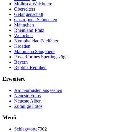
Mollusca Weichtiere
Oberselters
Gefangenschaft
Gastropoda Schnecken
Männchen
Rheinland-Pfalz
Weibchen
Nymphalidae Edelfalter
Kroatien
Mammalia Säugetiere
Passeriformes Sperlingsvögel
Bayern
Reptilia Reptilien
Erweitert
Am häufigsten angesehen
Neueste Fotos
Neueste Alben
Zufällige Fotos
Menü
Schlagworte
7902