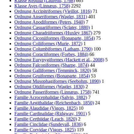
Klasse Reptilia (Laurenti, 1768)
665
Klasse Aves (Linnæus, 1758)
2292
Ordnung Accipitriformes (Vieillot, 1816)
71
Ordnung Anseriformes (Wagler, 1831)
401
Ordnung Apodiformes (Peters, 1940)
7
Ordnung Casuariiformes (Sclater, 1880)
1
Ordnung Charadriiformes (Huxley 1867)
279
Ordnung Ciconiiformes (Bonaparte, 1854)
75
Ordnung Coliiformes (Murie, 1872)
1
Ordnung Columbiformes (Latham, 1790)
100
Ordnung Coraciiformes (Forbes, 1884)
66
Ordnung Eurypygiformes (Hackett et al., 2008)
5
Ordnung Falconiformes (Sharpe, 1874)
44
Ordnung Galliformes (Temminck, 1820)
58
Ordnung Gruiformes (Bonaparte, 1854)
53
Ordnung Musophagiformes (Seebohm, 1890)
1
Ordnung Otidiformes (Wagler, 1830)
2
Ordnung Passeriformes (Linnæus, 1758)
741
Familie Acrocephalidae (Salvin, 1882)
7
Familie Aegithalidae (Reichenbach, 1850)
24
Familie Alaudidae (Vigors, 1825)
10
Familie Cardinalidae (Ridgway, 1901)
5
Familie Certhiidae (Leach, 1820)
2
Familie Cinclidae (Sundevall, 1836)
6
Familie Corvidae (Vigors, 1825)
119