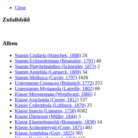
Close
Zufallsbild
Alben
Stamm Cnidaria (Hatschek, 1888)
24
Stamm Echinodermata (Bruguière, 1791)
40
Stamm Platyhelminthes (Schneider, 1873)
2
Stamm Annelida (Lamarck, 1809)
34
Stamm Mollusca (Cuvier, 1797)
1826
Unterstamm Crustacea (Brünnich, 1772)
253
Unterstamm Myriapoda (Latreille, 1802)
69
Klasse Merostomata (Woodward, 1866)
1
Klasse Arachnida (Cuvier, 1812)
537
Klasse Collembola (Lubbock, 1870)
25
Klasse Insecta (Linnæus, 1758)
8182
Klasse Dipneusti (Müller, 1844)
3
Klasse Elasmobranchii (Bonaparte, 1838)
14
Klasse Actinopterygii (Cope, 1871)
461
Klasse Amphibia (Gray, 1825)
365