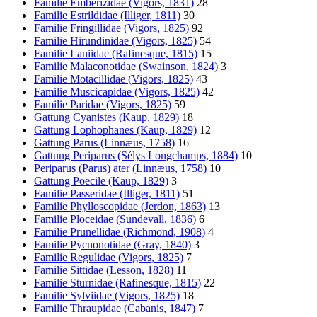
Familie Emberizidae (Vigors, 1831)
28
Familie Estrildidae (Illiger, 1811)
30
Familie Fringillidae (Vigors, 1825)
92
Familie Hirundinidae (Vigors, 1825)
54
Familie Laniidae (Rafinesque, 1815)
15
Familie Malaconotidae (Swainson, 1824)
3
Familie Motacillidae (Vigors, 1825)
43
Familie Muscicapidae (Vigors, 1825)
42
Familie Paridae (Vigors, 1825)
59
Gattung Cyanistes (Kaup, 1829)
18
Gattung Lophophanes (Kaup, 1829)
12
Gattung Parus (Linnæus, 1758)
16
Gattung Periparus (Sélys Longchamps, 1884)
10
Periparus (Parus) ater (Linnæus, 1758)
10
Gattung Poecile (Kaup, 1829)
3
Familie Passeridae (Illiger, 1811)
51
Familie Phylloscopidae (Jerdon, 1863)
13
Familie Ploceidae (Sundevall, 1836)
6
Familie Prunellidae (Richmond, 1908)
4
Familie Pycnonotidae (Gray, 1840)
3
Familie Regulidae (Vigors, 1825)
7
Familie Sittidae (Lesson, 1828)
11
Familie Sturnidae (Rafinesque, 1815)
22
Familie Sylviidae (Vigors, 1825)
18
Familie Thraupidae (Cabanis, 1847)
7