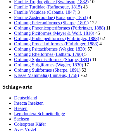
Familie Troglodytidae (Swainson, 1832)
10
Familie Turdidae (Rafinesque, 1815)
43
Familie Viduidae (Cabanis, 1847)
3
Familie Zosteropidae (Bonaparte, 1853)
4
Ordnung Pelecaniformes (Sharpe, 1891)
122
Ordnung Phoenicopteriformes (Fürbringer, 1888)
11
Ordnung Piciformes (Meyer & Wolf, 1810)
45
Ordnung Podicipediformes (Fürbringer, 1888)
62
Ordnung Procellariiformes (Fürbringer, 1888)
4
Ordnung Psittaciformes (Wagler, 1830)
57
Ordnung Rheiformes (Latham, 1790)
5
Ordnung Sphenisciformes (Sharpe, 1891)
11
Ordnung Strigiformes (Wagler, 1830)
17
Ordnung Suliformes (Sharpe, 1891)
53
Klasse Mammalia (Linnæus, 1758)
762
Schlagworte
Deutschland
Insecta Insekten
Hessen
Lepidoptera Schmetterlinge
Sachsen
Coleoptera Käfer
Aves Vögel