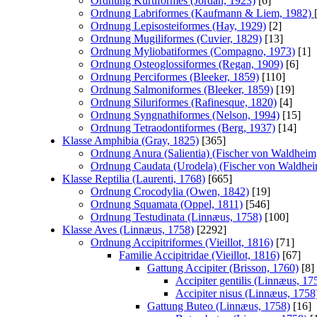
Ordnung Kurtiformes (Jordan, 1923)
[6]
Ordnung Labriformes (Kaufmann & Liem, 1982)
Ordnung Lepisosteiformes (Hay, 1929)
[2]
Ordnung Mugiliformes (Cuvier, 1829)
[13]
Ordnung Myliobatiformes (Compagno, 1973)
[1]
Ordnung Osteoglossiformes (Regan, 1909)
[6]
Ordnung Perciformes (Bleeker, 1859)
[110]
Ordnung Salmoniformes (Bleeker, 1859)
[19]
Ordnung Siluriformes (Rafinesque, 1820)
[4]
Ordnung Syngnathiformes (Nelson, 1994)
[15]
Ordnung Tetraodontiformes (Berg, 1937)
[14]
Klasse Amphibia (Gray, 1825)
[365]
Ordnung Anura (Salientia) (Fischer von Waldheim
Ordnung Caudata (Urodela) (Fischer von Waldhei
Klasse Reptilia (Laurenti, 1768)
[665]
Ordnung Crocodylia (Owen, 1842)
[19]
Ordnung Squamata (Oppel, 1811)
[546]
Ordnung Testudinata (Linnæus, 1758)
[100]
Klasse Aves (Linnæus, 1758)
[2292]
Ordnung Accipitriformes (Vieillot, 1816)
[71]
Familie Accipitridae (Vieillot, 1816)
[67]
Gattung Accipiter (Brisson, 1760)
[8]
Accipiter gentilis (Linnæus, 17
Accipiter nisus (Linnæus, 1758
Gattung Buteo (Linnæus, 1758)
[16]