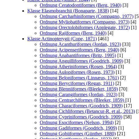
Ordnung Ceratodontiformes (Berg, 1940)
[3]
Klasse Elasmobranchii (Bonaparte, 1838)
[14]
Ordnung Carcharhiniformes (Compagno, 1977)
[5
Ordnung Myliobatiformes (Compagno, 1973)
[4]
Ordnung Orectolobiformes (Applegate, 1972)
[1]
Ordnung Rajiformes (Berg, 1940)
[4]
Klasse Actinopterygii (Cope, 1871)
[461]
Ordnung Acanthuriformes (Jordan, 1923)
[33]
Ordnung Acipenseriformes (Berg, 1940)
[6]
Ordnung Anabantiformes (Britz, 1995)
[1]
Ordnung Anguilliformes (Goodrich, 1909)
[3]
Ordnung Atheriniformes (Rosen, 1964)
[3]
Ordnung Aulopiformes (Rosen, 1973)
[1]
Ordnung Beloniformes (Linnæus, 1761)
[2]
Ordnung Beryciformes (Regan, 1911)
[2]
Ordnung Blenniiformes (Bleeker, 1859)
[70]
Ordnung Carangiformes (Jordan, 1923)
[3]
Ordnung Centrarchiformes (Bleeker, 1859)
[1]
Ordnung Characiformes (Goodrich, 1909)
[17]
Ordnung Cichliformes (Betancur-R. et al., 2013)
[
Ordnung Cypriniformes (Goodrich, 1909)
[58]
Ordnung Esociformes (Nelson, 1994)
[2]
Ordnung Gadiformes (Goodrich, 1909)
[1]
Ordnung Gobiiformes (Günther, 1880)
[21]