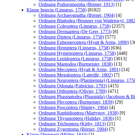
Ordnung Poduromorpha (Börner, 1913)
[1]
Klasse Insecta (Linnæus, 1758)
[8182]
Ordnung Archaeognatha (Börner, 1904)
[4]
Ordnung Blattodea (Brunner von Wattenwyl, 188
Ordnung Coleoptera (Linnæus, 1758)
[2357]
Ordnung Dermaptera (De Geer, 1773)
[8]
Ordnung Diptera (Linnæus, 1758)
[577]
Ordnung Ephemeroptera (Hyatt & Arms, 1890)
[3
Ordnung Hemiptera (Linnæus, 1758)
[636]
Ordnung Hymenoptera (Linnæus, 1758)
[448]
Ordnung Lepidoptera (Linnæus, 1758)
[3013]
Ordnung Mantodea (Burmeister, 1838)
[13]
Ordnung Mecoptera (Hyatt & Arms, 1891)
[14]
Ordnung Megaloptera (Latreille, 1802)
[7]
Ordnung Neuroptera (Planipennia) (Linnæus, 175
Ordnung Odonata (Fabricius, 1793)
[415]
Ordnung Orthoptera (Olivier, 1789)
[471]
Ordnung Phasmatodea (Phasmida) (Jacobson & Bi
Ordnung Plecoptera (Burmeister, 1839)
[29]
Ordnung Psocoptera (Shipley, 1904)
[4]
Ordnung Raphidioptera (Martynov, 1938)
[9]
Ordnung Thysanoptera (Haliday, 1836)
[1]
Ordnung Trichoptera (Kirby, 1813)
[21]
Ordnung Zygentoma (Börner, 1904)
[7]
Klasse Dipneusti (Müller, 1844)
[3]