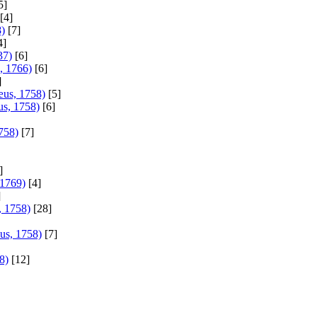
5]
[4]
)
[7]
4]
37)
[6]
, 1766)
[6]
]
æus, 1758)
[5]
us, 1758)
[6]
758)
[7]
]
 1769)
[4]
]
, 1758)
[28]
us, 1758)
[7]
8)
[12]