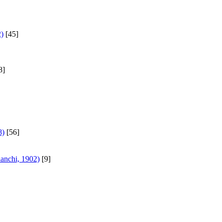
2)
[45]
8]
8)
[56]
anchi, 1902)
[9]