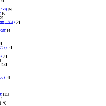
16]
]
1758)
[6]
)
[6]
2]
hm, 1831)
[2]
758)
[4]
4]
1758)
[4]
3)
[1]
]
[13]
58)
[4]
8)
[11]
1]
[19]