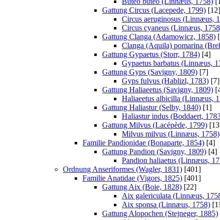
Buteo buteo (Linnæus, 1758)
[
Gattung Circus (Lacepede, 1799)
[12
Circus aeruginosus (Linnæus, 
Circus cyaneus (Linnæus, 1758
Gattung Clanga (Adamowicz, 1858)
[
Clanga (Aquila) pomarina (Bre
Gattung Gypaetus (Storr, 1784)
[4]
Gypaetus barbatus (Linnæus, 1
Gattung Gyps (Savigny, 1809)
[7]
Gyps fulvus (Hablizl, 1783)
[7]
Gattung Haliaeetus (Savigny, 1809)
[
Haliaeetus albicilla (Linnæus, 
Gattung Haliastur (Selby, 1840)
[1]
Haliastur indus (Boddaert, 178
Gattung Milvus (Lacépède, 1799)
[13
Milvus milvus (Linnæus, 1758)
Familie Pandionidae (Bonaparte, 1854)
[4]
Gattung Pandion (Savigny, 1809)
[4]
Pandion haliaetus (Linnæus, 17
Ordnung Anseriformes (Wagler, 1831)
[401]
Familie Anatidae (Vigors, 1825)
[401]
Gattung Aix (Boie, 1828)
[22]
Aix galericulata (Linnæus, 175
Aix sponsa (Linnæus, 1758)
[1
Gattung Alopochen (Stejneger, 1885)