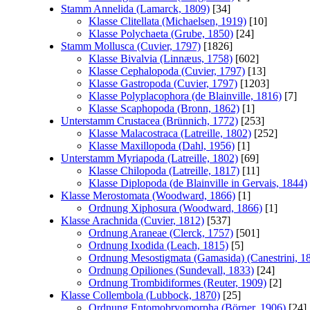
Stamm Annelida (Lamarck, 1809)
[34]
Klasse Clitellata (Michaelsen, 1919)
[10]
Klasse Polychaeta (Grube, 1850)
[24]
Stamm Mollusca (Cuvier, 1797)
[1826]
Klasse Bivalvia (Linnæus, 1758)
[602]
Klasse Cephalopoda (Cuvier, 1797)
[13]
Klasse Gastropoda (Cuvier, 1797)
[1203]
Klasse Polyplacophora (de Blainville, 1816)
[7]
Klasse Scaphopoda (Bronn, 1862)
[1]
Unterstamm Crustacea (Brünnich, 1772)
[253]
Klasse Malacostraca (Latreille, 1802)
[252]
Klasse Maxillopoda (Dahl, 1956)
[1]
Unterstamm Myriapoda (Latreille, 1802)
[69]
Klasse Chilopoda (Latreille, 1817)
[11]
Klasse Diplopoda (de Blainville in Gervais, 1844)
Klasse Merostomata (Woodward, 1866)
[1]
Ordnung Xiphosura (Woodward, 1866)
[1]
Klasse Arachnida (Cuvier, 1812)
[537]
Ordnung Araneae (Clerck, 1757)
[501]
Ordnung Ixodida (Leach, 1815)
[5]
Ordnung Mesostigmata (Gamasida) (Canestrini, 1
Ordnung Opiliones (Sundevall, 1833)
[24]
Ordnung Trombidiformes (Reuter, 1909)
[2]
Klasse Collembola (Lubbock, 1870)
[25]
Ordnung Entomobryomorpha (Börner, 1906)
[24]