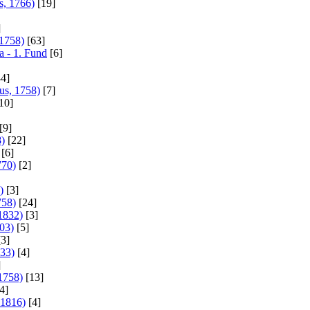
s, 1766)
[19]
]
 1758)
[63]
a - 1. Fund
[6]
4]
us, 1758)
[7]
10]
[9]
8)
[22]
[6]
770)
[2]
)
[3]
758)
[24]
 1832)
[3]
803)
[5]
3]
833)
[4]
]
1758)
[13]
4]
 1816)
[4]