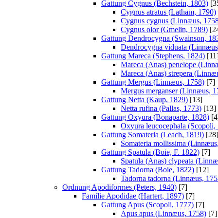
Gattung Cygnus (Bechstein, 1803)
[3
Cygnus atratus (Latham, 1790)
Cygnus cygnus (Linnæus, 1758
Cygnus olor (Gmelin, 1789)
[2
Gattung Dendrocygna (Swainson, 18
Dendrocygna viduata (Linnæus
Gattung Mareca (Stephens, 1824)
[11
Mareca (Anas) penelope (Linn
Mareca (Anas) strepera (Linnæ
Gattung Mergus (Linnæus, 1758)
[7]
Mergus merganser (Linnæus, 1
Gattung Netta (Kaup, 1829)
[13]
Netta rufina (Pallas, 1773)
[13]
Gattung Oxyura (Bonaparte, 1828)
[4
Oxyura leucocephala (Scopoli,
Gattung Somateria (Leach, 1819)
[28
Somateria mollissima (Linnæus
Gattung Spatula (Boie, F. 1822)
[7]
Spatula (Anas) clypeata (Linnæ
Gattung Tadorna (Boie, 1822)
[12]
Tadorna tadorna (Linnæus, 175
Ordnung Apodiformes (Peters, 1940)
[7]
Familie Apodidae (Hartert, 1897)
[7]
Gattung Apus (Scopoli, 1777)
[7]
Apus apus (Linnæus, 1758)
[7]