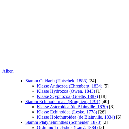
Alben
Stamm Cnidaria (Hatschek, 1888)
[24]
Klasse Anthozoa (Ehrenberg, 1834)
[5]
Klasse Hydrozoa (Owen, 1843)
[1]
Klasse Scyphozoa (Goette, 1887)
[18]
Stamm Echinodermata (Bruguière, 1791)
[40]
Klasse Asteroidea (de Blainville, 1830)
[8]
Klasse Echinoidea (Leske, 1778)
[26]
Klasse Holothuroidea (de Blainville, 1834)
[6]
Stamm Platyhelminthes (Schneider, 1873)
[2]
Ordnung Tricladida (Lang, 1884)
[2]