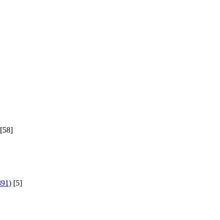
[58]
891)
[5]