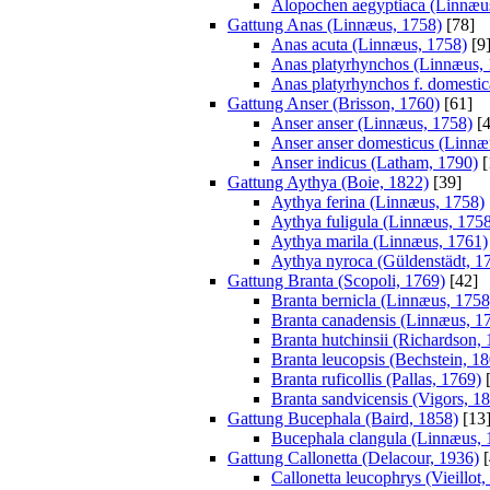
Alopochen aegyptiaca (Linnæu
Gattung Anas (Linnæus, 1758)
[78]
Anas acuta (Linnæus, 1758)
[9
Anas platyrhynchos (Linnæus,
Anas platyrhynchos f. domestic
Gattung Anser (Brisson, 1760)
[61]
Anser anser (Linnæus, 1758)
[4
Anser anser domesticus (Linnæ
Anser indicus (Latham, 1790)
[
Gattung Aythya (Boie, 1822)
[39]
Aythya ferina (Linnæus, 1758)
Aythya fuligula (Linnæus, 175
Aythya marila (Linnæus, 1761)
Aythya nyroca (Güldenstädt, 1
Gattung Branta (Scopoli, 1769)
[42]
Branta bernicla (Linnæus, 1758
Branta canadensis (Linnæus, 1
Branta hutchinsii (Richardson,
Branta leucopsis (Bechstein, 1
Branta ruficollis (Pallas, 1769)
[
Branta sandvicensis (Vigors, 1
Gattung Bucephala (Baird, 1858)
[13
Bucephala clangula (Linnæus, 
Gattung Callonetta (Delacour, 1936)
[
Callonetta leucophrys (Vieillot,