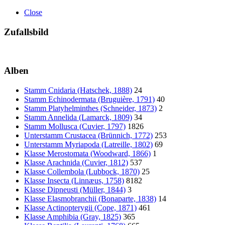
Close
Zufallsbild
Alben
Stamm Cnidaria (Hatschek, 1888)
24
Stamm Echinodermata (Bruguière, 1791)
40
Stamm Platyhelminthes (Schneider, 1873)
2
Stamm Annelida (Lamarck, 1809)
34
Stamm Mollusca (Cuvier, 1797)
1826
Unterstamm Crustacea (Brünnich, 1772)
253
Unterstamm Myriapoda (Latreille, 1802)
69
Klasse Merostomata (Woodward, 1866)
1
Klasse Arachnida (Cuvier, 1812)
537
Klasse Collembola (Lubbock, 1870)
25
Klasse Insecta (Linnæus, 1758)
8182
Klasse Dipneusti (Müller, 1844)
3
Klasse Elasmobranchii (Bonaparte, 1838)
14
Klasse Actinopterygii (Cope, 1871)
461
Klasse Amphibia (Gray, 1825)
365