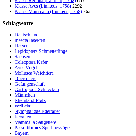
Klasse Reptilia (Laurenti, 1768)
665
Klasse Aves (Linnæus, 1758)
2292
Klasse Mammalia (Linnæus, 1758)
762
Schlagworte
Deutschland
Insecta Insekten
Hessen
Lepidoptera Schmetterlinge
Sachsen
Coleoptera Käfer
Aves Vögel
Mollusca Weichtiere
Oberselters
Gefangenschaft
Gastropoda Schnecken
Männchen
Rheinland-Pfalz
Weibchen
Nymphalidae Edelfalter
Kroatien
Mammalia Säugetiere
Passeriformes Sperlingsvögel
Bayern