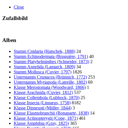
Close
Zufallsbild
Alben
Stamm Cnidaria (Hatschek, 1888)
24
Stamm Echinodermata (Bruguière, 1791)
40
Stamm Platyhelminthes (Schneider, 1873)
2
Stamm Annelida (Lamarck, 1809)
34
Stamm Mollusca (Cuvier, 1797)
1826
Unterstamm Crustacea (Brünnich, 1772)
253
Unterstamm Myriapoda (Latreille, 1802)
69
Klasse Merostomata (Woodward, 1866)
1
Klasse Arachnida (Cuvier, 1812)
537
Klasse Collembola (Lubbock, 1870)
25
Klasse Insecta (Linnæus, 1758)
8182
Klasse Dipneusti (Müller, 1844)
3
Klasse Elasmobranchii (Bonaparte, 1838)
14
Klasse Actinopterygii (Cope, 1871)
461
Klasse Amphibia (Gray, 1825)
365