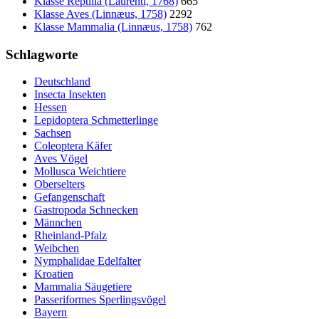
Klasse Reptilia (Laurenti, 1768)
665
Klasse Aves (Linnæus, 1758)
2292
Klasse Mammalia (Linnæus, 1758)
762
Schlagworte
Deutschland
Insecta Insekten
Hessen
Lepidoptera Schmetterlinge
Sachsen
Coleoptera Käfer
Aves Vögel
Mollusca Weichtiere
Oberselters
Gefangenschaft
Gastropoda Schnecken
Männchen
Rheinland-Pfalz
Weibchen
Nymphalidae Edelfalter
Kroatien
Mammalia Säugetiere
Passeriformes Sperlingsvögel
Bayern