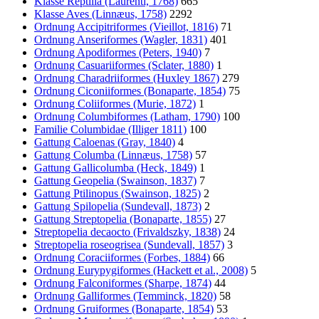
Klasse Reptilia (Laurenti, 1768)
665
Klasse Aves (Linnæus, 1758)
2292
Ordnung Accipitriformes (Vieillot, 1816)
71
Ordnung Anseriformes (Wagler, 1831)
401
Ordnung Apodiformes (Peters, 1940)
7
Ordnung Casuariiformes (Sclater, 1880)
1
Ordnung Charadriiformes (Huxley 1867)
279
Ordnung Ciconiiformes (Bonaparte, 1854)
75
Ordnung Coliiformes (Murie, 1872)
1
Ordnung Columbiformes (Latham, 1790)
100
Familie Columbidae (Illiger 1811)
100
Gattung Caloenas (Gray, 1840)
4
Gattung Columba (Linnæus, 1758)
57
Gattung Gallicolumba (Heck, 1849)
1
Gattung Geopelia (Swainson, 1837)
7
Gattung Ptilinopus (Swainson, 1825)
2
Gattung Spilopelia (Sundevall, 1873)
2
Gattung Streptopelia (Bonaparte, 1855)
27
Streptopelia decaocto (Frivaldszky, 1838)
24
Streptopelia roseogrisea (Sundevall, 1857)
3
Ordnung Coraciiformes (Forbes, 1884)
66
Ordnung Eurypygiformes (Hackett et al., 2008)
5
Ordnung Falconiformes (Sharpe, 1874)
44
Ordnung Galliformes (Temminck, 1820)
58
Ordnung Gruiformes (Bonaparte, 1854)
53