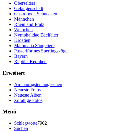
Oberselters
Gefangenschaft
Gastropoda Schnecken
Männchen
Rheinland-Pfalz
Weibchen
Nymphalidae Edelfalter
Kroatien
Mammalia Säugetiere
Passeriformes Sperlingsvögel
Bayern
Reptilia Reptilien
Erweitert
Am häufigsten angesehen
Neueste Fotos
Neueste Alben
Zufällige Fotos
Menü
Schlagworte
7902
Suchen