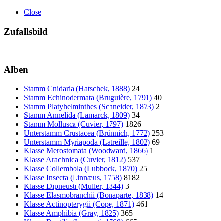
Close
Zufallsbild
Alben
Stamm Cnidaria (Hatschek, 1888)
24
Stamm Echinodermata (Bruguière, 1791)
40
Stamm Platyhelminthes (Schneider, 1873)
2
Stamm Annelida (Lamarck, 1809)
34
Stamm Mollusca (Cuvier, 1797)
1826
Unterstamm Crustacea (Brünnich, 1772)
253
Unterstamm Myriapoda (Latreille, 1802)
69
Klasse Merostomata (Woodward, 1866)
1
Klasse Arachnida (Cuvier, 1812)
537
Klasse Collembola (Lubbock, 1870)
25
Klasse Insecta (Linnæus, 1758)
8182
Klasse Dipneusti (Müller, 1844)
3
Klasse Elasmobranchii (Bonaparte, 1838)
14
Klasse Actinopterygii (Cope, 1871)
461
Klasse Amphibia (Gray, 1825)
365