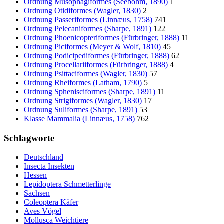
Ordnung Musophagiformes (Seebohm, 1890)
1
Ordnung Otidiformes (Wagler, 1830)
2
Ordnung Passeriformes (Linnæus, 1758)
741
Ordnung Pelecaniformes (Sharpe, 1891)
122
Ordnung Phoenicopteriformes (Fürbringer, 1888)
11
Ordnung Piciformes (Meyer & Wolf, 1810)
45
Ordnung Podicipediformes (Fürbringer, 1888)
62
Ordnung Procellariiformes (Fürbringer, 1888)
4
Ordnung Psittaciformes (Wagler, 1830)
57
Ordnung Rheiformes (Latham, 1790)
5
Ordnung Sphenisciformes (Sharpe, 1891)
11
Ordnung Strigiformes (Wagler, 1830)
17
Ordnung Suliformes (Sharpe, 1891)
53
Klasse Mammalia (Linnæus, 1758)
762
Schlagworte
Deutschland
Insecta Insekten
Hessen
Lepidoptera Schmetterlinge
Sachsen
Coleoptera Käfer
Aves Vögel
Mollusca Weichtiere