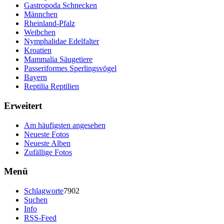
Gastropoda Schnecken
Männchen
Rheinland-Pfalz
Weibchen
Nymphalidae Edelfalter
Kroatien
Mammalia Säugetiere
Passeriformes Sperlingsvögel
Bayern
Reptilia Reptilien
Erweitert
Am häufigsten angesehen
Neueste Fotos
Neueste Alben
Zufällige Fotos
Menü
Schlagworte
7902
Suchen
Info
RSS-Feed