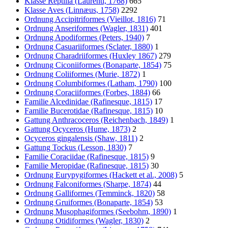
Klasse Reptilia (Laurenti, 1768)
665
Klasse Aves (Linnæus, 1758)
2292
Ordnung Accipitriformes (Vieillot, 1816)
71
Ordnung Anseriformes (Wagler, 1831)
401
Ordnung Apodiformes (Peters, 1940)
7
Ordnung Casuariiformes (Sclater, 1880)
1
Ordnung Charadriiformes (Huxley 1867)
279
Ordnung Ciconiiformes (Bonaparte, 1854)
75
Ordnung Coliiformes (Murie, 1872)
1
Ordnung Columbiformes (Latham, 1790)
100
Ordnung Coraciiformes (Forbes, 1884)
66
Familie Alcedinidae (Rafinesque, 1815)
17
Familie Bucerotidae (Rafinesque, 1815)
10
Gattung Anthracoceros (Reichenbach, 1849)
1
Gattung Ocyceros (Hume, 1873)
2
Ocyceros gingalensis (Shaw, 1811)
2
Gattung Tockus (Lesson, 1830)
7
Familie Coraciidae (Rafinesque, 1815)
9
Familie Meropidae (Rafinesque, 1815)
30
Ordnung Eurypygiformes (Hackett et al., 2008)
5
Ordnung Falconiformes (Sharpe, 1874)
44
Ordnung Galliformes (Temminck, 1820)
58
Ordnung Gruiformes (Bonaparte, 1854)
53
Ordnung Musophagiformes (Seebohm, 1890)
1
Ordnung Otidiformes (Wagler, 1830)
2