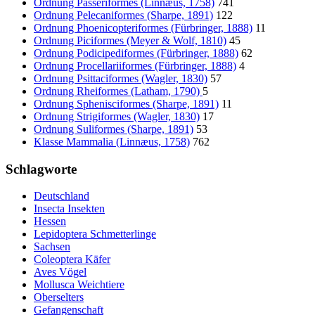
Ordnung Passeriformes (Linnæus, 1758)
741
Ordnung Pelecaniformes (Sharpe, 1891)
122
Ordnung Phoenicopteriformes (Fürbringer, 1888)
11
Ordnung Piciformes (Meyer & Wolf, 1810)
45
Ordnung Podicipediformes (Fürbringer, 1888)
62
Ordnung Procellariiformes (Fürbringer, 1888)
4
Ordnung Psittaciformes (Wagler, 1830)
57
Ordnung Rheiformes (Latham, 1790)
5
Ordnung Sphenisciformes (Sharpe, 1891)
11
Ordnung Strigiformes (Wagler, 1830)
17
Ordnung Suliformes (Sharpe, 1891)
53
Klasse Mammalia (Linnæus, 1758)
762
Schlagworte
Deutschland
Insecta Insekten
Hessen
Lepidoptera Schmetterlinge
Sachsen
Coleoptera Käfer
Aves Vögel
Mollusca Weichtiere
Oberselters
Gefangenschaft