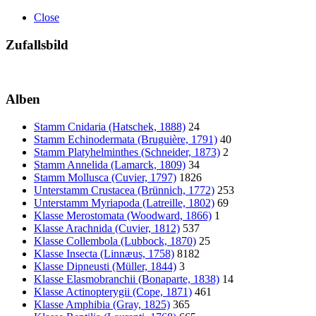
Close
Zufallsbild
Alben
Stamm Cnidaria (Hatschek, 1888)
24
Stamm Echinodermata (Bruguière, 1791)
40
Stamm Platyhelminthes (Schneider, 1873)
2
Stamm Annelida (Lamarck, 1809)
34
Stamm Mollusca (Cuvier, 1797)
1826
Unterstamm Crustacea (Brünnich, 1772)
253
Unterstamm Myriapoda (Latreille, 1802)
69
Klasse Merostomata (Woodward, 1866)
1
Klasse Arachnida (Cuvier, 1812)
537
Klasse Collembola (Lubbock, 1870)
25
Klasse Insecta (Linnæus, 1758)
8182
Klasse Dipneusti (Müller, 1844)
3
Klasse Elasmobranchii (Bonaparte, 1838)
14
Klasse Actinopterygii (Cope, 1871)
461
Klasse Amphibia (Gray, 1825)
365