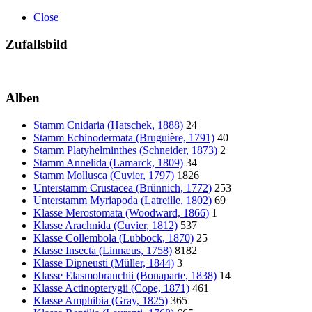
Close
Zufallsbild
Alben
Stamm Cnidaria (Hatschek, 1888)
24
Stamm Echinodermata (Bruguière, 1791)
40
Stamm Platyhelminthes (Schneider, 1873)
2
Stamm Annelida (Lamarck, 1809)
34
Stamm Mollusca (Cuvier, 1797)
1826
Unterstamm Crustacea (Brünnich, 1772)
253
Unterstamm Myriapoda (Latreille, 1802)
69
Klasse Merostomata (Woodward, 1866)
1
Klasse Arachnida (Cuvier, 1812)
537
Klasse Collembola (Lubbock, 1870)
25
Klasse Insecta (Linnæus, 1758)
8182
Klasse Dipneusti (Müller, 1844)
3
Klasse Elasmobranchii (Bonaparte, 1838)
14
Klasse Actinopterygii (Cope, 1871)
461
Klasse Amphibia (Gray, 1825)
365