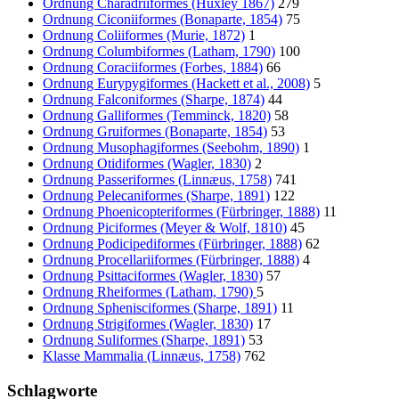
Ordnung Charadriiformes (Huxley 1867)
279
Ordnung Ciconiiformes (Bonaparte, 1854)
75
Ordnung Coliiformes (Murie, 1872)
1
Ordnung Columbiformes (Latham, 1790)
100
Ordnung Coraciiformes (Forbes, 1884)
66
Ordnung Eurypygiformes (Hackett et al., 2008)
5
Ordnung Falconiformes (Sharpe, 1874)
44
Ordnung Galliformes (Temminck, 1820)
58
Ordnung Gruiformes (Bonaparte, 1854)
53
Ordnung Musophagiformes (Seebohm, 1890)
1
Ordnung Otidiformes (Wagler, 1830)
2
Ordnung Passeriformes (Linnæus, 1758)
741
Ordnung Pelecaniformes (Sharpe, 1891)
122
Ordnung Phoenicopteriformes (Fürbringer, 1888)
11
Ordnung Piciformes (Meyer & Wolf, 1810)
45
Ordnung Podicipediformes (Fürbringer, 1888)
62
Ordnung Procellariiformes (Fürbringer, 1888)
4
Ordnung Psittaciformes (Wagler, 1830)
57
Ordnung Rheiformes (Latham, 1790)
5
Ordnung Sphenisciformes (Sharpe, 1891)
11
Ordnung Strigiformes (Wagler, 1830)
17
Ordnung Suliformes (Sharpe, 1891)
53
Klasse Mammalia (Linnæus, 1758)
762
Schlagworte