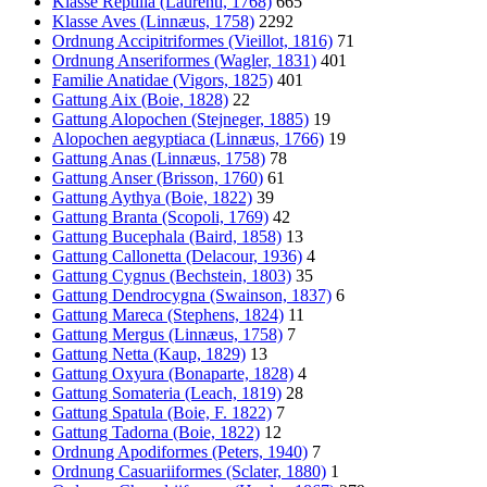
Klasse Reptilia (Laurenti, 1768)
665
Klasse Aves (Linnæus, 1758)
2292
Ordnung Accipitriformes (Vieillot, 1816)
71
Ordnung Anseriformes (Wagler, 1831)
401
Familie Anatidae (Vigors, 1825)
401
Gattung Aix (Boie, 1828)
22
Gattung Alopochen (Stejneger, 1885)
19
Alopochen aegyptiaca (Linnæus, 1766)
19
Gattung Anas (Linnæus, 1758)
78
Gattung Anser (Brisson, 1760)
61
Gattung Aythya (Boie, 1822)
39
Gattung Branta (Scopoli, 1769)
42
Gattung Bucephala (Baird, 1858)
13
Gattung Callonetta (Delacour, 1936)
4
Gattung Cygnus (Bechstein, 1803)
35
Gattung Dendrocygna (Swainson, 1837)
6
Gattung Mareca (Stephens, 1824)
11
Gattung Mergus (Linnæus, 1758)
7
Gattung Netta (Kaup, 1829)
13
Gattung Oxyura (Bonaparte, 1828)
4
Gattung Somateria (Leach, 1819)
28
Gattung Spatula (Boie, F. 1822)
7
Gattung Tadorna (Boie, 1822)
12
Ordnung Apodiformes (Peters, 1940)
7
Ordnung Casuariiformes (Sclater, 1880)
1