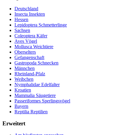
Deutschland
Insecta Insekten
Hessen
Lepidoptera Schmetterlinge
Sachsen
Coleoptera Käfer
Aves Vögel
Mollusca Weichtiere
Oberselters
Gefangenschaft
Gastropoda Schnecken
Männchen
Rheinland-Pfalz
Weibchen
Nymphalidae Edelfalter
Kroatien
Mammalia Säugetiere
Passeriformes Sperlingsvögel
Bayern
Reptilia Reptilien
Erweitert