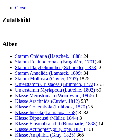
Close
Zufallsbild
Alben
Stamm Cnidaria (Hatschek, 1888)
24
Stamm Echinodermata (Bruguière, 1791)
40
Stamm Platyhelminthes (Schneider, 1873)
2
Stamm Annelida (Lamarck, 1809)
34
Stamm Mollusca (Cuvier, 1797)
1826
Unterstamm Crustacea (Brünnich, 1772)
253
Unterstamm Myriapoda (Latreille, 1802)
69
Klasse Merostomata (Woodward, 1866)
1
Klasse Arachnida (Cuvier, 1812)
537
Klasse Collembola (Lubbock, 1870)
25
Klasse Insecta (Linnæus, 1758)
8182
Klasse Dipneusti (Müller, 1844)
3
Klasse Elasmobranchii (Bonaparte, 1838)
14
Klasse Actinopterygii (Cope, 1871)
461
Klasse Amphibia (Gray, 1825)
365