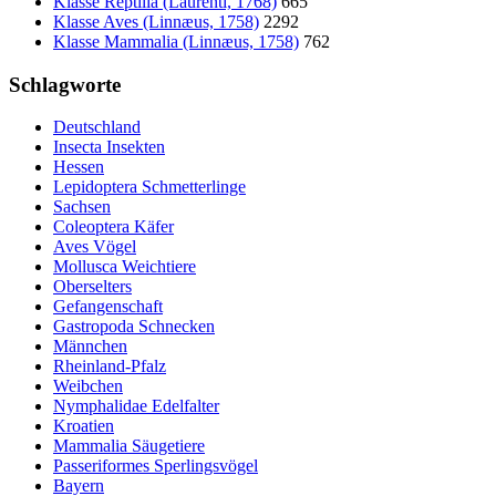
Klasse Reptilia (Laurenti, 1768)
665
Klasse Aves (Linnæus, 1758)
2292
Klasse Mammalia (Linnæus, 1758)
762
Schlagworte
Deutschland
Insecta Insekten
Hessen
Lepidoptera Schmetterlinge
Sachsen
Coleoptera Käfer
Aves Vögel
Mollusca Weichtiere
Oberselters
Gefangenschaft
Gastropoda Schnecken
Männchen
Rheinland-Pfalz
Weibchen
Nymphalidae Edelfalter
Kroatien
Mammalia Säugetiere
Passeriformes Sperlingsvögel
Bayern