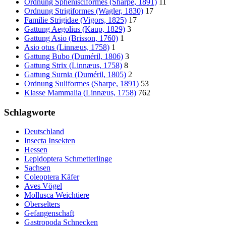
Ordnung Sphenisciformes (Sharpe, 1891)
11
Ordnung Strigiformes (Wagler, 1830)
17
Familie Strigidae (Vigors, 1825)
17
Gattung Aegolius (Kaup, 1829)
3
Gattung Asio (Brisson, 1760)
1
Asio otus (Linnæus, 1758)
1
Gattung Bubo (Duméril, 1806)
3
Gattung Strix (Linnæus, 1758)
8
Gattung Surnia (Duméril, 1805)
2
Ordnung Suliformes (Sharpe, 1891)
53
Klasse Mammalia (Linnæus, 1758)
762
Schlagworte
Deutschland
Insecta Insekten
Hessen
Lepidoptera Schmetterlinge
Sachsen
Coleoptera Käfer
Aves Vögel
Mollusca Weichtiere
Oberselters
Gefangenschaft
Gastropoda Schnecken