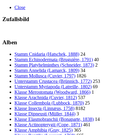
Close
Zufallsbild
Alben
Stamm Cnidaria (Hatschek, 1888)
24
Stamm Echinodermata (Bruguière, 1791)
40
Stamm Platyhelminthes (Schneider, 1873)
2
Stamm Annelida (Lamarck, 1809)
34
Stamm Mollusca (Cuvier, 1797)
1826
Unterstamm Crustacea (Brünnich, 1772)
253
Unterstamm Myriapoda (Latreille, 1802)
69
Klasse Merostomata (Woodward, 1866)
1
Klasse Arachnida (Cuvier, 1812)
537
Klasse Collembola (Lubbock, 1870)
25
Klasse Insecta (Linnæus, 1758)
8182
Klasse Dipneusti (Müller, 1844)
3
Klasse Elasmobranchii (Bonaparte, 1838)
14
Klasse Actinopterygii (Cope, 1871)
461
Klasse Amphibia (Gray, 1825)
365