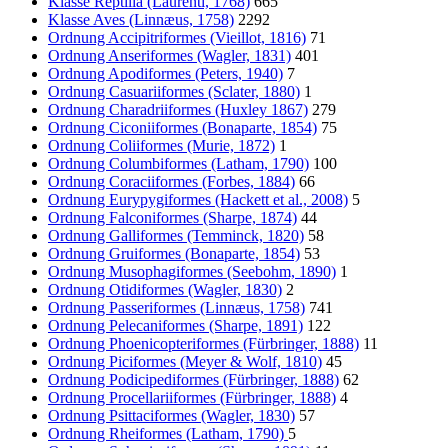
Klasse Reptilia (Laurenti, 1768)
665
Klasse Aves (Linnæus, 1758)
2292
Ordnung Accipitriformes (Vieillot, 1816)
71
Ordnung Anseriformes (Wagler, 1831)
401
Ordnung Apodiformes (Peters, 1940)
7
Ordnung Casuariiformes (Sclater, 1880)
1
Ordnung Charadriiformes (Huxley 1867)
279
Ordnung Ciconiiformes (Bonaparte, 1854)
75
Ordnung Coliiformes (Murie, 1872)
1
Ordnung Columbiformes (Latham, 1790)
100
Ordnung Coraciiformes (Forbes, 1884)
66
Ordnung Eurypygiformes (Hackett et al., 2008)
5
Ordnung Falconiformes (Sharpe, 1874)
44
Ordnung Galliformes (Temminck, 1820)
58
Ordnung Gruiformes (Bonaparte, 1854)
53
Ordnung Musophagiformes (Seebohm, 1890)
1
Ordnung Otidiformes (Wagler, 1830)
2
Ordnung Passeriformes (Linnæus, 1758)
741
Ordnung Pelecaniformes (Sharpe, 1891)
122
Ordnung Phoenicopteriformes (Fürbringer, 1888)
11
Ordnung Piciformes (Meyer & Wolf, 1810)
45
Ordnung Podicipediformes (Fürbringer, 1888)
62
Ordnung Procellariiformes (Fürbringer, 1888)
4
Ordnung Psittaciformes (Wagler, 1830)
57
Ordnung Rheiformes (Latham, 1790)
5