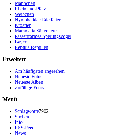
Männchen
Rheinland-Pfalz
Weibchen
Nymphalidae Edelfalter
Kroatien
Mammalia Säugetiere
Passeriformes Sperlingsvögel
Bayern
Reptilia Reptilien
Erweitert
Am häufigsten angesehen
Neueste Fotos
Neueste Alben
Zufällige Fotos
Menü
Schlagworte
7902
Suchen
Info
RSS-Feed
News