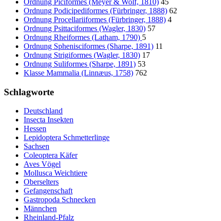
Ordnung Piciformes (Meyer & Wolf, 1810)
45
Ordnung Podicipediformes (Fürbringer, 1888)
62
Ordnung Procellariiformes (Fürbringer, 1888)
4
Ordnung Psittaciformes (Wagler, 1830)
57
Ordnung Rheiformes (Latham, 1790)
5
Ordnung Sphenisciformes (Sharpe, 1891)
11
Ordnung Strigiformes (Wagler, 1830)
17
Ordnung Suliformes (Sharpe, 1891)
53
Klasse Mammalia (Linnæus, 1758)
762
Schlagworte
Deutschland
Insecta Insekten
Hessen
Lepidoptera Schmetterlinge
Sachsen
Coleoptera Käfer
Aves Vögel
Mollusca Weichtiere
Oberselters
Gefangenschaft
Gastropoda Schnecken
Männchen
Rheinland-Pfalz