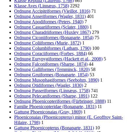
Klasse Reptilia (Laurenti, 1768)
665
Klasse Aves (Linnæus, 1758)
2292
Ordnung Accipitriformes (Vieillot, 1816)
71
Ordnung Anseriformes (Wagler, 1831)
401
Ordnung Apodiformes (Peters, 1940)
7
Ordnung Casuariiformes (Sclater, 1880)
1
Ordnung Charadriiformes (Huxley 1867)
279
Ordnung Ciconiiformes (Bonaparte, 1854)
75
Ordnung Coliiformes (Murie, 1872)
1
Ordnung Columbiformes (Latham, 1790)
100
Ordnung Coraciiformes (Forbes, 1884)
66
Ordnung Eurypygiformes (Hackett et al., 2008)
5
Ordnung Falconiformes (Sharpe, 1874)
44
Ordnung Galliformes (Temminck, 1820)
58
Ordnung Gruiformes (Bonaparte, 1854)
53
Ordnung Musophagiformes (Seebohm, 1890)
1
Ordnung Otidiformes (Wagler, 1830)
2
Ordnung Passeriformes (Linnæus, 1758)
741
Ordnung Pelecaniformes (Sharpe, 1891)
122
Ordnung Phoenicopteriformes (Fürbringer, 1888)
11
Familie Phoenicopteridae (Bonaparte, 1831)
11
Gattung Phoeniconaias (Gray, 1869)
1
Phoeniconaias (Phoenicopterus) minor (E. Geoffroy Saint-
Hilaire, 1798)
1
Gattung Phoenicopterus (Bonaparte, 1831)
10