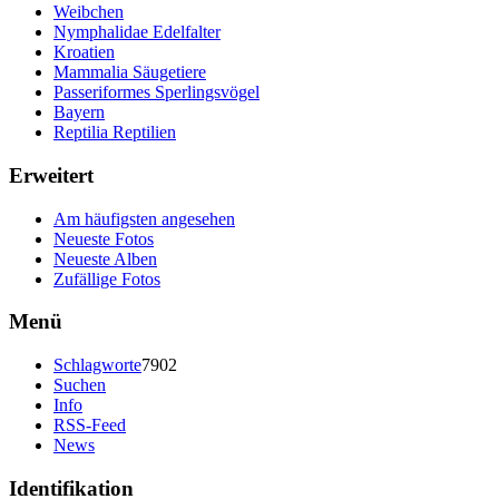
Weibchen
Nymphalidae Edelfalter
Kroatien
Mammalia Säugetiere
Passeriformes Sperlingsvögel
Bayern
Reptilia Reptilien
Erweitert
Am häufigsten angesehen
Neueste Fotos
Neueste Alben
Zufällige Fotos
Menü
Schlagworte
7902
Suchen
Info
RSS-Feed
News
Identifikation