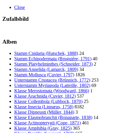
Close
Zufallsbild
Alben
Stamm Cnidaria (Hatschek, 1888)
24
Stamm Echinodermata (Bruguière, 1791)
40
Stamm Platyhelminthes (Schneider, 1873)
2
Stamm Annelida (Lamarck, 1809)
34
Stamm Mollusca (Cuvier, 1797)
1826
Unterstamm Crustacea (Brünnich, 1772)
253
Unterstamm Myriapoda (Latreille, 1802)
69
Klasse Merostomata (Woodward, 1866)
1
Klasse Arachnida (Cuvier, 1812)
537
Klasse Collembola (Lubbock, 1870)
25
Klasse Insecta (Linnæus, 1758)
8182
Klasse Dipneusti (Müller, 1844)
3
Klasse Elasmobranchii (Bonaparte, 1838)
14
Klasse Actinopterygii (Cope, 1871)
461
Klasse Amphibia (Gray, 1825)
365