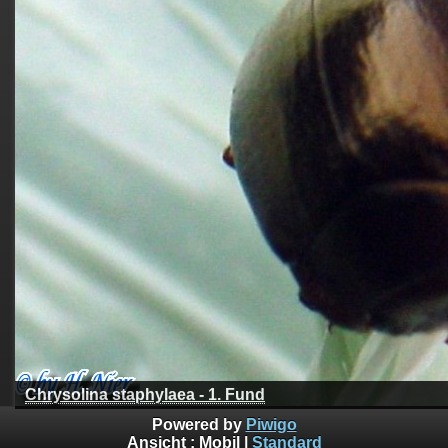
Chrysolina staphylaea - 1. Fund
Powered by
Piwigo
Ansicht :
Mobil
|
Standard