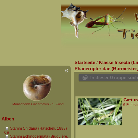
Startseite
/
Klasse Insecta (L
Phaneropteridae (Burmeister,
In dieser Gruppe suc
Gattun
Monachoides incarnatus - 1. Fund
6 Fotos 
Alben
Stamm Cnidaria (Hatschek, 1888)
[24]
Stamm Echinodermata (Bruguière,