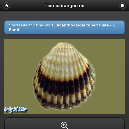
Tiersichtungen.de
Startseite
/
Schlagwort
/
Acanthocardia tuberculata - 1.
Fund