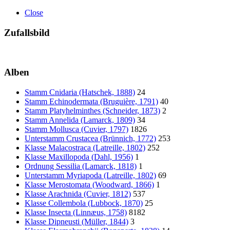
Close
Zufallsbild
Alben
Stamm Cnidaria (Hatschek, 1888)
24
Stamm Echinodermata (Bruguière, 1791)
40
Stamm Platyhelminthes (Schneider, 1873)
2
Stamm Annelida (Lamarck, 1809)
34
Stamm Mollusca (Cuvier, 1797)
1826
Unterstamm Crustacea (Brünnich, 1772)
253
Klasse Malacostraca (Latreille, 1802)
252
Klasse Maxillopoda (Dahl, 1956)
1
Ordnung Sessilia (Lamarck, 1818)
1
Unterstamm Myriapoda (Latreille, 1802)
69
Klasse Merostomata (Woodward, 1866)
1
Klasse Arachnida (Cuvier, 1812)
537
Klasse Collembola (Lubbock, 1870)
25
Klasse Insecta (Linnæus, 1758)
8182
Klasse Dipneusti (Müller, 1844)
3