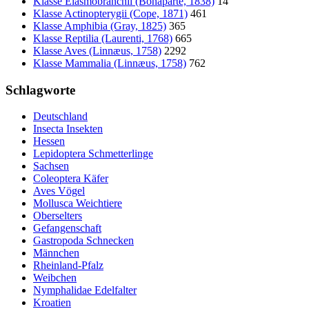
Klasse Elasmobranchii (Bonaparte, 1838)
14
Klasse Actinopterygii (Cope, 1871)
461
Klasse Amphibia (Gray, 1825)
365
Klasse Reptilia (Laurenti, 1768)
665
Klasse Aves (Linnæus, 1758)
2292
Klasse Mammalia (Linnæus, 1758)
762
Schlagworte
Deutschland
Insecta Insekten
Hessen
Lepidoptera Schmetterlinge
Sachsen
Coleoptera Käfer
Aves Vögel
Mollusca Weichtiere
Oberselters
Gefangenschaft
Gastropoda Schnecken
Männchen
Rheinland-Pfalz
Weibchen
Nymphalidae Edelfalter
Kroatien