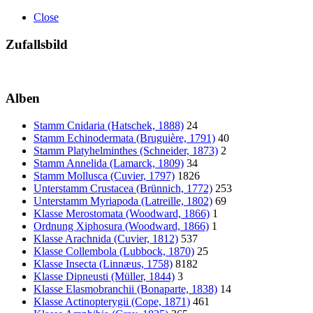
Close
Zufallsbild
Alben
Stamm Cnidaria (Hatschek, 1888)
24
Stamm Echinodermata (Bruguière, 1791)
40
Stamm Platyhelminthes (Schneider, 1873)
2
Stamm Annelida (Lamarck, 1809)
34
Stamm Mollusca (Cuvier, 1797)
1826
Unterstamm Crustacea (Brünnich, 1772)
253
Unterstamm Myriapoda (Latreille, 1802)
69
Klasse Merostomata (Woodward, 1866)
1
Ordnung Xiphosura (Woodward, 1866)
1
Klasse Arachnida (Cuvier, 1812)
537
Klasse Collembola (Lubbock, 1870)
25
Klasse Insecta (Linnæus, 1758)
8182
Klasse Dipneusti (Müller, 1844)
3
Klasse Elasmobranchii (Bonaparte, 1838)
14
Klasse Actinopterygii (Cope, 1871)
461