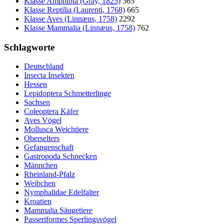
Klasse Amphibia (Gray, 1825)
365
Klasse Reptilia (Laurenti, 1768)
665
Klasse Aves (Linnæus, 1758)
2292
Klasse Mammalia (Linnæus, 1758)
762
Schlagworte
Deutschland
Insecta Insekten
Hessen
Lepidoptera Schmetterlinge
Sachsen
Coleoptera Käfer
Aves Vögel
Mollusca Weichtiere
Oberselters
Gefangenschaft
Gastropoda Schnecken
Männchen
Rheinland-Pfalz
Weibchen
Nymphalidae Edelfalter
Kroatien
Mammalia Säugetiere
Passeriformes Sperlingsvögel