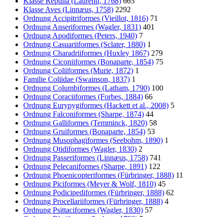
Klasse Reptilia (Laurenti, 1768)
665
Klasse Aves (Linnæus, 1758)
2292
Ordnung Accipitriformes (Vieillot, 1816)
71
Ordnung Anseriformes (Wagler, 1831)
401
Ordnung Apodiformes (Peters, 1940)
7
Ordnung Casuariiformes (Sclater, 1880)
1
Ordnung Charadriiformes (Huxley 1867)
279
Ordnung Ciconiiformes (Bonaparte, 1854)
75
Ordnung Coliiformes (Murie, 1872)
1
Familie Coliidae (Swainson, 1837)
1
Ordnung Columbiformes (Latham, 1790)
100
Ordnung Coraciiformes (Forbes, 1884)
66
Ordnung Eurypygiformes (Hackett et al., 2008)
5
Ordnung Falconiformes (Sharpe, 1874)
44
Ordnung Galliformes (Temminck, 1820)
58
Ordnung Gruiformes (Bonaparte, 1854)
53
Ordnung Musophagiformes (Seebohm, 1890)
1
Ordnung Otidiformes (Wagler, 1830)
2
Ordnung Passeriformes (Linnæus, 1758)
741
Ordnung Pelecaniformes (Sharpe, 1891)
122
Ordnung Phoenicopteriformes (Fürbringer, 1888)
11
Ordnung Piciformes (Meyer & Wolf, 1810)
45
Ordnung Podicipediformes (Fürbringer, 1888)
62
Ordnung Procellariiformes (Fürbringer, 1888)
4
Ordnung Psittaciformes (Wagler, 1830)
57