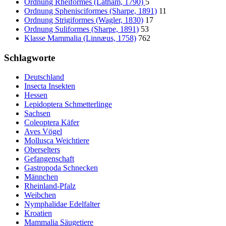
Ordnung Rheiformes (Latham, 1790)
5
Ordnung Sphenisciformes (Sharpe, 1891)
11
Ordnung Strigiformes (Wagler, 1830)
17
Ordnung Suliformes (Sharpe, 1891)
53
Klasse Mammalia (Linnæus, 1758)
762
Schlagworte
Deutschland
Insecta Insekten
Hessen
Lepidoptera Schmetterlinge
Sachsen
Coleoptera Käfer
Aves Vögel
Mollusca Weichtiere
Oberselters
Gefangenschaft
Gastropoda Schnecken
Männchen
Rheinland-Pfalz
Weibchen
Nymphalidae Edelfalter
Kroatien
Mammalia Säugetiere