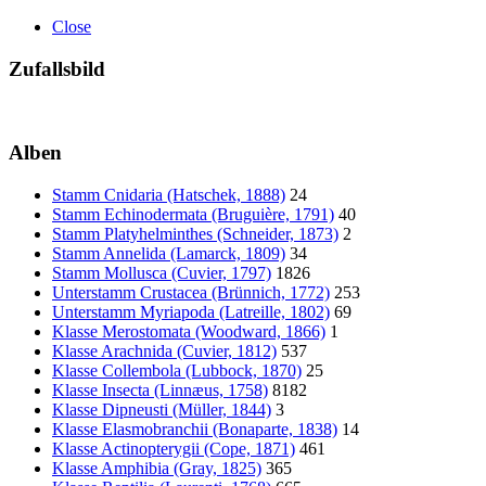
Close
Zufallsbild
Alben
Stamm Cnidaria (Hatschek, 1888)
24
Stamm Echinodermata (Bruguière, 1791)
40
Stamm Platyhelminthes (Schneider, 1873)
2
Stamm Annelida (Lamarck, 1809)
34
Stamm Mollusca (Cuvier, 1797)
1826
Unterstamm Crustacea (Brünnich, 1772)
253
Unterstamm Myriapoda (Latreille, 1802)
69
Klasse Merostomata (Woodward, 1866)
1
Klasse Arachnida (Cuvier, 1812)
537
Klasse Collembola (Lubbock, 1870)
25
Klasse Insecta (Linnæus, 1758)
8182
Klasse Dipneusti (Müller, 1844)
3
Klasse Elasmobranchii (Bonaparte, 1838)
14
Klasse Actinopterygii (Cope, 1871)
461
Klasse Amphibia (Gray, 1825)
365