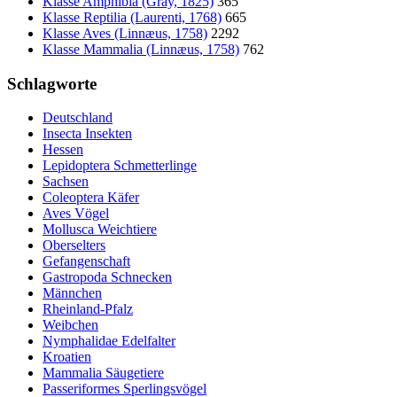
Klasse Amphibia (Gray, 1825)
365
Klasse Reptilia (Laurenti, 1768)
665
Klasse Aves (Linnæus, 1758)
2292
Klasse Mammalia (Linnæus, 1758)
762
Schlagworte
Deutschland
Insecta Insekten
Hessen
Lepidoptera Schmetterlinge
Sachsen
Coleoptera Käfer
Aves Vögel
Mollusca Weichtiere
Oberselters
Gefangenschaft
Gastropoda Schnecken
Männchen
Rheinland-Pfalz
Weibchen
Nymphalidae Edelfalter
Kroatien
Mammalia Säugetiere
Passeriformes Sperlingsvögel