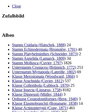
Close
Zufallsbild
Alben
Stamm Cnidaria (Hatschek, 1888)
24
Stamm Echinodermata (Bruguière, 1791)
40
Stamm Platyhelminthes (Schneider, 1873)
2
Stamm Annelida (Lamarck, 1809)
34
Stamm Mollusca (Cuvier, 1797)
1826
Unterstamm Crustacea (Brünnich, 1772)
253
Unterstamm Myriapoda (Latreille, 1802)
69
Klasse Merostomata (Woodward, 1866)
1
Klasse Arachnida (Cuvier, 1812)
537
Klasse Collembola (Lubbock, 1870)
25
Klasse Insecta (Linnæus, 1758)
8182
Klasse Dipneusti (Müller, 1844)
3
Ordnung Ceratodontiformes (Berg, 1940)
3
Klasse Elasmobranchii (Bonaparte, 1838)
14
Klasse Actinopterygii (Cope, 1871)
461