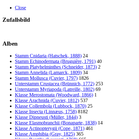
Close
Zufallsbild
Alben
Stamm Cnidaria (Hatschek, 1888)
24
Stamm Echinodermata (Bruguière, 1791)
40
Stamm Platyhelminthes (Schneider, 1873)
2
Stamm Annelida (Lamarck, 1809)
34
Stamm Mollusca (Cuvier, 1797)
1826
Unterstamm Crustacea (Brünnich, 1772)
253
Unterstamm Myriapoda (Latreille, 1802)
69
Klasse Merostomata (Woodward, 1866)
1
Klasse Arachnida (Cuvier, 1812)
537
Klasse Collembola (Lubbock, 1870)
25
Klasse Insecta (Linnæus, 1758)
8182
Klasse Dipneusti (Müller, 1844)
3
Klasse Elasmobranchii (Bonaparte, 1838)
14
Klasse Actinopterygii (Cope, 1871)
461
Klasse Amphibia (Gray, 1825)
365