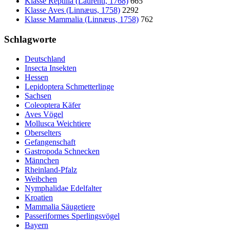
Klasse Reptilia (Laurenti, 1768)
665
Klasse Aves (Linnæus, 1758)
2292
Klasse Mammalia (Linnæus, 1758)
762
Schlagworte
Deutschland
Insecta Insekten
Hessen
Lepidoptera Schmetterlinge
Sachsen
Coleoptera Käfer
Aves Vögel
Mollusca Weichtiere
Oberselters
Gefangenschaft
Gastropoda Schnecken
Männchen
Rheinland-Pfalz
Weibchen
Nymphalidae Edelfalter
Kroatien
Mammalia Säugetiere
Passeriformes Sperlingsvögel
Bayern