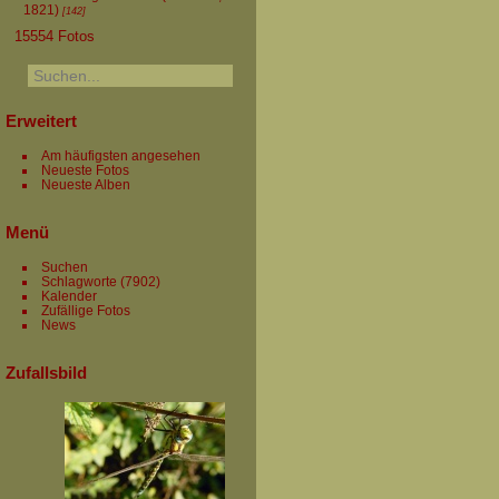
1821)
[142]
15554 Fotos
Erweitert
Am häufigsten angesehen
Neueste Fotos
Neueste Alben
Menü
Suchen
Schlagworte
(7902)
Kalender
Zufällige Fotos
News
Zufallsbild