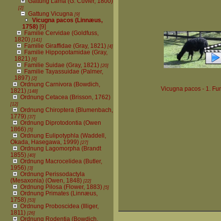
Gattung Lama (G. Cuvier, 1800)
[2]
Gattung Vicugna
[9]
Vicugna pacos (Linnæus,
1758)
[9]
Familie Cervidae (Goldfuss,
1820)
[141]
Familie Giraffidae (Gray, 1821)
[4]
Familie Hippopotamidae (Gray,
1821)
[6]
Familie Suidae (Gray, 1821)
[20]
Familie Tayassuidae (Palmer,
1897)
[2]
Ordnung Carnivora (Bowdich,
Vicugna pacos - 1. Fu
1821)
[148]
Ordnung Cetacea (Brisson, 1762)
[12]
Ordnung Chiroptera (Blumenbach,
1779)
[37]
Ordnung Diprotodontia (Owen
1866)
[5]
Ordnung Eulipotyphla (Waddell,
Okada, Hasegawa, 1999)
[27]
Ordnung Lagomorpha (Brandt
1855)
[40]
Ordnung Macrocelidea (Butler,
1956)
[3]
Ordnung Perissodactyla
(Mesaxonia) (Owen, 1848)
[22]
Ordnung Pilosa (Flower, 1883)
[5]
Ordnung Primates (Linnæus,
1758)
[53]
Ordnung Proboscidea (Illiger,
1811)
[26]
Ordnung Rodentia (Bowdich,