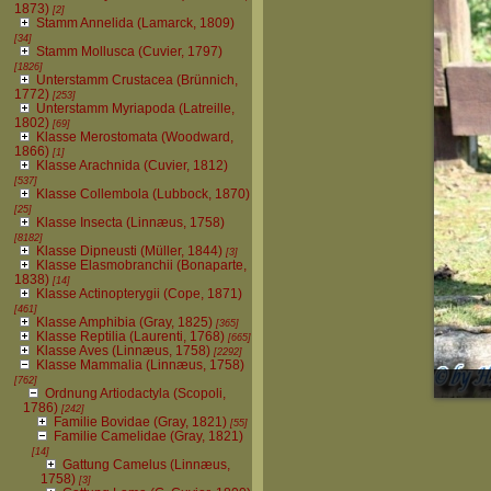
1873)
[2]
Stamm Annelida (Lamarck, 1809)
[34]
Stamm Mollusca (Cuvier, 1797)
[1826]
Unterstamm Crustacea (Brünnich,
1772)
[253]
Unterstamm Myriapoda (Latreille,
1802)
[69]
Klasse Merostomata (Woodward,
1866)
[1]
Klasse Arachnida (Cuvier, 1812)
[537]
Klasse Collembola (Lubbock, 1870)
[25]
Klasse Insecta (Linnæus, 1758)
[8182]
Klasse Dipneusti (Müller, 1844)
[3]
Klasse Elasmobranchii (Bonaparte,
1838)
[14]
Klasse Actinopterygii (Cope, 1871)
[461]
Klasse Amphibia (Gray, 1825)
[365]
Klasse Reptilia (Laurenti, 1768)
[665]
Klasse Aves (Linnæus, 1758)
[2292]
Klasse Mammalia (Linnæus, 1758)
[762]
Ordnung Artiodactyla (Scopoli,
1786)
[242]
Familie Bovidae (Gray, 1821)
[55]
Familie Camelidae (Gray, 1821)
[14]
Gattung Camelus (Linnæus,
1758)
[3]