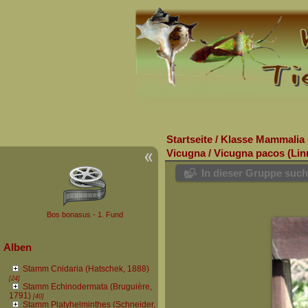
Startseite
/
Klasse Mammalia 
Vicugna
/
Vicugna pacos (Lin
In dieser Gruppe suc
Bos bonasus - 1. Fund
Alben
Stamm Cnidaria (Hatschek, 1888)
[24]
Stamm Echinodermata (Bruguière,
1791)
[40]
Stamm Platyhelminthes (Schneider,