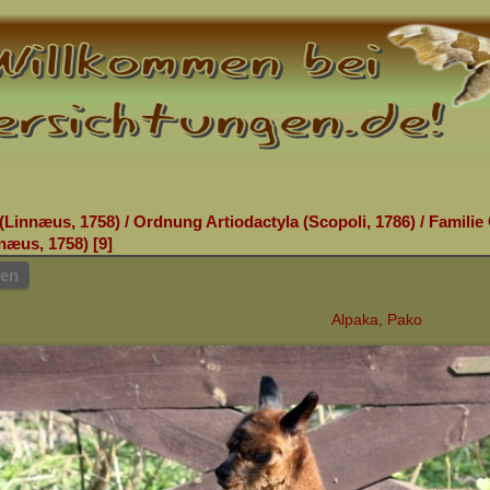
(Linnæus, 1758)
/
Ordnung Artiodactyla (Scopoli, 1786)
/
Familie
næus, 1758)
9
hen
Alpaka, Pako