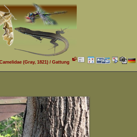
 Camelidae (Gray, 1821)
/
Gattung