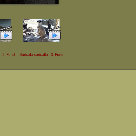
 - 2. Fund
Suricata suricatta - 3. Fund