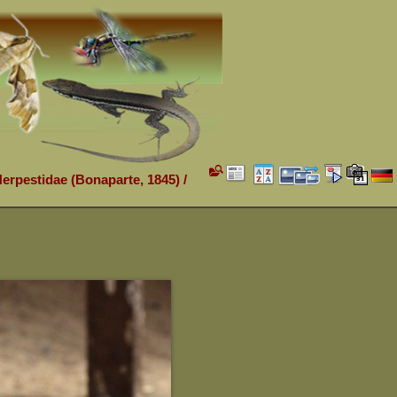
Herpestidae (Bonaparte, 1845)
/