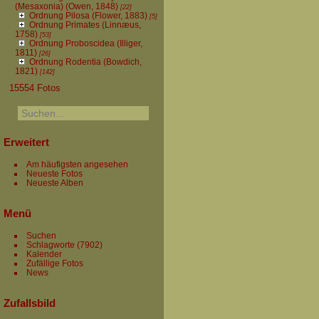
(Mesaxonia) (Owen, 1848)
[22]
Ordnung Pilosa (Flower, 1883)
[5]
Ordnung Primates (Linnæus,
1758)
[53]
Ordnung Proboscidea (Illiger,
1811)
[26]
Ordnung Rodentia (Bowdich,
1821)
[142]
15554 Fotos
Erweitert
Am häufigsten angesehen
Neueste Fotos
Neueste Alben
Menü
Suchen
Schlagworte
(7902)
Kalender
Zufällige Fotos
News
Zufallsbild