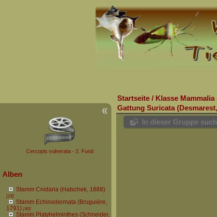
Startseite
/
Klasse Mammalia 
Gattung Suricata (Desmarest,
In dieser Gruppe suc
Cercopis vulnerata - 2. Fund
Alben
Stamm Cnidaria (Hatschek, 1888)
[24]
Stamm Echinodermata (Bruguière,
1791)
[40]
Stamm Platyhelminthes (Schneider,