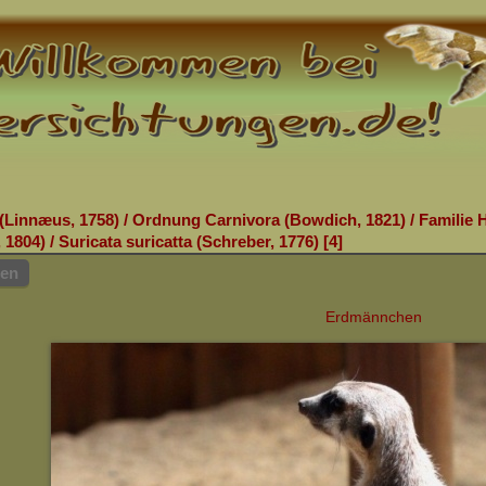
(Linnæus, 1758)
/
Ordnung Carnivora (Bowdich, 1821)
/
Familie 
 1804)
/
Suricata suricatta (Schreber, 1776)
4
hen
Erdmännchen