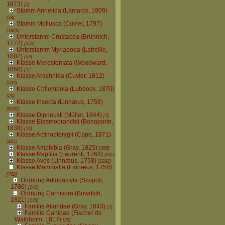
1873)
[2]
Stamm Annelida (Lamarck, 1809)
[34]
Stamm Mollusca (Cuvier, 1797)
[1826]
Unterstamm Crustacea (Brünnich,
1772)
[253]
Unterstamm Myriapoda (Latreille,
1802)
[69]
Klasse Merostomata (Woodward,
1866)
[1]
Klasse Arachnida (Cuvier, 1812)
[537]
Klasse Collembola (Lubbock, 1870)
[25]
Klasse Insecta (Linnæus, 1758)
[8182]
Klasse Dipneusti (Müller, 1844)
[3]
Klasse Elasmobranchii (Bonaparte,
1838)
[14]
Klasse Actinopterygii (Cope, 1871)
[461]
Klasse Amphibia (Gray, 1825)
[365]
Klasse Reptilia (Laurenti, 1768)
[665]
Klasse Aves (Linnæus, 1758)
[2292]
Klasse Mammalia (Linnæus, 1758)
[762]
Ordnung Artiodactyla (Scopoli,
1786)
[242]
Ordnung Carnivora (Bowdich,
1821)
[148]
Familie Ailuridae (Gray, 1843)
[2]
Familie Canidae (Fischer de
Waldheim, 1817)
[28]