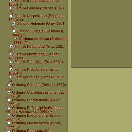
Familie Eupleridae (Chenu,
1852)
[2]
Familie Felidae (Fischer, 1817)
[16]
Familie Herpestidae (Bonaparte,
1845)
[13]
Gattung Helogale (Gray, 1861)
[9]
Gattung Suricata (Desmarest,
1804)
[4]
Suricata suricatta (Schreber,
1776)
[4]
Familie Hyaenidae (Gray, 1821)
[1]
Familie Mustelidae (Fischer,
1817)
[18]
Familie Phocidae (Gray, 1821)
[54]
Familie Procyonidae (Gray,
1825)
[5]
Familie Ursidae (Fischer, 1817)
[9]
Ordnung Cetacea (Brisson, 1762)
[12]
Ordnung Chiroptera (Blumenbach,
1779)
[37]
Ordnung Diprotodontia (Owen
1866)
[5]
Ordnung Eulipotyphla (Waddell,
Okada, Hasegawa, 1999)
[27]
Ordnung Lagomorpha (Brandt
1855)
[40]
Ordnung Macrocelidea (Butler,
1956)
[3]
Ordnung Perissodactyla