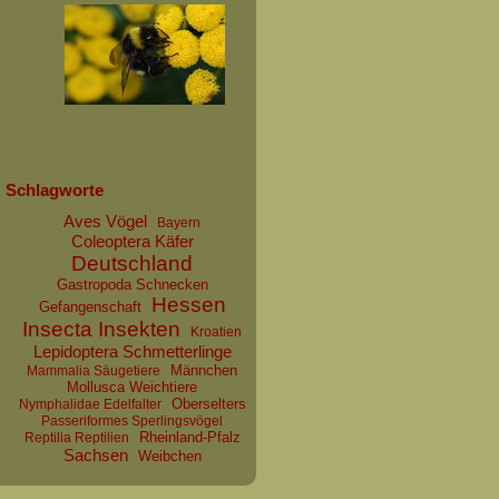
Schlagworte
Aves Vögel
Bayern
Coleoptera Käfer
Deutschland
Gastropoda Schnecken
Hessen
Gefangenschaft
Insecta Insekten
Kroatien
Lepidoptera Schmetterlinge
Männchen
Mammalia Säugetiere
Mollusca Weichtiere
Oberselters
Nymphalidae Edelfalter
Passeriformes Sperlingsvögel
Rheinland-Pfalz
Reptilia Reptilien
Sachsen
Weibchen