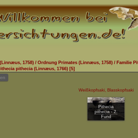
(Linnæus, 1758)
/
Ordnung Primates (Linnæus, 1758)
/
Familie Pi
ithecia pithecia (Linnæus, 1766)
5
hen
Weißkopfsaki, Blasskopfsaki
Pithecia
pithecia - 2.
Fund