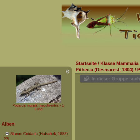
Startseite
/
Klasse Mammalia 
Pithecia (Desmarest, 1804)
/
P
In dieser Gruppe suc
Podarcis muralis maculiventris - 1.
Fund
Alben
Stamm Cnidaria (Hatschek, 1888)
[24]