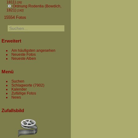
1811)
[26]
Ordnung Rodentia (Bowdich,
1821)
[142]
15554 Fotos
Erweitert
Am häufigsten angesehen
Neueste Fotos
Neueste Alben
Menü
Suchen
Schlagworte
(7902)
Kalender
Zufällige Fotos
News
Zufallsbild