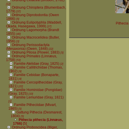
[12]
Ordnung Chiroptera (Blumenbach,
1779)
[37]
Ordnung Diprotodontia (Owen
1866)
[5]
Ordnung Eulipotyphla (Waddell,
Pithecia
Okada, Hasegawa, 1999)
[27]
Ordnung Lagomorpha (Brandt
1855)
[40]
Ordnung Macrocelidea (Butler,
1956)
[3]
Ordnung Perissodactyla
(Mesaxonia) (Owen, 1848)
[22]
Ordnung Pilosa (Flower, 1883)
[5]
Ordnung Primates (Linnæus,
1758)
[53]
Familie Atelidae (Gray, 1825)
[2]
Familie Callitrichidae (Thomas,
1902)
[9]
Familie Cebidae (Bonaparte,
1831)
[4]
Familie Cercopithecidae (Gray,
1821)
[22]
Familie Hominidae (Pongidae)
(Gray, 1825)
[10]
Familie Lemuridae (Gray, 1821)
[1]
Familie Pitheciidae (Mivart,
1865)
[5]
Gattung Pithecia (Desmarest,
1804)
[5]
Pithecia pithecia (Linnæus,
1766)
[5]
Ordnung Proboscidea (Illiger,