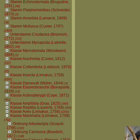
Stamm Echinodermata (Bruguière,
1791)
[40]
Stamm Platyhelminthes (Schneider,
1873)
[2]
Stamm Annelida (Lamarck, 1809)
[34]
Stamm Mollusca (Cuvier, 1797)
[1826]
Unterstamm Crustacea (Brünnich,
1772)
[253]
Unterstamm Myriapoda (Latreille,
1802)
[69]
Klasse Merostomata (Woodward,
1866)
[1]
Klasse Arachnida (Cuvier, 1812)
[537]
Klasse Collembola (Lubbock, 1870)
[25]
Klasse Insecta (Linnæus, 1758)
[8182]
Klasse Dipneusti (Müller, 1844)
[3]
Klasse Elasmobranchii (Bonaparte,
1838)
[14]
Klasse Actinopterygii (Cope, 1871)
[461]
Klasse Amphibia (Gray, 1825)
[365]
Klasse Reptilia (Laurenti, 1768)
[665]
Klasse Aves (Linnæus, 1758)
[2292]
Klasse Mammalia (Linnæus, 1758)
[762]
Ordnung Artiodactyla (Scopoli,
1786)
[242]
Ordnung Carnivora (Bowdich,
1821)
[148]
Ordnung Cetacea (Brisson, 1762)