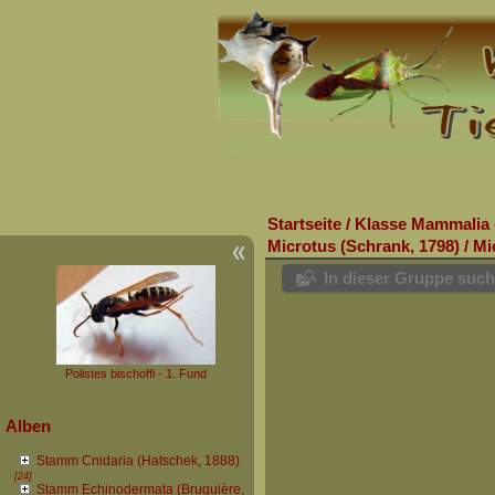
Startseite
/
Klasse Mammalia 
Microtus (Schrank, 1798)
/
Mi
In dieser Gruppe suc
Polistes bischoffi - 1. Fund
Alben
Stamm Cnidaria (Hatschek, 1888)
[24]
Stamm Echinodermata (Bruguière,