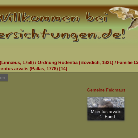
(Linnæus, 1758)
/
Ordnung Rodentia (Bowdich, 1821)
/
Familie Cr
crotus arvalis (Pallas, 1778)
14
hen
Gemeine Feldmaus
Microtus arvalis
- 1. Fund