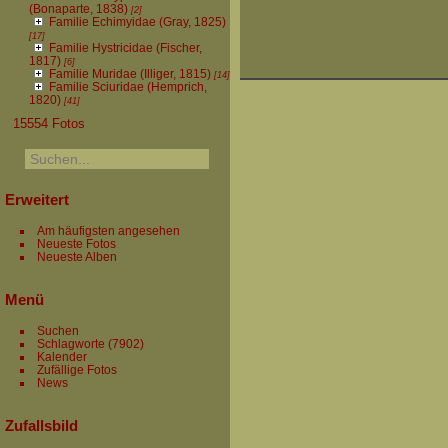
(Bonaparte, 1838)
[2]
Familie Echimyidae (Gray, 1825)
[17]
Familie Hystricidae (Fischer,
1817)
[6]
Familie Muridae (Illiger, 1815)
[14]
Familie Sciuridae (Hemprich,
1820)
[41]
15554 Fotos
Erweitert
Am häufigsten angesehen
Neueste Fotos
Neueste Alben
Menü
Suchen
Schlagworte
(7902)
Kalender
Zufällige Fotos
News
Zufallsbild