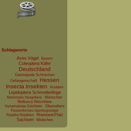
Schlagworte
Aves Vögel
Bayern
Coleoptera Käfer
Deutschland
Gastropoda Schnecken
Hessen
Gefangenschaft
Insecta Insekten
Kroatien
Lepidoptera Schmetterlinge
Männchen
Mammalia Säugetiere
Mollusca Weichtiere
Oberselters
Nymphalidae Edelfalter
Passeriformes Sperlingsvögel
Rheinland-Pfalz
Reptilia Reptilien
Sachsen
Weibchen