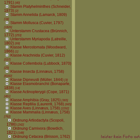
1791)
[40]
Stamm Platyhelminthes (Schneider,
1873)
[2]
Stamm Annelida (Lamarck, 1809)
[34]
Stamm Mollusca (Cuvier, 1797)
[1826]
Unterstamm Crustacea (Brünnich,
1772)
[253]
Unterstamm Myriapoda (Latreille,
1802)
[69]
Klasse Merostomata (Woodward,
1866)
[1]
Klasse Arachnida (Cuvier, 1812)
[537]
Klasse Collembola (Lubbock, 1870)
[25]
Klasse Insecta (Linnæus, 1758)
[8182]
Klasse Dipneusti (Müller, 1844)
[3]
Klasse Elasmobranchii (Bonaparte,
1838)
[14]
Klasse Actinopterygii (Cope, 1871)
[461]
Klasse Amphibia (Gray, 1825)
[365]
Klasse Reptilia (Laurenti, 1768)
[665]
Klasse Aves (Linnæus, 1758)
[2292]
Klasse Mammalia (Linnæus, 1758)
[762]
Ordnung Artiodactyla (Scopoli,
1786)
[242]
Ordnung Carnivora (Bowdich,
1821)
[148]
Ordnung Cetacea (Brisson, 1762)