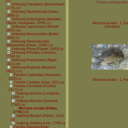
[12]
Ordnung Chiroptera (Blumenbach,
1779)
[37]
Ordnung Diprotodontia (Owen
1866)
[5]
Ordnung Eulipotyphla (Waddell,
Okada, Hasegawa, 1999)
[27]
Microtus arvalis - 1. F
Ordnung Lagomorpha (Brandt
(Schädel)
1855)
[40]
Ordnung Macrocelidea (Butler,
1956)
[3]
Ordnung Perissodactyla
(Mesaxonia) (Owen, 1848)
[22]
Ordnung Pilosa (Flower, 1883)
[5]
Ordnung Primates (Linnæus,
1758)
[53]
Ordnung Proboscidea (Illiger,
1811)
[26]
Ordnung Rodentia (Bowdich,
1821)
[142]
Familie Castoridae (Hemprich,
1820)
[1]
Microtus arvalis - 1. F
Familie Caviidae (Gray, 1821)
[4]
Familie Cricetidae (Fischer,
1817)
[57]
Gattung Arvicola (Lacépède,
1799)
[7]
Gattung Microtus (Schrank,
1798)
[14]
Microtus arvalis (Pallas,
1778)
[14]
Gattung Myodes (Pallas, 1811)
[32]
Gattung Ondatra (Link, 1795)
[4]
Familie Dasyproctidae