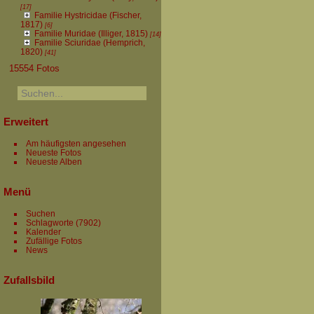
[17]
Familie Hystricidae (Fischer,
1817)
[6]
Familie Muridae (Illiger, 1815)
[14]
Familie Sciuridae (Hemprich,
1820)
[41]
15554 Fotos
Erweitert
Am häufigsten angesehen
Neueste Fotos
Neueste Alben
Menü
Suchen
Schlagworte
(7902)
Kalender
Zufällige Fotos
News
Zufallsbild