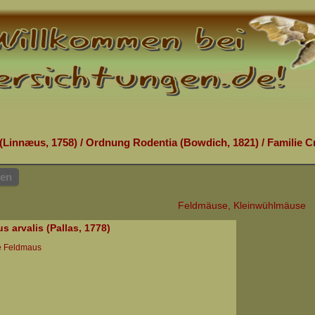
(Linnæus, 1758)
/
Ordnung Rodentia (Bowdich, 1821)
/
Familie Cr
hen
Feldmäuse, Kleinwühlmäuse
s arvalis (Pallas, 1778)
 Feldmaus