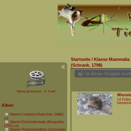
Startseite
/
Klasse Mammalia 
(Schrank, 1798)
In dieser Gruppe suc
Sitona gressorius - 2. Fund
Microtu
14 Fotos
Gemeine
Alben
Stamm Cnidaria (Hatschek, 1888)
[24]
Stamm Echinodermata (Bruguière,
1791)
[40]
Stamm Platyhelminthes (Schneider,