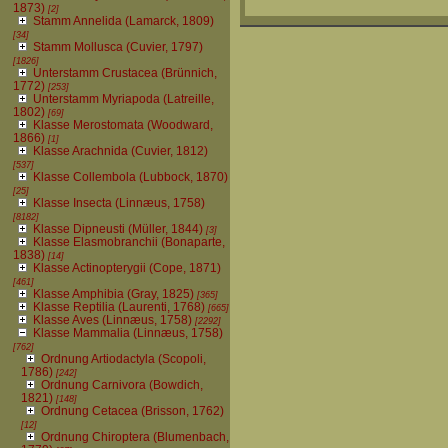
1873)
[2]
Stamm Annelida (Lamarck, 1809)
[34]
Stamm Mollusca (Cuvier, 1797)
[1826]
Unterstamm Crustacea (Brünnich,
1772)
[253]
Unterstamm Myriapoda (Latreille,
1802)
[69]
Klasse Merostomata (Woodward,
1866)
[1]
Klasse Arachnida (Cuvier, 1812)
[537]
Klasse Collembola (Lubbock, 1870)
[25]
Klasse Insecta (Linnæus, 1758)
[8182]
Klasse Dipneusti (Müller, 1844)
[3]
Klasse Elasmobranchii (Bonaparte,
1838)
[14]
Klasse Actinopterygii (Cope, 1871)
[461]
Klasse Amphibia (Gray, 1825)
[365]
Klasse Reptilia (Laurenti, 1768)
[665]
Klasse Aves (Linnæus, 1758)
[2292]
Klasse Mammalia (Linnæus, 1758)
[762]
Ordnung Artiodactyla (Scopoli,
1786)
[242]
Ordnung Carnivora (Bowdich,
1821)
[148]
Ordnung Cetacea (Brisson, 1762)
[12]
Ordnung Chiroptera (Blumenbach,