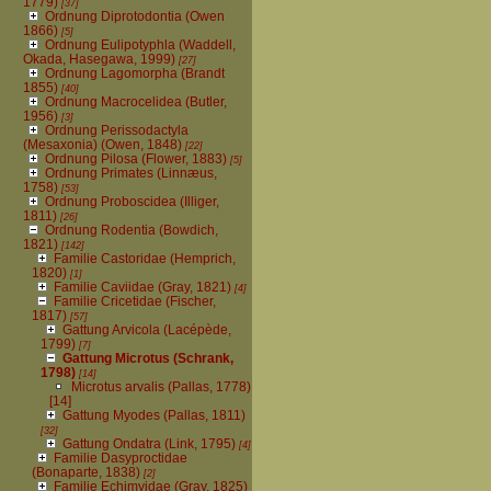
1779)
[37]
Ordnung Diprotodontia (Owen
1866)
[5]
Ordnung Eulipotyphla (Waddell,
Okada, Hasegawa, 1999)
[27]
Ordnung Lagomorpha (Brandt
1855)
[40]
Ordnung Macrocelidea (Butler,
1956)
[3]
Ordnung Perissodactyla
(Mesaxonia) (Owen, 1848)
[22]
Ordnung Pilosa (Flower, 1883)
[5]
Ordnung Primates (Linnæus,
1758)
[53]
Ordnung Proboscidea (Illiger,
1811)
[26]
Ordnung Rodentia (Bowdich,
1821)
[142]
Familie Castoridae (Hemprich,
1820)
[1]
Familie Caviidae (Gray, 1821)
[4]
Familie Cricetidae (Fischer,
1817)
[57]
Gattung Arvicola (Lacépède,
1799)
[7]
Gattung Microtus (Schrank,
1798)
[14]
Microtus arvalis (Pallas, 1778)
[14]
Gattung Myodes (Pallas, 1811)
[32]
Gattung Ondatra (Link, 1795)
[4]
Familie Dasyproctidae
(Bonaparte, 1838)
[2]
Familie Echimyidae (Gray, 1825)