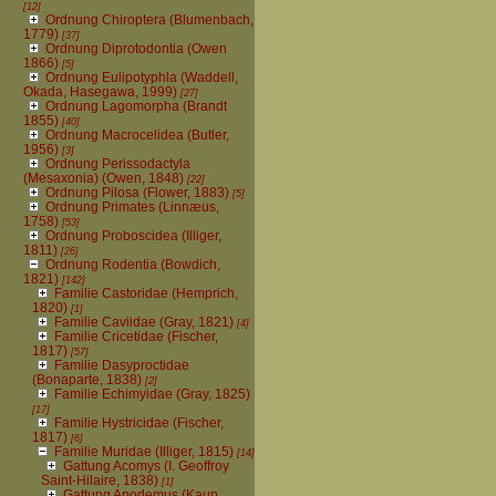
[12]
Ordnung Chiroptera (Blumenbach,
1779)
[37]
Ordnung Diprotodontia (Owen
1866)
[5]
Ordnung Eulipotyphla (Waddell,
Okada, Hasegawa, 1999)
[27]
Ordnung Lagomorpha (Brandt
1855)
[40]
Ordnung Macrocelidea (Butler,
1956)
[3]
Ordnung Perissodactyla
(Mesaxonia) (Owen, 1848)
[22]
Ordnung Pilosa (Flower, 1883)
[5]
Ordnung Primates (Linnæus,
1758)
[53]
Ordnung Proboscidea (Illiger,
1811)
[26]
Ordnung Rodentia (Bowdich,
1821)
[142]
Familie Castoridae (Hemprich,
1820)
[1]
Familie Caviidae (Gray, 1821)
[4]
Familie Cricetidae (Fischer,
1817)
[57]
Familie Dasyproctidae
(Bonaparte, 1838)
[2]
Familie Echimyidae (Gray, 1825)
[17]
Familie Hystricidae (Fischer,
1817)
[6]
Familie Muridae (Illiger, 1815)
[14]
Gattung Acomys (I. Geoffroy
Saint-Hilaire, 1838)
[1]
Gattung Apodemus (Kaup,