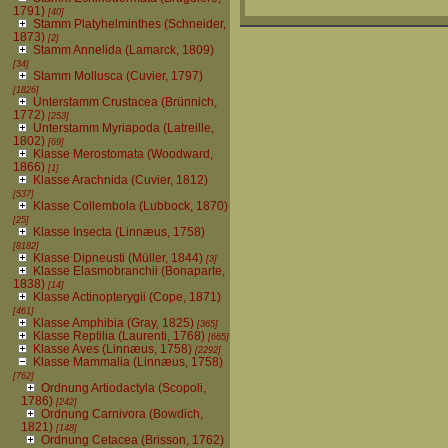
1791)
[40]
Stamm Platyhelminthes (Schneider,
1873)
[2]
Stamm Annelida (Lamarck, 1809)
[34]
Stamm Mollusca (Cuvier, 1797)
[1826]
Unterstamm Crustacea (Brünnich,
1772)
[253]
Unterstamm Myriapoda (Latreille,
1802)
[69]
Klasse Merostomata (Woodward,
1866)
[1]
Klasse Arachnida (Cuvier, 1812)
[537]
Klasse Collembola (Lubbock, 1870)
[25]
Klasse Insecta (Linnæus, 1758)
[8182]
Klasse Dipneusti (Müller, 1844)
[3]
Klasse Elasmobranchii (Bonaparte,
1838)
[14]
Klasse Actinopterygii (Cope, 1871)
[461]
Klasse Amphibia (Gray, 1825)
[365]
Klasse Reptilia (Laurenti, 1768)
[665]
Klasse Aves (Linnæus, 1758)
[2292]
Klasse Mammalia (Linnæus, 1758)
[762]
Ordnung Artiodactyla (Scopoli,
1786)
[242]
Ordnung Carnivora (Bowdich,
1821)
[148]
Ordnung Cetacea (Brisson, 1762)