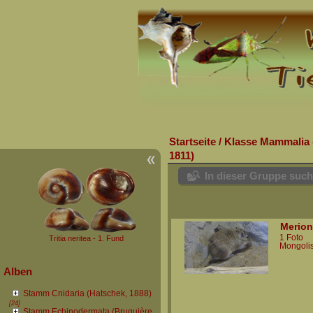
Startseite
/
Klasse Mammalia 
1811)
In dieser Gruppe suc
Merion
1 Foto
Tritia neritea - 1. Fund
Mongoli
Alben
Stamm Cnidaria (Hatschek, 1888)
[24]
Stamm Echinodermata (Bruguière,