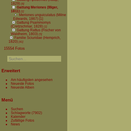
1829)
[6]
Gattung Meriones (Illiger,
1811)
[1]
Meriones unguiculatus (Milne
Edwards, 1867)
[1]
Gattung Psammomys
(Cretzschmar, 1828)
[1]
Gattung Rattus (Fischer von
Waldheim, 1803)
[5]
Familie Sciuridae (Hemprich,
1820)
[41]
15554 Fotos
Erweitert
Am häufigsten angesehen
Neueste Fotos
Neueste Alben
Menü
Suchen
Schlagworte
(7902)
Kalender
Zufällige Fotos
News