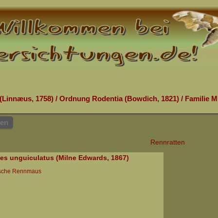
(Linnæus, 1758)
/
Ordnung Rodentia (Bowdich, 1821)
/
Familie Mu
hen
Rennratten
es unguiculatus (Milne Edwards, 1867)
sche Rennmaus