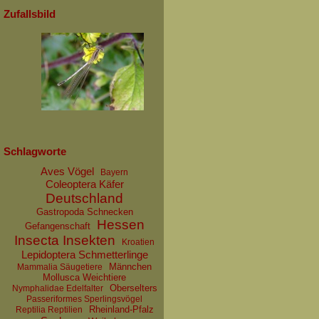
Zufallsbild
Schlagworte
Aves Vögel
Bayern
Coleoptera Käfer
Deutschland
Gastropoda Schnecken
Hessen
Gefangenschaft
Insecta Insekten
Kroatien
Lepidoptera Schmetterlinge
Männchen
Mammalia Säugetiere
Mollusca Weichtiere
Oberselters
Nymphalidae Edelfalter
Passeriformes Sperlingsvögel
Rheinland-Pfalz
Reptilia Reptilien