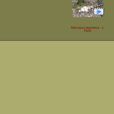
Macropus giganteus - 1.
Fund