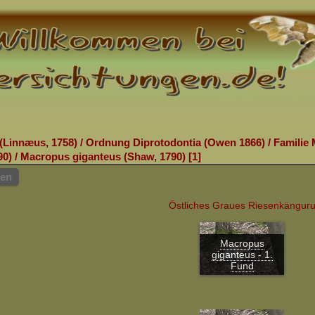
(Linnæus, 1758)
/
Ordnung Diprotodontia (Owen 1866)
/
Familie 
90)
/
Macropus giganteus (Shaw, 1790)
1
hen
Östliches Graues Riesenkängur
Macropus
giganteus - 1.
Fund