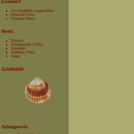
Erweitert
Am häufigsten angesehen
Neueste Fotos
Neueste Alben
Menü
Suchen
Schlagworte
(7902)
Kalender
Zufällige Fotos
News
Zufallsbild
Schlagworte