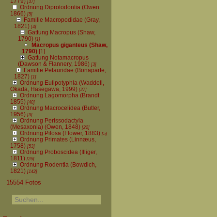
1779)
[37]
Ordnung Diprotodontia (Owen
1866)
[5]
Familie Macropodidae (Gray,
1821)
[4]
Gattung Macropus (Shaw,
1790)
[1]
Macropus giganteus (Shaw,
1790)
[1]
Gattung Notamacropus
(Dawson & Flannery, 1986)
[3]
Familie Petauridae (Bonaparte,
1827)
[1]
Ordnung Eulipotyphla (Waddell,
Okada, Hasegawa, 1999)
[27]
Ordnung Lagomorpha (Brandt
1855)
[40]
Ordnung Macrocelidea (Butler,
1956)
[3]
Ordnung Perissodactyla
(Mesaxonia) (Owen, 1848)
[22]
Ordnung Pilosa (Flower, 1883)
[5]
Ordnung Primates (Linnæus,
1758)
[53]
Ordnung Proboscidea (Illiger,
1811)
[26]
Ordnung Rodentia (Bowdich,
1821)
[142]
15554 Fotos