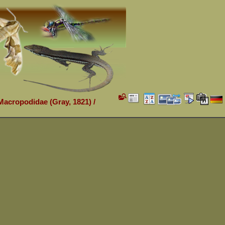
Macropodidae (Gray, 1821)
/
u