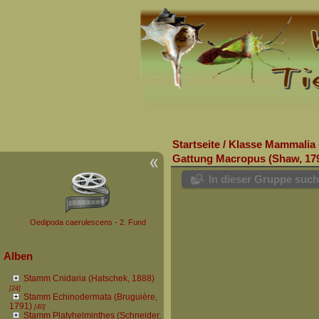
Startseite
/
Klasse Mammalia 
Gattung Macropus (Shaw, 17
In dieser Gruppe suc
Oedipoda caerulescens - 2. Fund
Alben
Stamm Cnidaria (Hatschek, 1888)
[24]
Stamm Echinodermata (Bruguière,
1791)
[40]
Stamm Platyhelminthes (Schneider,