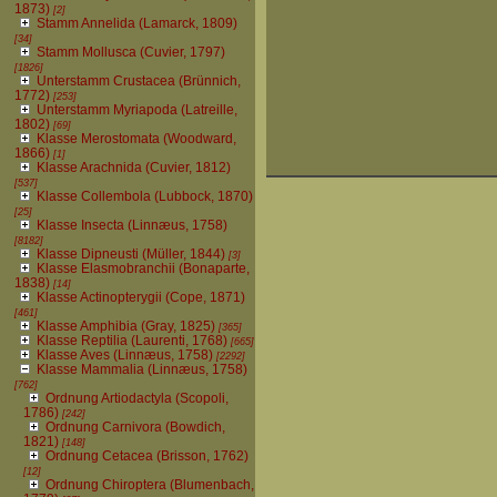
1873)
[2]
Stamm Annelida (Lamarck, 1809)
[34]
Stamm Mollusca (Cuvier, 1797)
[1826]
Unterstamm Crustacea (Brünnich,
1772)
[253]
Unterstamm Myriapoda (Latreille,
1802)
[69]
Klasse Merostomata (Woodward,
1866)
[1]
Klasse Arachnida (Cuvier, 1812)
[537]
Klasse Collembola (Lubbock, 1870)
[25]
Klasse Insecta (Linnæus, 1758)
[8182]
Klasse Dipneusti (Müller, 1844)
[3]
Klasse Elasmobranchii (Bonaparte,
1838)
[14]
Klasse Actinopterygii (Cope, 1871)
[461]
Klasse Amphibia (Gray, 1825)
[365]
Klasse Reptilia (Laurenti, 1768)
[665]
Klasse Aves (Linnæus, 1758)
[2292]
Klasse Mammalia (Linnæus, 1758)
[762]
Ordnung Artiodactyla (Scopoli,
1786)
[242]
Ordnung Carnivora (Bowdich,
1821)
[148]
Ordnung Cetacea (Brisson, 1762)
[12]
Ordnung Chiroptera (Blumenbach,