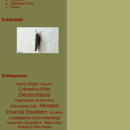
Zufällige Fotos
News
Zufallsbild
Schlagworte
Aves Vögel
Bayern
Coleoptera Käfer
Deutschland
Gastropoda Schnecken
Hessen
Gefangenschaft
Insecta Insekten
Kroatien
Lepidoptera Schmetterlinge
Männchen
Mammalia Säugetiere
Mollusca Weichtiere