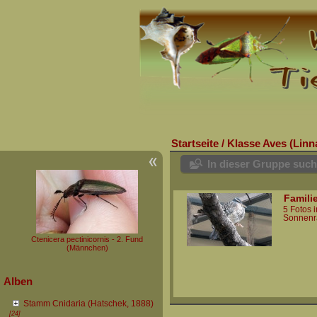
Startseite
/
Klasse Aves (Linn
In dieser Gruppe suc
Famili
5 Fotos 
Sonnenr
Ctenicera pectinicornis - 2. Fund
(Männchen)
Alben
Stamm Cnidaria (Hatschek, 1888)
[24]