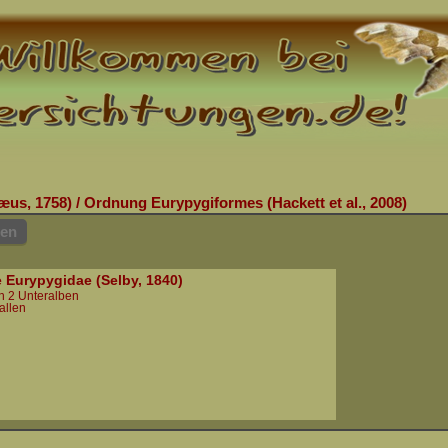
æus, 1758)
/
Ordnung Eurypygiformes (Hackett et al., 2008)
hen
e Eurypygidae (Selby, 1840)
in 2 Unteralben
allen