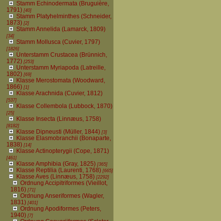
Stamm Echinodermata (Bruguière,
1791)
[40]
Stamm Platyhelminthes (Schneider,
1873)
[2]
Stamm Annelida (Lamarck, 1809)
[34]
Stamm Mollusca (Cuvier, 1797)
[1826]
Unterstamm Crustacea (Brünnich,
1772)
[253]
Unterstamm Myriapoda (Latreille,
1802)
[69]
Klasse Merostomata (Woodward,
1866)
[1]
Klasse Arachnida (Cuvier, 1812)
[537]
Klasse Collembola (Lubbock, 1870)
[25]
Klasse Insecta (Linnæus, 1758)
[8182]
Klasse Dipneusti (Müller, 1844)
[3]
Klasse Elasmobranchii (Bonaparte,
1838)
[14]
Klasse Actinopterygii (Cope, 1871)
[461]
Klasse Amphibia (Gray, 1825)
[365]
Klasse Reptilia (Laurenti, 1768)
[665]
Klasse Aves (Linnæus, 1758)
[2292]
Ordnung Accipitriformes (Vieillot,
1816)
[71]
Ordnung Anseriformes (Wagler,
1831)
[401]
Ordnung Apodiformes (Peters,
1940)
[7]