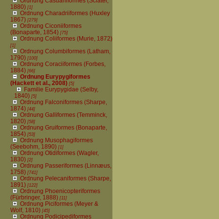
Ordnung Casuariiformes (Sclater,
1880)
[1]
Ordnung Charadriiformes (Huxley
1867)
[279]
Ordnung Ciconiiformes
(Bonaparte, 1854)
[75]
Ordnung Coliiformes (Murie, 1872)
[1]
Ordnung Columbiformes (Latham,
1790)
[100]
Ordnung Coraciiformes (Forbes,
1884)
[66]
Ordnung Eurypygiformes
(Hackett et al., 2008)
[5]
Familie Eurypygidae (Selby,
1840)
[5]
Ordnung Falconiformes (Sharpe,
1874)
[44]
Ordnung Galliformes (Temminck,
1820)
[58]
Ordnung Gruiformes (Bonaparte,
1854)
[53]
Ordnung Musophagiformes
(Seebohm, 1890)
[1]
Ordnung Otidiformes (Wagler,
1830)
[2]
Ordnung Passeriformes (Linnæus,
1758)
[741]
Ordnung Pelecaniformes (Sharpe,
1891)
[122]
Ordnung Phoenicopteriformes
(Fürbringer, 1888)
[11]
Ordnung Piciformes (Meyer &
Wolf, 1810)
[45]
Ordnung Podicipediformes