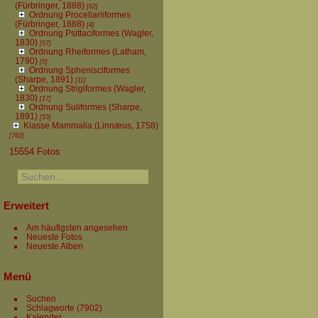
(Fürbringer, 1888)
[62]
Ordnung Procellariiformes
(Fürbringer, 1888)
[4]
Ordnung Psittaciformes (Wagler,
1830)
[57]
Ordnung Rheiformes (Latham,
1790)
[5]
Ordnung Sphenisciformes
(Sharpe, 1891)
[11]
Ordnung Strigiformes (Wagler,
1830)
[17]
Ordnung Suliformes (Sharpe,
1891)
[53]
Klasse Mammalia (Linnæus, 1758)
[762]
15554 Fotos
Erweitert
Am häufigsten angesehen
Neueste Fotos
Neueste Alben
Menü
Suchen
Schlagworte
(7902)
Kalender