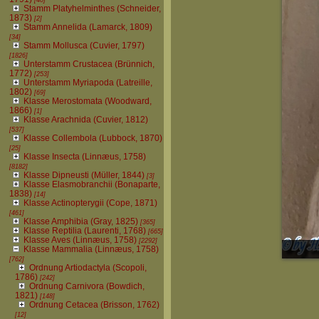
Stamm Platyhelminthes (Schneider,
1873)
[2]
Stamm Annelida (Lamarck, 1809)
[34]
Stamm Mollusca (Cuvier, 1797)
[1826]
Unterstamm Crustacea (Brünnich,
1772)
[253]
Unterstamm Myriapoda (Latreille,
1802)
[69]
Klasse Merostomata (Woodward,
1866)
[1]
Klasse Arachnida (Cuvier, 1812)
[537]
Klasse Collembola (Lubbock, 1870)
[25]
Klasse Insecta (Linnæus, 1758)
[8182]
Klasse Dipneusti (Müller, 1844)
[3]
Klasse Elasmobranchii (Bonaparte,
1838)
[14]
Klasse Actinopterygii (Cope, 1871)
[461]
Klasse Amphibia (Gray, 1825)
[365]
Klasse Reptilia (Laurenti, 1768)
[665]
Klasse Aves (Linnæus, 1758)
[2292]
Klasse Mammalia (Linnæus, 1758)
[762]
Ordnung Artiodactyla (Scopoli,
1786)
[242]
Ordnung Carnivora (Bowdich,
1821)
[148]
Ordnung Cetacea (Brisson, 1762)
[12]