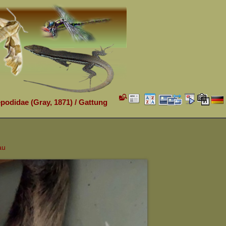
podidae (Gray, 1871)
/
Gattung
au