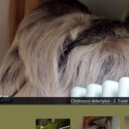
Choloepus didactylus - 2. Fund