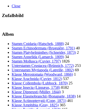
Close
Zufallsbild
Alben
Stamm Cnidaria (Hatschek, 1888)
24
Stamm Echinodermata (Bruguière, 1791)
40
Stamm Platyhelminthes (Schneider, 1873)
2
Stamm Annelida (Lamarck, 1809)
34
Stamm Mollusca (Cuvier, 1797)
1826
Unterstamm Crustacea (Brünnich, 1772)
253
Unterstamm Myriapoda (Latreille, 1802)
69
Klasse Merostomata (Woodward, 1866)
1
Klasse Arachnida (Cuvier, 1812)
537
Klasse Collembola (Lubbock, 1870)
25
Klasse Insecta (Linnæus, 1758)
8182
Klasse Dipneusti (Müller, 1844)
3
Klasse Elasmobranchii (Bonaparte, 1838)
14
Klasse Actinopterygii (Cope, 1871)
461
Klasse Amphibia (Gray, 1825)
365