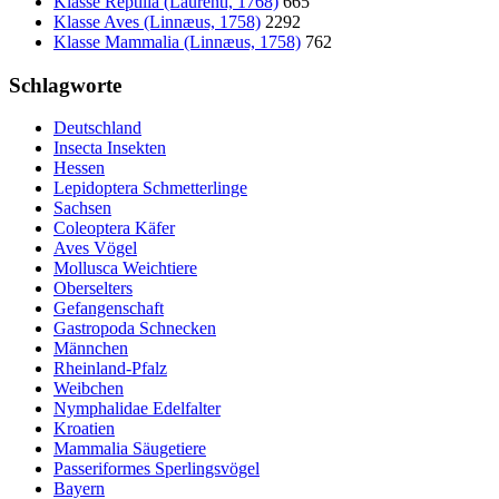
Klasse Reptilia (Laurenti, 1768)
665
Klasse Aves (Linnæus, 1758)
2292
Klasse Mammalia (Linnæus, 1758)
762
Schlagworte
Deutschland
Insecta Insekten
Hessen
Lepidoptera Schmetterlinge
Sachsen
Coleoptera Käfer
Aves Vögel
Mollusca Weichtiere
Oberselters
Gefangenschaft
Gastropoda Schnecken
Männchen
Rheinland-Pfalz
Weibchen
Nymphalidae Edelfalter
Kroatien
Mammalia Säugetiere
Passeriformes Sperlingsvögel
Bayern